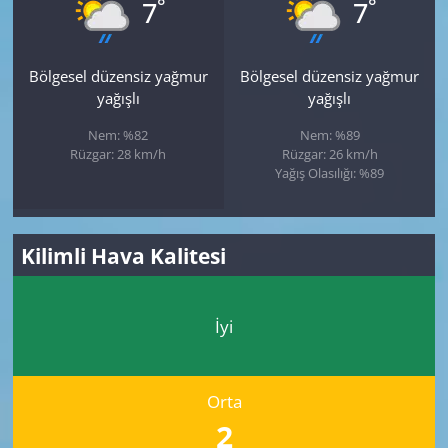
°
°
7
7
Bölgesel düzensiz yağmur
Bölgesel düzensiz yağmur
yağışlı
yağışlı
Nem: %82
Nem: %89
Rüzgar: 28 km/h
Rüzgar: 26 km/h
Yağış Olasılığı: %89
Kilimli Hava Kalitesi
İyi
Orta
2