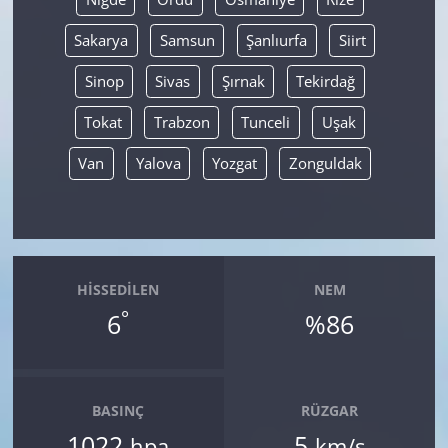
Sakarya
Samsun
Şanlıurfa
Siirt
Sinop
Sivas
Şırnak
Tekirdağ
Tokat
Trabzon
Tunceli
Uşak
Van
Yalova
Yozgat
Zonguldak
HISSEDILEN
NEM
°
6
%86
BASINÇ
RÜZGAR
1022
5
hpa
km/s