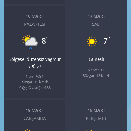
16 MART
17 MART
PAZARTESI
SALI
°
°
8
7
Bölgesel düzensiz yağmur
Güneşli
yağışlı
Nem: %80
Rüzgar: 18 km/h
Nem: %84
Rüzgar: 19 km/h
Yağış Olasılığı: %88
18 MART
19 MART
ÇARŞAMBA
PERŞEMBE