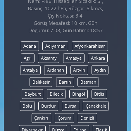
Nem: %86, Hissedilen Sıcaklık: 6
,
Basınç: 1022 hPa, Rüzgar: 5 km/s,
Çiy Noktası: 3.4,
Görüş Mesafesi: 10 km, Gün
Doğumu: 7:08, Gün Batımı: 18:57
Adana
Adıyaman
Afyonkarahisar
Ağrı
Aksaray
Amasya
Ankara
Antalya
Ardahan
Artvin
Aydın
Balıkesir
Bartın
Batman
Bayburt
Bilecik
Bingöl
Bitlis
Bolu
Burdur
Bursa
Çanakkale
Çankırı
Çorum
Denizli
Diyarbakır
Düzce
Edirne
Elazığ