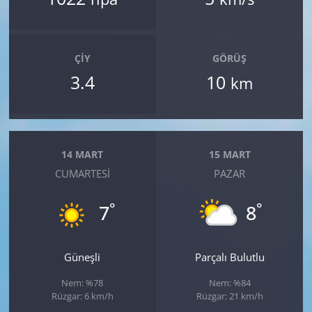
ÇIY
GÖRÜŞ
3.4
10
km
14 MART
15 MART
CUMARTESI
PAZAR
°
°
7
8
Güneşli
Parçalı Bulutlu
Nem: %78
Nem: %84
Rüzgar: 6 km/h
Rüzgar: 21 km/h