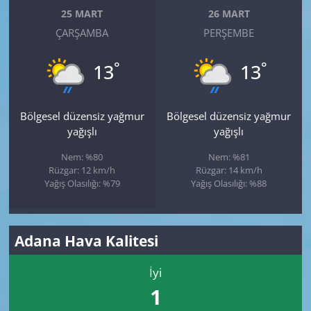
25 MART
26 MART
ÇARŞAMBA
PERŞEMBE
°
°
13
13
Bölgesel düzensiz yağmur
Bölgesel düzensiz yağmur
yağışlı
yağışlı
Nem: %80
Nem: %81
Rüzgar: 12 km/h
Rüzgar: 14 km/h
Yağış Olasılığı: %79
Yağış Olasılığı: %88
Adana Hava Kalitesi
İyi
1