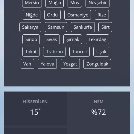
Mersin
Muğla
Muş
Nevşehir
Niğde
Ordu
Osmaniye
Rize
Sakarya
Samsun
Şanlıurfa
Siirt
Sinop
Sivas
Şırnak
Tekirdağ
Tokat
Trabzon
Tunceli
Uşak
Van
Yalova
Yozgat
Zonguldak
HISSEDILEN
NEM
°
15
%72