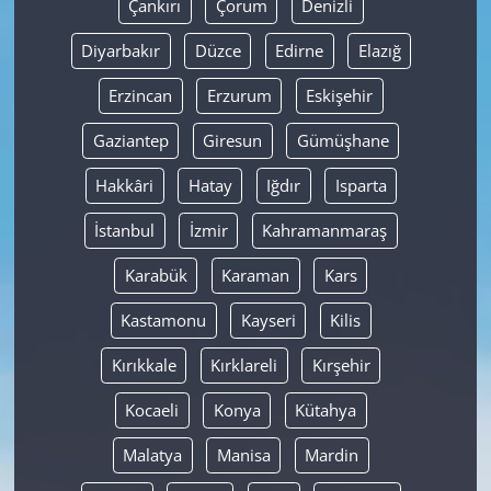
Çankırı
Çorum
Denizli
Diyarbakır
Düzce
Edirne
Elazığ
Erzincan
Erzurum
Eskişehir
Gaziantep
Giresun
Gümüşhane
Hakkâri
Hatay
Iğdır
Isparta
İstanbul
İzmir
Kahramanmaraş
Karabük
Karaman
Kars
Kastamonu
Kayseri
Kilis
Kırıkkale
Kırklareli
Kırşehir
Kocaeli
Konya
Kütahya
Malatya
Manisa
Mardin