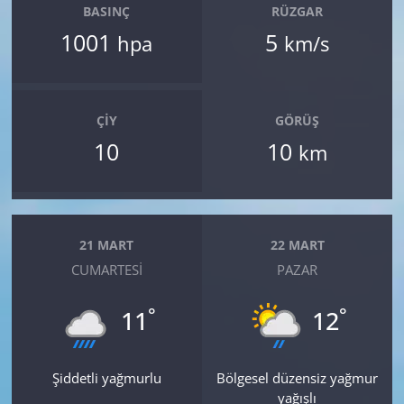
BASINÇ
RÜZGAR
1001
5
hpa
km/s
ÇIY
GÖRÜŞ
10
10
km
21 MART
22 MART
CUMARTESI
PAZAR
°
°
11
12
Şiddetli yağmurlu
Bölgesel düzensiz yağmur
yağışlı