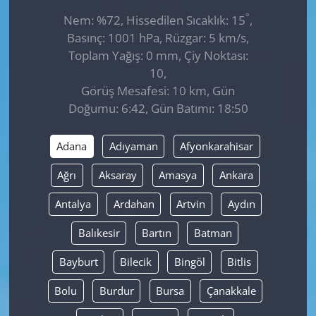
°
Nem: %72, Hissedilen Sıcaklık: 15
,
Basınç: 1001 hPa, Rüzgar: 5 km/s,
Toplam Yağış: 0 mm, Çiy Noktası:
10,
Görüş Mesafesi: 10 km, Gün
Doğumu: 6:42, Gün Batımı: 18:50
Adana
Adıyaman
Afyonkarahisar
Ağrı
Aksaray
Amasya
Ankara
Antalya
Ardahan
Artvin
Aydın
Balıkesir
Bartın
Batman
Bayburt
Bilecik
Bingöl
Bitlis
Bolu
Burdur
Bursa
Çanakkale