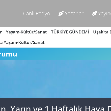
Canlı Radyo
Yazarlar
Yayın
r
Yaşam-Kültür/Sanat
TÜRKİYE GÜNDEMİ
Uşak'ta
ta Yaşam-Kültür/Sanat
urumu
n, Yarın ve 1 Haftalık Hav