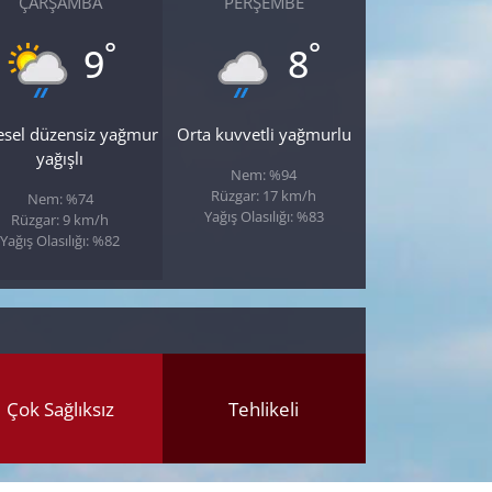
ÇARŞAMBA
PERŞEMBE
°
°
9
8
esel düzensiz yağmur
Orta kuvvetli yağmurlu
yağışlı
Nem: %94
Rüzgar: 17 km/h
Nem: %74
Yağış Olasılığı: %83
Rüzgar: 9 km/h
Yağış Olasılığı: %82
Çok Sağlıksız
Tehlikeli