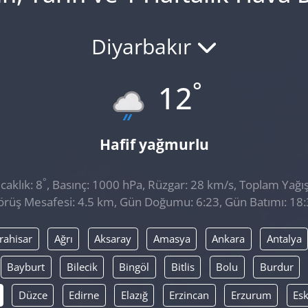
Diyarbakır
°
12
Hafif yağmurlu
°
aklık: 8
, Basınç: 1000 hPa, Rüzgar: 28 km/s, Toplam Yağış
rüş Mesafesi: 4.5 km, Gün Doğumu: 6:23, Gün Batımı: 18
rahisar
Ağrı
Aksaray
Amasya
Ankara
Antalya
Bayburt
Bilecik
Bingöl
Bitlis
Bolu
Burdur
Düzce
Edirne
Elazığ
Erzincan
Erzurum
Esk