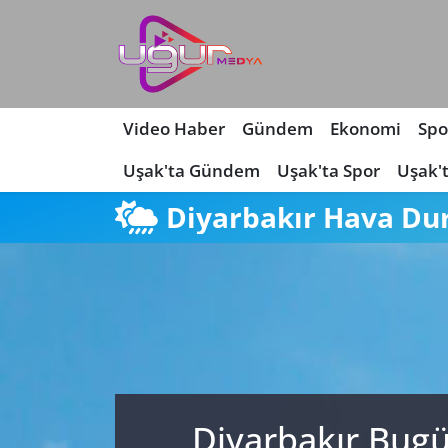
Nöbetçi Eczaneler
Hava Durumu
Video Haber
Gündem
Ekonomi
Spo
Uşak'ta Gündem
Uşak'ta Spor
Uşak'
Namaz Vakitleri
Diyarbakır Hava D
Trafik Durumu
Süper Lig Puan Durumu ve Fikstür
Tüm Manşetler
Son Dakika Haberleri
Diyarbakır Bugü
Haber Arşivi