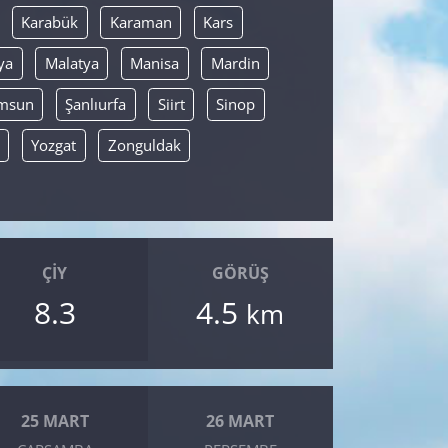
Karabük
Karaman
Kars
ya
Malatya
Manisa
Mardin
msun
Şanlıurfa
Siirt
Sinop
Yozgat
Zonguldak
ÇIY
GÖRÜŞ
8.3
4.5
km
25 MART
26 MART