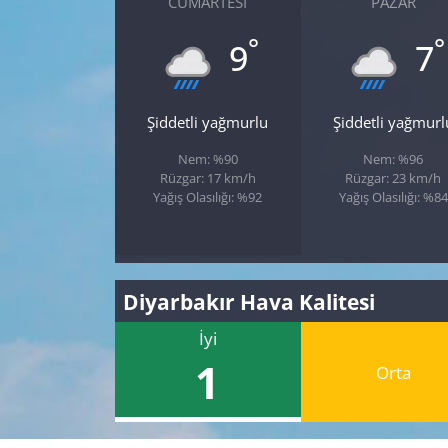
CUMARTESI
PAZAR
°
°
9
7
Şiddetli yağmurlu
Şiddetli yağmurl
Nem: %90
Nem: %96
Rüzgar: 17 km/h
Rüzgar: 23 km/h
Yağış Olasılığı: %92
Yağış Olasılığı: %84
Diyarbakır Hava Kalitesi
İyi
1
Orta