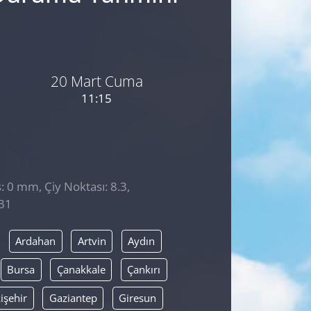
20 Mart Cuma
11:15
: 0 mm, Çiy Noktası: 8.3,
:31
Ardahan
Artvin
Aydın
Bursa
Çanakkale
Çankırı
işehir
Gaziantep
Giresun