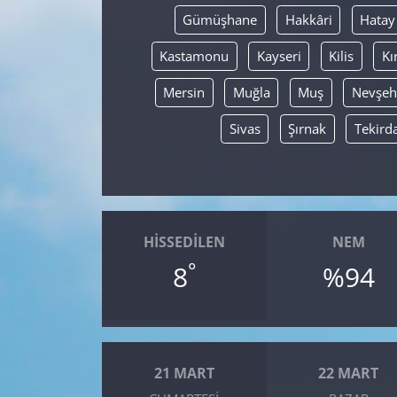
Gümüşhane
Hakkâri
Hatay
Kastamonu
Kayseri
Kilis
Kı
Mersin
Muğla
Muş
Nevşeh
Sivas
Şırnak
Tekird
HISSEDILEN
NEM
°
8
%94
21 MART
22 MART