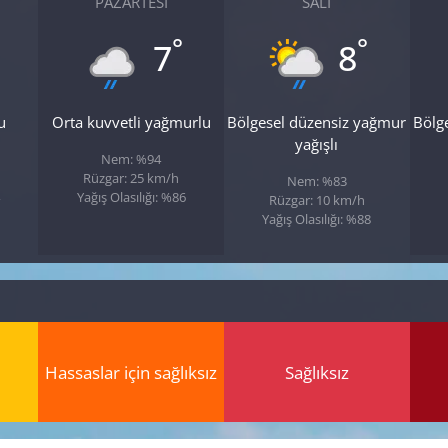
PAZARTESI
SALI
°
°
7
8
u
Orta kuvvetli yağmurlu
Bölgesel düzensiz yağmur
Bölg
yağışlı
Nem: %94
Rüzgar: 25 km/h
Nem: %83
Yağış Olasılığı: %86
Rüzgar: 10 km/h
Yağış Olasılığı: %88
Hassaslar için sağlıksız
Sağlıksız