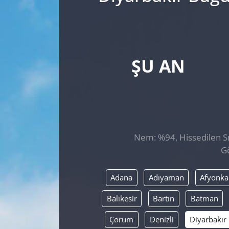
ŞU AN
Nem: %94, Hissedilen Sıc
Gö
Adana
Adıyaman
Afyonka
Balıkesir
Bartın
Batman
Çorum
Denizli
Diyarbakır