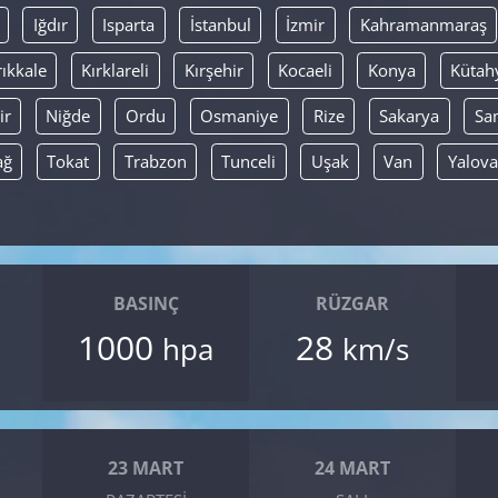
Iğdır
Isparta
İstanbul
İzmir
Kahramanmaraş
rıkkale
Kırklareli
Kırşehir
Kocaeli
Konya
Kütah
ir
Niğde
Ordu
Osmaniye
Rize
Sakarya
Sa
ağ
Tokat
Trabzon
Tunceli
Uşak
Van
Yalova
BASINÇ
RÜZGAR
1000
28
hpa
km/s
23 MART
24 MART