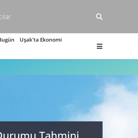
cılar
 Bugün
Uşak'ta Ekonomi
a Durumu Tahmini