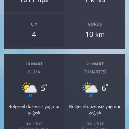
ÇIY
GÖRÜŞ
4
10
km
20 MART
21 MART
CUMA
CUMARTESI
°
°
5
6
Bölgesel düzensiz yağmur
Bölgesel düzensiz yağmur
yağışlı
yağışlı
Nem: %84
Nem: %88
Rüzgar: 10 km/h
Rüzgar: 7 km/h