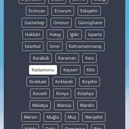
Erzincan
Erzurum
Eskişehir
Gaziantep
Giresun
Gümüşhane
Hakkâri
Hatay
Iğdır
Isparta
İstanbul
İzmir
Kahramanmaraş
Karabük
Karaman
Kars
Kastamonu
Kayseri
Kilis
Kırıkkale
Kırklareli
Kırşehir
Kocaeli
Konya
Kütahya
Malatya
Manisa
Mardin
Mersin
Muğla
Muş
Nevşehir
Niğde
Ordu
Osmaniye
Rize