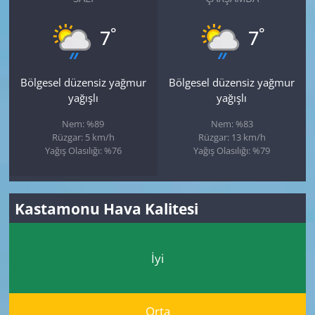
°
°
7
7
Bölgesel düzensiz yağmur
Bölgesel düzensiz yağmur
yağışlı
yağışlı
Nem: %89
Nem: %83
Rüzgar: 5 km/h
Rüzgar: 13 km/h
Yağış Olasılığı: %76
Yağış Olasılığı: %79
Kastamonu Hava Kalitesi
İyi
Orta