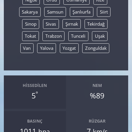
Sakarya
Samsun
Şanlıurfa
Siirt
Sinop
Sivas
Şırnak
Tekirdağ
Tokat
Trabzon
Tunceli
Uşak
Van
Yalova
Yozgat
Zonguldak
HISSEDILEN
NEM
°
5
%89
BASINÇ
RÜZGAR
1011
7
hpa
km/s