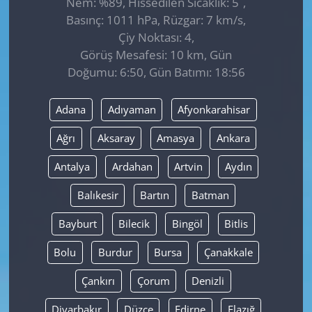
Nem: %89, Hissedilen Sıcaklık: 5
,
Basınç: 1011 hPa, Rüzgar: 7 km/s,
Çiy Noktası: 4,
Görüş Mesafesi: 10 km, Gün
Doğumu: 6:50, Gün Batımı: 18:56
Adana
Adıyaman
Afyonkarahisar
Ağrı
Aksaray
Amasya
Ankara
Antalya
Ardahan
Artvin
Aydın
Balıkesir
Bartın
Batman
Bayburt
Bilecik
Bingöl
Bitlis
Bolu
Burdur
Bursa
Çanakkale
Çankırı
Çorum
Denizli
Diyarbakır
Düzce
Edirne
Elazığ