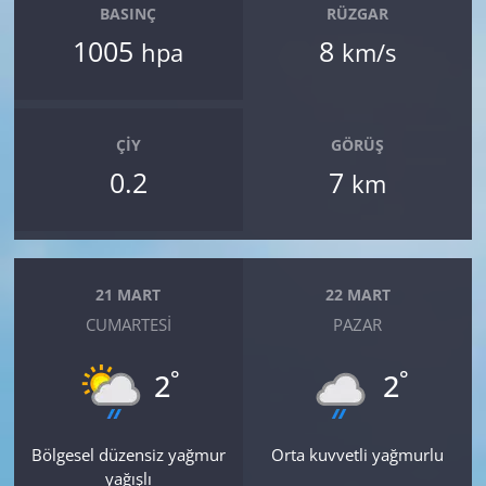
BASINÇ
RÜZGAR
1005
8
hpa
km/s
ÇIY
GÖRÜŞ
0.2
7
km
21 MART
22 MART
CUMARTESI
PAZAR
°
°
2
2
Bölgesel düzensiz yağmur
Orta kuvvetli yağmurlu
yağışlı