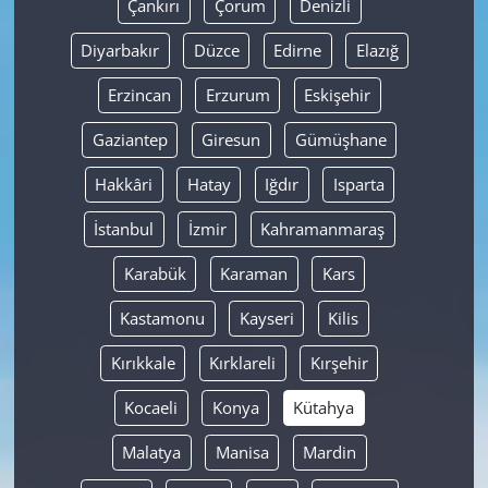
Çankırı
Çorum
Denizli
Diyarbakır
Düzce
Edirne
Elazığ
Erzincan
Erzurum
Eskişehir
Gaziantep
Giresun
Gümüşhane
Hakkâri
Hatay
Iğdır
Isparta
İstanbul
İzmir
Kahramanmaraş
Karabük
Karaman
Kars
Kastamonu
Kayseri
Kilis
Kırıkkale
Kırklareli
Kırşehir
Kocaeli
Konya
Kütahya
Malatya
Manisa
Mardin