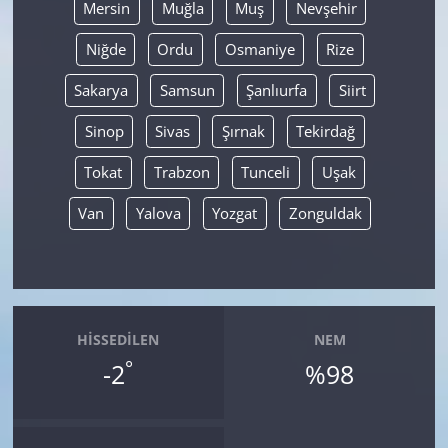
Mersin
Muğla
Muş
Nevşehir
Niğde
Ordu
Osmaniye
Rize
Sakarya
Samsun
Şanlıurfa
Siirt
Sinop
Sivas
Şırnak
Tekirdağ
Tokat
Trabzon
Tunceli
Uşak
Van
Yalova
Yozgat
Zonguldak
HISSEDILEN
NEM
°
-2
%98