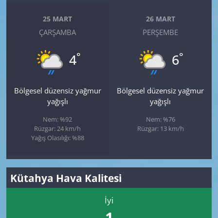
25 MART
26 MART
ÇARŞAMBA
PERŞEMBE
°
°
4
6
Bölgesel düzensiz yağmur
Bölgesel düzensiz yağmur
yağışlı
yağışlı
Nem: %92
Nem: %76
Rüzgar: 24 km/h
Rüzgar: 13 km/h
Yağış Olasılığı: %88
Kütahya Hava Kalitesi
İyi
1