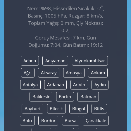
°
Nem: %98, Hissedilen Sıcaklık: -2
,
Basınç: 1005 hPa, Rüzgar: 8 km/s,
Toplam Yağış: 0 mm, Çiy Noktası:
0.2,
Görüş Mesafesi: 7 km, Gün
Doğumu: 7:04, Gün Batımı: 19:12
Adana
Adıyaman
Afyonkarahisar
Ağrı
Aksaray
Amasya
Ankara
Antalya
Ardahan
Artvin
Aydın
Balıkesir
Bartın
Batman
Bayburt
Bilecik
Bingöl
Bitlis
Bolu
Burdur
Bursa
Çanakkale