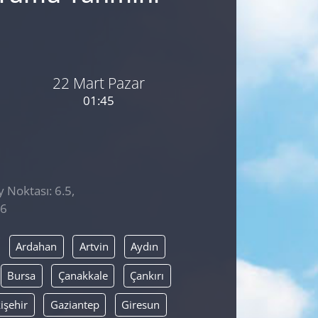
22 Mart Pazar
01:45
y Noktası: 6.5,
46
Ardahan
Artvin
Aydın
Bursa
Çanakkale
Çankırı
işehir
Gaziantep
Giresun