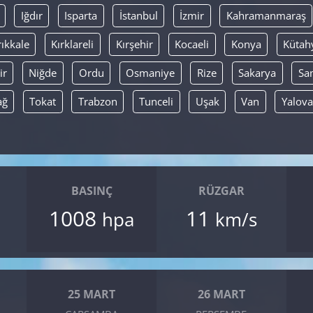
Iğdır
Isparta
İstanbul
İzmir
Kahramanmaraş
rıkkale
Kırklareli
Kırşehir
Kocaeli
Konya
Kütah
ir
Niğde
Ordu
Osmaniye
Rize
Sakarya
Sa
ağ
Tokat
Trabzon
Tunceli
Uşak
Van
Yalova
BASINÇ
RÜZGAR
1008
11
hpa
km/s
25 MART
26 MART