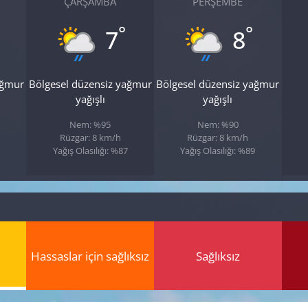
ÇARŞAMBA
PERŞEMBE
°
°
7
8
ağmur
Bölgesel düzensiz yağmur
Bölgesel düzensiz yağmur
yağışlı
yağışlı
Nem: %95
Nem: %90
Rüzgar: 8 km/h
Rüzgar: 8 km/h
Yağış Olasılığı: %87
Yağış Olasılığı: %89
Hassaslar için sağlıksız
Sağlıksız