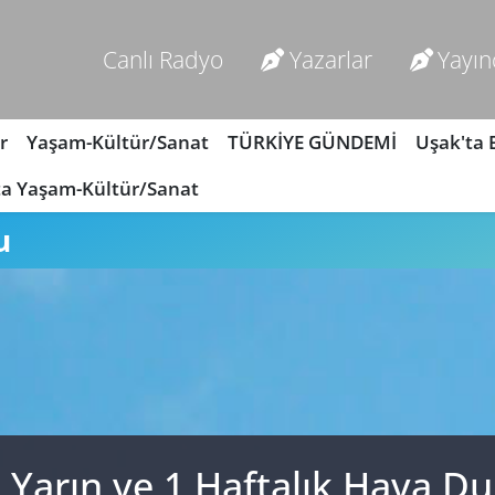
Canlı Radyo
Yazarlar
Yayın
r
Yaşam-Kültür/Sanat
TÜRKİYE GÜNDEMİ
Uşak'ta
ta Yaşam-Kültür/Sanat
u
Yarın ve 1 Haftalık Hava 