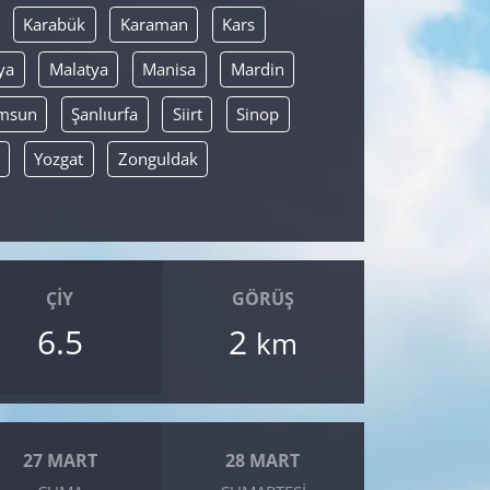
Karabük
Karaman
Kars
ya
Malatya
Manisa
Mardin
msun
Şanlıurfa
Siirt
Sinop
Yozgat
Zonguldak
ÇIY
GÖRÜŞ
6.5
2
km
27 MART
28 MART