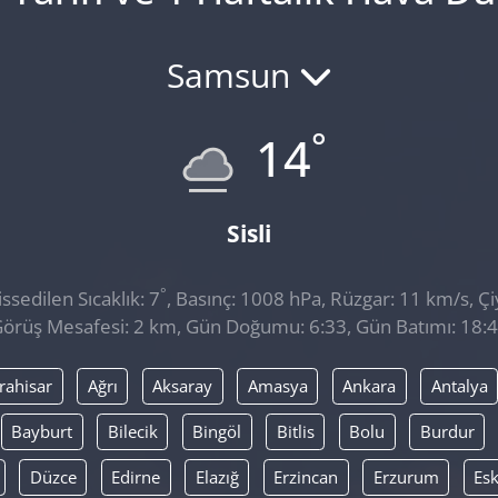
Samsun
°
14
Sisli
°
sedilen Sıcaklık: 7
, Basınç: 1008 hPa, Rüzgar: 11 km/s, Çi
örüş Mesafesi: 2 km, Gün Doğumu: 6:33, Gün Batımı: 18:
rahisar
Ağrı
Aksaray
Amasya
Ankara
Antalya
Bayburt
Bilecik
Bingöl
Bitlis
Bolu
Burdur
Düzce
Edirne
Elazığ
Erzincan
Erzurum
Esk