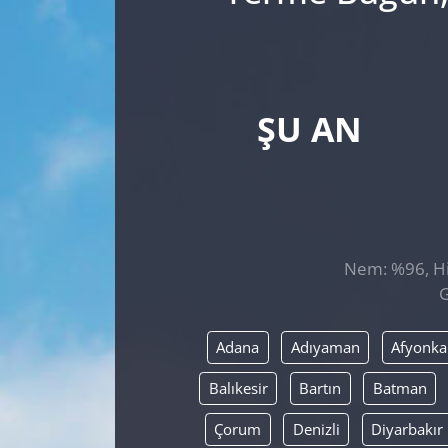
ŞU AN
Nem: %96, His
G
Adana
Adıyaman
Afyonka
Balıkesir
Bartın
Batman
Çorum
Denizli
Diyarbakır