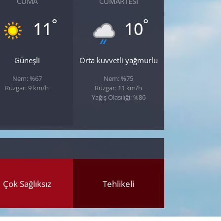
CUMA
CUMARTESI
°
°
11
10
Güneşli
Orta kuvvetli yağmurlu
Nem: %67
Nem: %75
Rüzgar: 9 km/h
Rüzgar: 11 km/h
Yağış Olasılığı: %86
Çok Sağlıksız
Tehlikeli