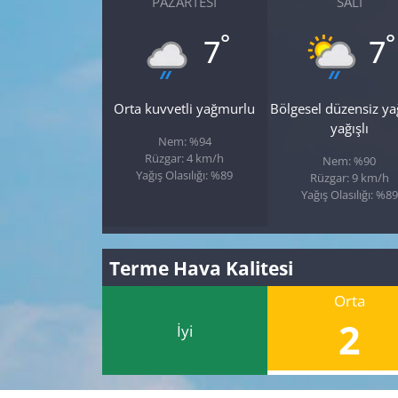
PAZARTESI
SALI
°
°
7
7
Orta kuvvetli yağmurlu
Bölgesel düzensiz y
yağışlı
Nem: %94
Rüzgar: 4 km/h
Nem: %90
Yağış Olasılığı: %89
Rüzgar: 9 km/h
Yağış Olasılığı: %89
Terme Hava Kalitesi
Orta
2
İyi