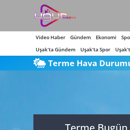
Nöbetçi Eczaneler
Hava Durumu
Video Haber
Gündem
Ekonomi
Spo
Uşak'ta Gündem
Uşak'ta Spor
Uşak'
Namaz Vakitleri
Terme Hava Durum
Trafik Durumu
Süper Lig Puan Durumu ve Fikstür
Tüm Manşetler
Son Dakika Haberleri
Terme Bugün, 
Haber Arşivi