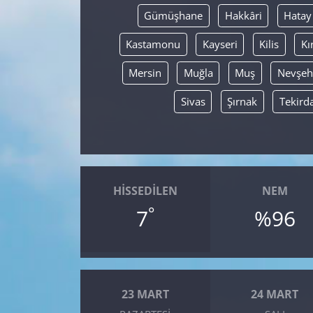
Gümüşhane
Hakkâri
Hatay
Kastamonu
Kayseri
Kilis
Kı
Mersin
Muğla
Muş
Nevşeh
Sivas
Şırnak
Tekird
HISSEDILEN
NEM
°
7
%96
23 MART
24 MART