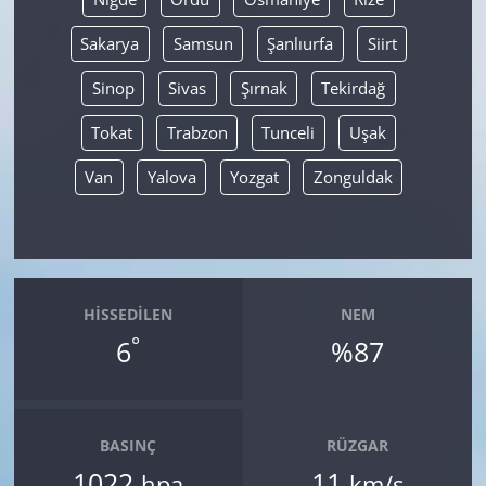
Sakarya
Samsun
Şanlıurfa
Siirt
Sinop
Sivas
Şırnak
Tekirdağ
Tokat
Trabzon
Tunceli
Uşak
Van
Yalova
Yozgat
Zonguldak
HISSEDILEN
NEM
°
6
%87
BASINÇ
RÜZGAR
1022
11
hpa
km/s