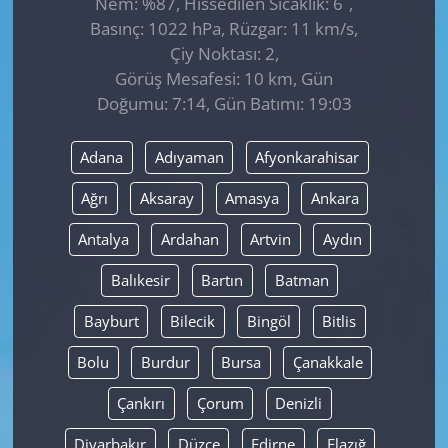
Nem: %87, Hissedilen Sıcaklık: 6
,
Basınç: 1022 hPa, Rüzgar: 11 km/s,
Çiy Noktası: 2,
Görüş Mesafesi: 10 km, Gün
Doğumu: 7:14, Gün Batımı: 19:03
Adana
Adıyaman
Afyonkarahisar
Ağrı
Aksaray
Amasya
Ankara
Antalya
Ardahan
Artvin
Aydın
Balıkesir
Bartın
Batman
Bayburt
Bilecik
Bingöl
Bitlis
Bolu
Burdur
Bursa
Çanakkale
Çankırı
Çorum
Denizli
Diyarbakır
Düzce
Edirne
Elazığ