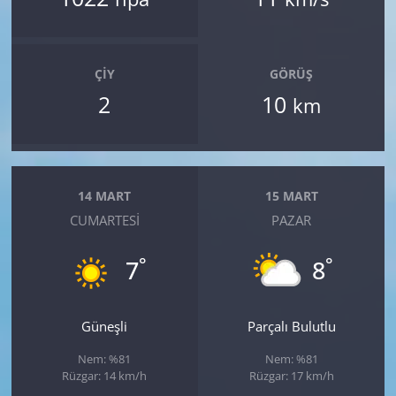
ÇIY
GÖRÜŞ
2
10
km
14 MART
15 MART
CUMARTESI
PAZAR
°
°
7
8
Güneşli
Parçalı Bulutlu
Nem: %81
Nem: %81
Rüzgar: 14 km/h
Rüzgar: 17 km/h