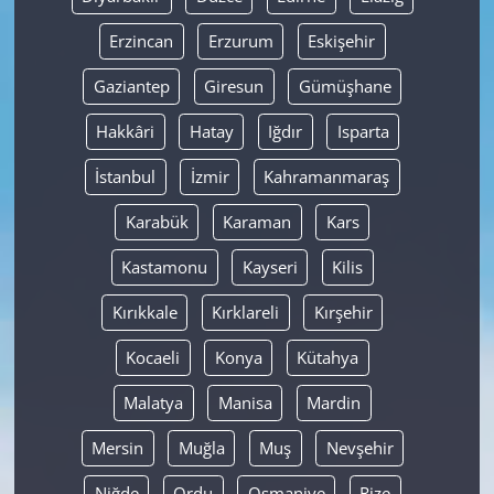
Erzincan
Erzurum
Eskişehir
Gaziantep
Giresun
Gümüşhane
Hakkâri
Hatay
Iğdır
Isparta
İstanbul
İzmir
Kahramanmaraş
Karabük
Karaman
Kars
Kastamonu
Kayseri
Kilis
Kırıkkale
Kırklareli
Kırşehir
Kocaeli
Konya
Kütahya
Malatya
Manisa
Mardin
Mersin
Muğla
Muş
Nevşehir
Niğde
Ordu
Osmaniye
Rize