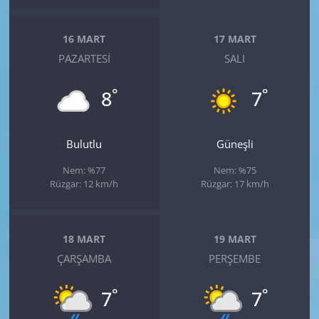
16 MART
17 MART
PAZARTESI
SALI
°
°
8
7
Bulutlu
Güneşli
Nem: %77
Nem: %75
Rüzgar: 12 km/h
Rüzgar: 17 km/h
18 MART
19 MART
ÇARŞAMBA
PERŞEMBE
°
°
7
7