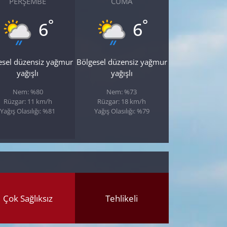
PERŞEMBE
CUMA
°
°
6
6
esel düzensiz yağmur
Bölgesel düzensiz yağmur
yağışlı
yağışlı
Nem: %80
Nem: %73
Rüzgar: 11 km/h
Rüzgar: 18 km/h
Yağış Olasılığı: %81
Yağış Olasılığı: %79
Çok Sağlıksız
Tehlikeli