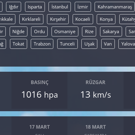
Iğdır
Isparta
İstanbul
İzmir
Kahramanmaraş
rıkkale
Kırklareli
Kırşehir
Kocaeli
Konya
Kütah
ir
Niğde
Ordu
Osmaniye
Rize
Sakarya
Sa
ağ
Tokat
Trabzon
Tunceli
Uşak
Van
Yalova
BASINÇ
RÜZGAR
1016
13
hpa
km/s
17 MART
18 MART