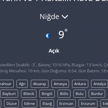
Niğde
°
9
Açık
°
edilen Sıcaklık: -3
, Basınç: 1016 hPa, Rüzgar: 13 km/s, Çiy
örüş Mesafesi: 10 km, Gün Doğumu: 6:54, Gün Batımı: 18:
rahisar
Ağrı
Aksaray
Amasya
Ankara
Antalya
Bayburt
Bilecik
Bingöl
Bitlis
Bolu
Burdur
Düzce
Edirne
Elazığ
Erzincan
Erzurum
Esk