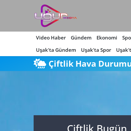
Nöbetçi Eczaneler
Hava Durumu
Video Haber
Gündem
Ekonomi
Spo
Uşak'ta Gündem
Uşak'ta Spor
Uşak'
Namaz Vakitleri
Çiftlik Hava Durum
Trafik Durumu
Süper Lig Puan Durumu ve Fikstür
Tüm Manşetler
Son Dakika Haberleri
Çiftlik Bugün
Haber Arşivi