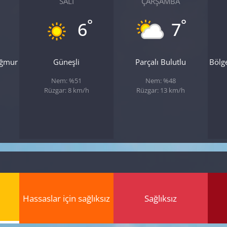
SALI
ÇARŞAMBA
°
°
6
7
ağmur
Güneşli
Parçalı Bulutlu
Bölg
Nem: %51
Nem: %48
Rüzgar: 8 km/h
Rüzgar: 13 km/h
Hassaslar için sağlıksız
Sağlıksız