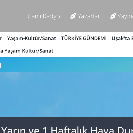
Canlı Radyo
Yazarlar
Yayın
r
Yaşam-Kültür/Sanat
TÜRKİYE GÜNDEMİ
Uşak'ta
ta Yaşam-Kültür/Sanat
u
, Yarın ve 1 Haftalık Hava 