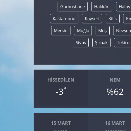
Gümüşhane
Hakkâri
Hatay
Kastamonu
Kayseri
Kilis
Kı
Mersin
Muğla
Muş
Nevşeh
Sivas
Şırnak
Tekird
HISSEDILEN
NEM
°
-3
%62
15 MART
16 MART