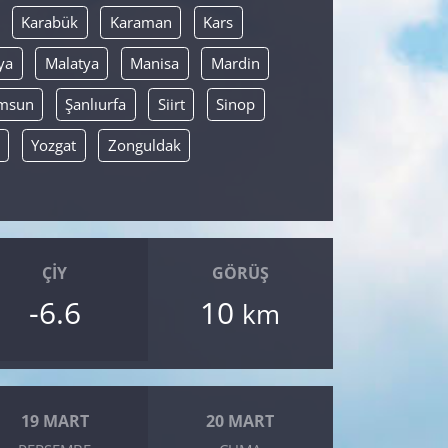
Karabük
Karaman
Kars
ya
Malatya
Manisa
Mardin
msun
Şanlıurfa
Siirt
Sinop
Yozgat
Zonguldak
ÇIY
GÖRÜŞ
-6.6
10
km
19 MART
20 MART