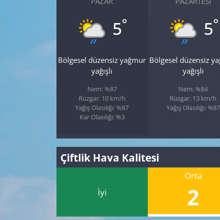
PAZAR
PAZARTESI
°
°
5
5
Bölgesel düzensiz yağmur
Bölgesel düzensiz y
yağışlı
yağışlı
Nem: %87
Nem: %84
Rüzgar: 10 km/h
Rüzgar: 13 km/h
Yağış Olasılığı: %87
Yağış Olasılığı: %87
Kar Olasılığı: %3
Çiftlik Hava Kalitesi
Orta
2
İyi