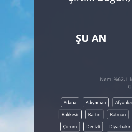
ŞU AN
Nem: %62, Hiss
G
Adana
Adıyaman
Afyonka
Balıkesir
Bartın
Batman
Çorum
Denizli
Diyarbakır