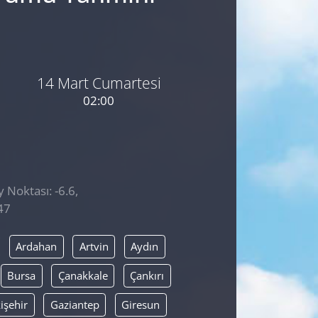
14 Mart Cumartesi
02:00
 Noktası: -6.6,
47
Ardahan
Artvin
Aydın
Bursa
Çanakkale
Çankırı
işehir
Gaziantep
Giresun