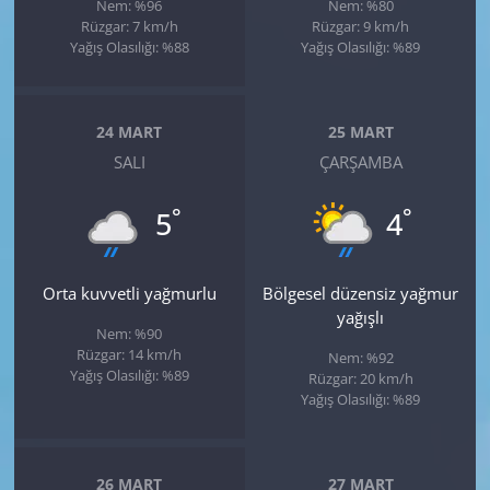
Nem: %96
Nem: %80
Rüzgar: 7 km/h
Rüzgar: 9 km/h
Yağış Olasılığı: %88
Yağış Olasılığı: %89
24 MART
25 MART
SALI
ÇARŞAMBA
°
°
5
4
Orta kuvvetli yağmurlu
Bölgesel düzensiz yağmur
yağışlı
Nem: %90
Rüzgar: 14 km/h
Nem: %92
Yağış Olasılığı: %89
Rüzgar: 20 km/h
Yağış Olasılığı: %89
26 MART
27 MART