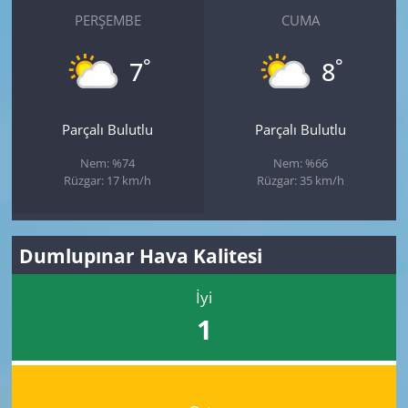
PERŞEMBE
CUMA
°
°
7
8
Parçalı Bulutlu
Parçalı Bulutlu
Nem: %74
Nem: %66
Rüzgar: 17 km/h
Rüzgar: 35 km/h
Dumlupınar Hava Kalitesi
İyi
1