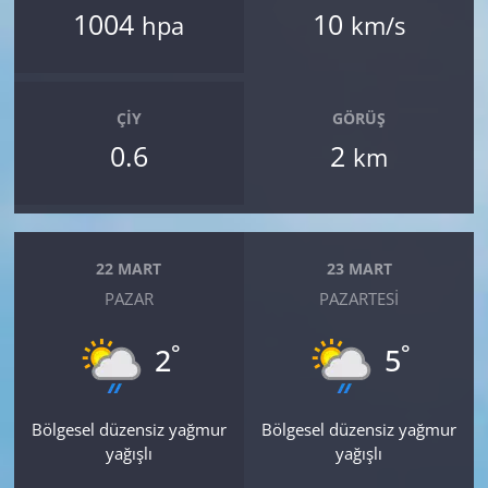
1004
10
hpa
km/s
ÇIY
GÖRÜŞ
0.6
2
km
22 MART
23 MART
PAZAR
PAZARTESI
°
°
2
5
Bölgesel düzensiz yağmur
Bölgesel düzensiz yağmur
yağışlı
yağışlı