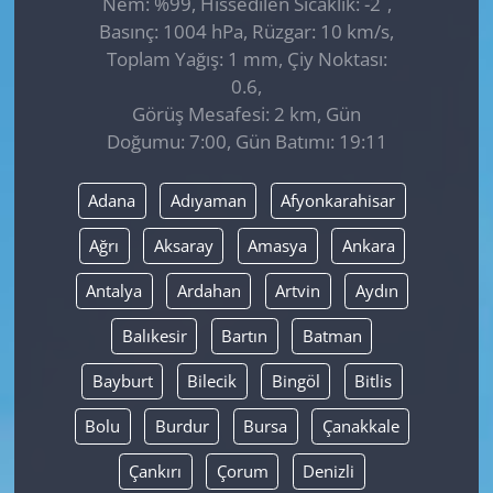
Nem: %99, Hissedilen Sıcaklık: -2
,
Basınç: 1004 hPa, Rüzgar: 10 km/s,
Toplam Yağış: 1 mm, Çiy Noktası:
0.6,
Görüş Mesafesi: 2 km, Gün
Doğumu: 7:00, Gün Batımı: 19:11
Adana
Adıyaman
Afyonkarahisar
Ağrı
Aksaray
Amasya
Ankara
Antalya
Ardahan
Artvin
Aydın
Balıkesir
Bartın
Batman
Bayburt
Bilecik
Bingöl
Bitlis
Bolu
Burdur
Bursa
Çanakkale
Çankırı
Çorum
Denizli