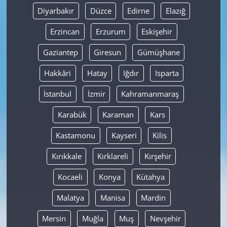
Diyarbakır
Düzce
Edirne
Elazığ
Erzincan
Erzurum
Eskişehir
Gaziantep
Giresun
Gümüşhane
Hakkâri
Hatay
Iğdır
Isparta
İstanbul
İzmir
Kahramanmaraş
Karabük
Karaman
Kars
Kastamonu
Kayseri
Kilis
Kırıkkale
Kırklareli
Kırşehir
Kocaeli
Konya
Kütahya
Malatya
Manisa
Mardin
Mersin
Muğla
Muş
Nevşehir