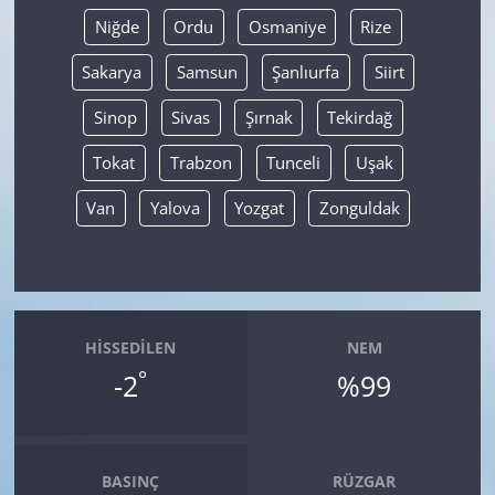
Niğde
Ordu
Osmaniye
Rize
Sakarya
Samsun
Şanlıurfa
Siirt
Sinop
Sivas
Şırnak
Tekirdağ
Tokat
Trabzon
Tunceli
Uşak
Van
Yalova
Yozgat
Zonguldak
HISSEDILEN
NEM
°
-2
%99
BASINÇ
RÜZGAR