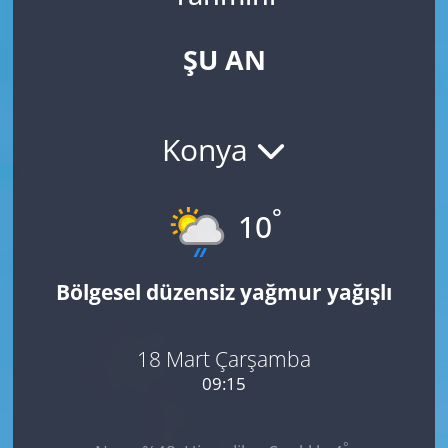
ŞU AN
Konya
°
10
Bölgesel düzensiz yağmur yağışlı
18 Mart Çarşamba
09:15
°