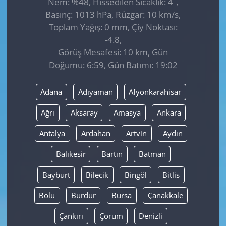
Nem: %48, Hissedilen Sıcaklık: 4
,
Basınç: 1013 hPa, Rüzgar: 10 km/s,
Toplam Yağış: 0 mm, Çiy Noktası:
-4.8,
Görüş Mesafesi: 10 km, Gün
Doğumu: 6:59, Gün Batımı: 19:02
Adana
Adıyaman
Afyonkarahisar
Ağrı
Aksaray
Amasya
Ankara
Antalya
Ardahan
Artvin
Aydın
Balıkesir
Bartın
Batman
Bayburt
Bilecik
Bingöl
Bitlis
Bolu
Burdur
Bursa
Çanakkale
Çankırı
Çorum
Denizli