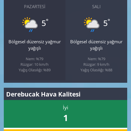
PAZARTESI
SALI
°
°
5
5
Bölgesel düzensiz yağmur
Bölgesel düzensiz yağmur
yağışlı
yağışlı
Nem: %79
Nem: %79
Rüzgar: 10 km/h
Rüzgar: 9 km/h
Yağış Olasılığı: %89
Yağış Olasılığı: %88
Derebucak Hava Kalitesi
İyi
1