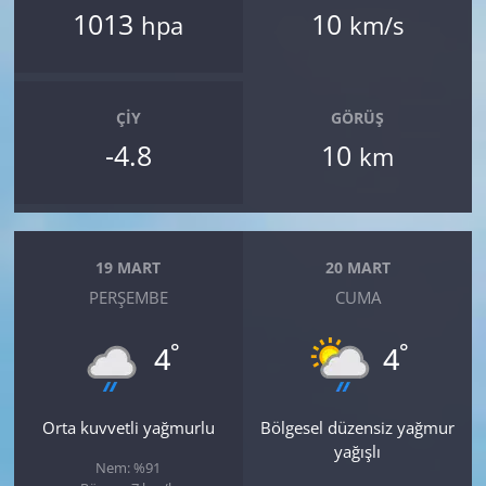
1013
10
hpa
km/s
ÇIY
GÖRÜŞ
-4.8
10
km
19 MART
20 MART
PERŞEMBE
CUMA
°
°
4
4
Orta kuvvetli yağmurlu
Bölgesel düzensiz yağmur
yağışlı
Nem: %91