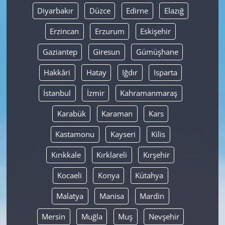
Diyarbakır
Düzce
Edirne
Elazığ
Erzincan
Erzurum
Eskişehir
Gaziantep
Giresun
Gümüşhane
Hakkâri
Hatay
Iğdır
Isparta
İstanbul
İzmir
Kahramanmaraş
Karabük
Karaman
Kars
Kastamonu
Kayseri
Kilis
Kırıkkale
Kırklareli
Kırşehir
Kocaeli
Konya
Kütahya
Malatya
Manisa
Mardin
Mersin
Muğla
Muş
Nevşehir