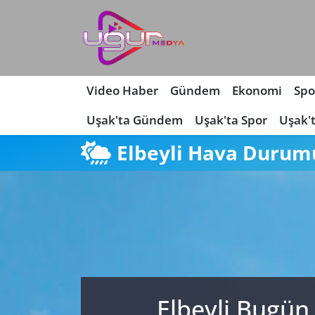
Nöbetçi Eczaneler
Hava Durumu
Video Haber
Gündem
Ekonomi
Spo
Uşak'ta Gündem
Uşak'ta Spor
Uşak'
Namaz Vakitleri
Elbeyli Hava Durum
Trafik Durumu
Süper Lig Puan Durumu ve Fikstür
Tüm Manşetler
Son Dakika Haberleri
Elbeyli Bugün
Haber Arşivi