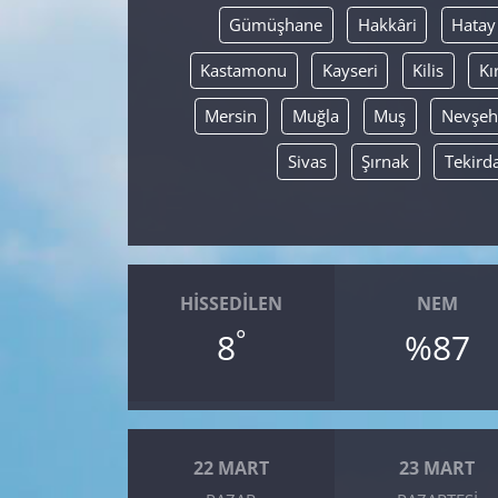
Gümüşhane
Hakkâri
Hatay
Kastamonu
Kayseri
Kilis
Kı
Mersin
Muğla
Muş
Nevşeh
Sivas
Şırnak
Tekird
HISSEDILEN
NEM
°
8
%87
22 MART
23 MART