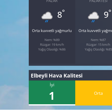
PAZAR
PAZARTESI
°
°
8
9
Orta kuvvetli yağmurlu
Orta kuvvetli yağm
Nem: %89
Nem: %87
Rüzgar: 19 km/h
Rüzgar: 15 km/h
Yağış Olasılığı: %86
Yağış Olasılığı: %85
Elbeyli Hava Kalitesi
İyi
1
Orta