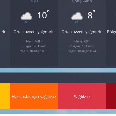
SALI
ÇARŞAMBA
°
°
10
8
urlu
Orta kuvvetli yağmurlu
Orta kuvvetli yağmurlu
Bölg
Nem: %84
Nem: %91
Rüzgar: 20 km/h
Rüzgar: 18 km/h
Yağış Olasılığı: %85
Yağış Olasılığı: %74
Hassaslar için sağlıksız
Sağlıksız