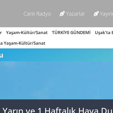
Canlı Radyo
Yazarlar
Yayın
r
Yaşam-Kültür/Sanat
TÜRKİYE GÜNDEMİ
Uşak'ta
ta Yaşam-Kültür/Sanat
u
, Yarın ve 1 Haftalık Hava 