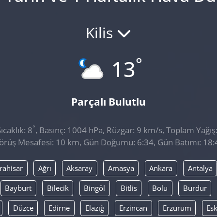
Kilis
°
13
Parçalı Bulutlu
°
caklık: 8
, Basınç: 1004 hPa, Rüzgar: 9 km/s, Toplam Yağış
örüş Mesafesi: 10 km, Gün Doğumu: 6:34, Gün Batımı: 18:
rahisar
Ağrı
Aksaray
Amasya
Ankara
Antalya
Bayburt
Bilecik
Bingöl
Bitlis
Bolu
Burdur
Düzce
Edirne
Elazığ
Erzincan
Erzurum
Esk