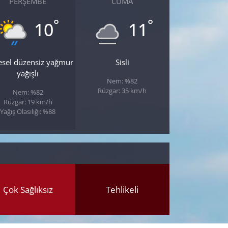
PERŞEMBE
CUMA
°
°
10
11
esel düzensiz yağmur
Sisli
yağışlı
Nem: %82
Rüzgar: 35 km/h
Nem: %82
Rüzgar: 19 km/h
Yağış Olasılığı: %88
Çok Sağlıksız
Tehlikeli