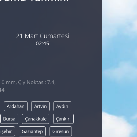
21 Mart Cumartesi
02:45
: 0 mm, Çiy Noktası: 7.4,
44
Ardahan
Artvin
Aydın
Bursa
Çanakkale
Çankırı
işehir
Gaziantep
Giresun