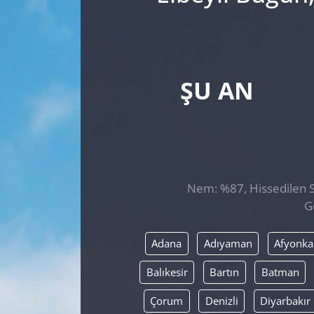
ŞU AN
Nem: %87, Hissedilen Sı
G
Adana
Adıyaman
Afyonka
Balıkesir
Bartın
Batman
Çorum
Denizli
Diyarbakır