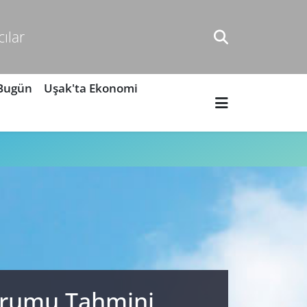
cılar
 Bugün
Uşak'ta Ekonomi
Durumu Tahmini