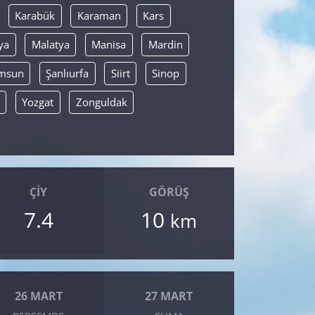
Karabük
Karaman
Kars
ya
Malatya
Manisa
Mardin
msun
Şanlıurfa
Siirt
Sinop
Yozgat
Zonguldak
ÇIY
GÖRÜŞ
7.4
10
km
26 MART
27 MART