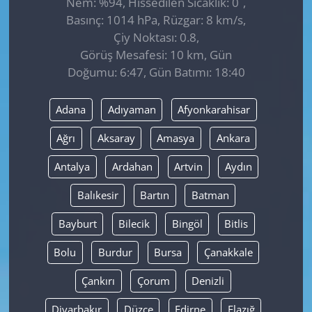
Nem: %94, Hissedilen Sıcaklık: 0
,
Basınç: 1014 hPa, Rüzgar: 8 km/s,
Çiy Noktası: 0.8,
Görüş Mesafesi: 10 km, Gün
Doğumu: 6:47, Gün Batımı: 18:40
Adana
Adıyaman
Afyonkarahisar
Ağrı
Aksaray
Amasya
Ankara
Antalya
Ardahan
Artvin
Aydın
Balıkesir
Bartın
Batman
Bayburt
Bilecik
Bingöl
Bitlis
Bolu
Burdur
Bursa
Çanakkale
Çankırı
Çorum
Denizli
Diyarbakır
Düzce
Edirne
Elazığ