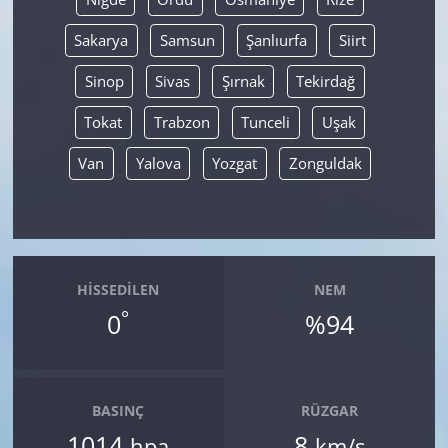
Sakarya
Samsun
Şanlıurfa
Siirt
Sinop
Sivas
Şırnak
Tekirdağ
Tokat
Trabzon
Tunceli
Uşak
Van
Yalova
Yozgat
Zonguldak
HISSEDILEN
NEM
°
0
%94
BASINÇ
RÜZGAR
1014
8
hpa
km/s