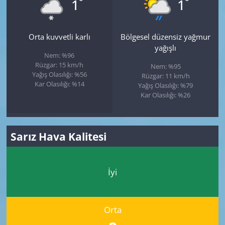
°
°
1
1
Orta kuvvetli karlı
Bölgesel düzensiz yağmur
yağışlı
Nem: %96
Rüzgar: 15 km/h
Nem: %95
Yağış Olasılığı: %56
Rüzgar: 11 km/h
Kar Olasılığı: %14
Yağış Olasılığı: %79
Kar Olasılığı: %26
Sarız Hava Kalitesi
İyi
Orta