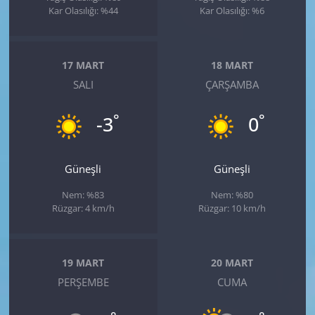
Kar Olasılığı: %44
Kar Olasılığı: %6
17 MART
18 MART
SALI
ÇARŞAMBA
°
°
-3
0
Güneşli
Güneşli
Nem: %83
Nem: %80
Rüzgar: 4 km/h
Rüzgar: 10 km/h
19 MART
20 MART
PERŞEMBE
CUMA