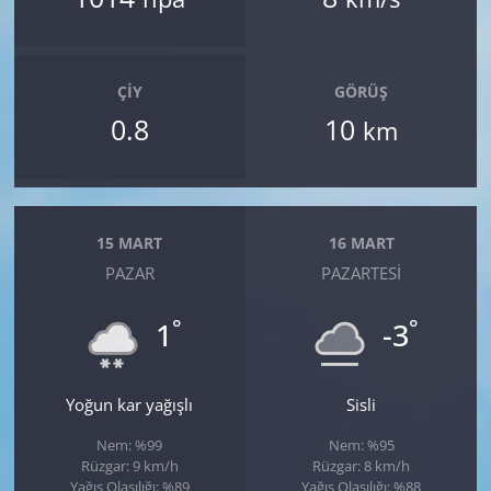
ÇIY
GÖRÜŞ
0.8
10
km
15 MART
16 MART
PAZAR
PAZARTESI
°
°
1
-3
Yoğun kar yağışlı
Sisli
Nem: %99
Nem: %95
Rüzgar: 9 km/h
Rüzgar: 8 km/h
Yağış Olasılığı: %89
Yağış Olasılığı: %88