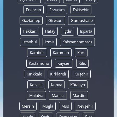
Erzincan
Erzurum
Eskişehir
Gaziantep
Giresun
Gümüşhane
Hakkâri
Hatay
Iğdır
Isparta
İstanbul
İzmir
Kahramanmaraş
Karabük
Karaman
Kars
Kastamonu
Kayseri
Kilis
Kırıkkale
Kırklareli
Kırşehir
Kocaeli
Konya
Kütahya
Malatya
Manisa
Mardin
Mersin
Muğla
Muş
Nevşehir
Niğde
Ordu
Osmaniye
Rize