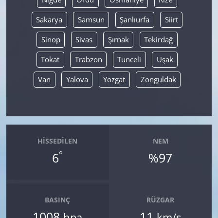
Sakarya
Samsun
Şanlıurfa
Siirt
Sinop
Sivas
Şırnak
Tekirdağ
Tokat
Trabzon
Tunceli
Uşak
Van
Yalova
Yozgat
Zonguldak
HISSEDILEN
NEM
°
6
%97
BASINÇ
RÜZGAR
1008
11
hpa
km/s