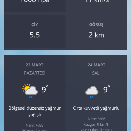
ÇIY
GÖRÜŞ
5.5
2
km
23 MART
24 MART
PAZARTESI
SALI
°
°
9
9
Bölgesel düzensiz yağmur
Orta kuvvetli yağmurlu
yağışlı
Nem: %86
Rüzgar: 9 km/h
Nem: %88
Yağış Olasılığı: %87
Rüzgar: 8 km/h