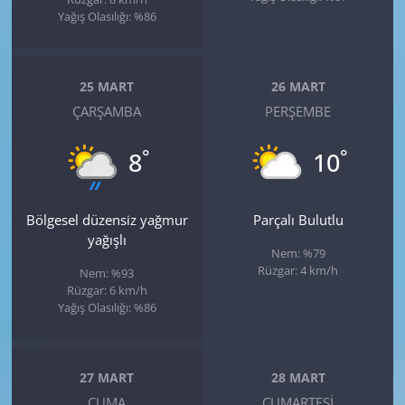
Yağış Olasılığı: %86
25 MART
26 MART
ÇARŞAMBA
PERŞEMBE
°
°
8
10
Bölgesel düzensiz yağmur
Parçalı Bulutlu
yağışlı
Nem: %79
Rüzgar: 4 km/h
Nem: %93
Rüzgar: 6 km/h
Yağış Olasılığı: %86
27 MART
28 MART
CUMA
CUMARTESI