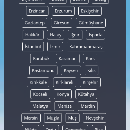
Erzincan
Erzurum
Eskişehir
Gaziantep
Giresun
Gümüşhane
Hakkâri
Hatay
Iğdır
Isparta
İstanbul
İzmir
Kahramanmaraş
Karabük
Karaman
Kars
Kastamonu
Kayseri
Kilis
Kırıkkale
Kırklareli
Kırşehir
Kocaeli
Konya
Kütahya
Malatya
Manisa
Mardin
Mersin
Muğla
Muş
Nevşehir
Niğde
Ordu
Osmaniye
Rize