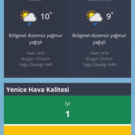
°
°
10
9
Bölgesel düzensiz yağmur
Bölgesel düzensiz yağmur
yağışlı
yağışlı
Nem: %65
Nem: %74
Rüzgar: 19 km/h
Rüzgar: 9 km/h
Yağış Olasılığı: %89
Yağış Olasılığı: %89
Yenice Hava Kalitesi
İyi
1