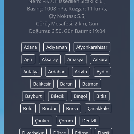
Nem: %97, Hissedilen Sıcaklık: 6
,
Basınç: 1008 hPa, Rüzgar: 11 km/s,
Çiy Noktası: 5.5,
Görüş Mesafesi: 2 km, Gün
Doğumu: 6:50, Gün Batımı: 19:04
Adana
Adıyaman
Afyonkarahisar
Ağrı
Aksaray
Amasya
Ankara
Antalya
Ardahan
Artvin
Aydın
Balıkesir
Bartın
Batman
Bayburt
Bilecik
Bingöl
Bitlis
Bolu
Burdur
Bursa
Çanakkale
Çankırı
Çorum
Denizli
Diyarbakır
Düzce
Edirne
Elazığ