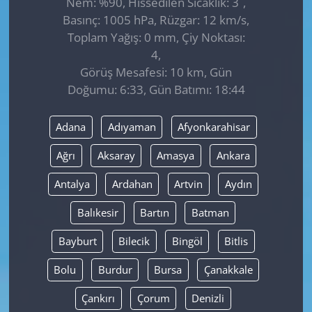
Nem: %90, Hissedilen Sıcaklık: 3
,
Basınç: 1005 hPa, Rüzgar: 12 km/s,
Toplam Yağış: 0 mm, Çiy Noktası:
4,
Görüş Mesafesi: 10 km, Gün
Doğumu: 6:33, Gün Batımı: 18:44
Adana
Adıyaman
Afyonkarahisar
Ağrı
Aksaray
Amasya
Ankara
Antalya
Ardahan
Artvin
Aydın
Balıkesir
Bartın
Batman
Bayburt
Bilecik
Bingöl
Bitlis
Bolu
Burdur
Bursa
Çanakkale
Çankırı
Çorum
Denizli