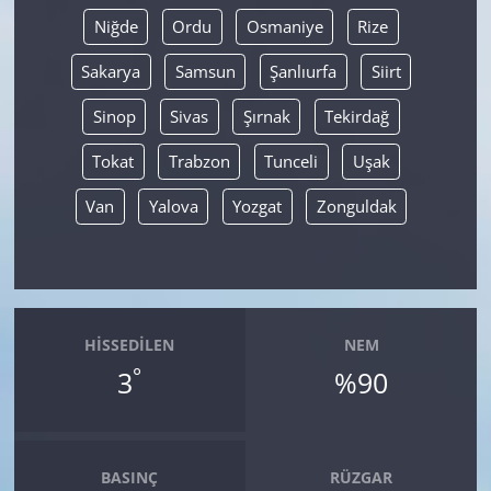
Niğde
Ordu
Osmaniye
Rize
Sakarya
Samsun
Şanlıurfa
Siirt
Sinop
Sivas
Şırnak
Tekirdağ
Tokat
Trabzon
Tunceli
Uşak
Van
Yalova
Yozgat
Zonguldak
HISSEDILEN
NEM
°
3
%90
BASINÇ
RÜZGAR