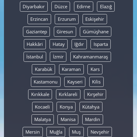
Diyarbakır
Düzce
Edirne
Elazığ
Erzincan
Erzurum
Eskişehir
Gaziantep
Giresun
Gümüşhane
Hakkâri
Hatay
Iğdır
Isparta
İstanbul
İzmir
Kahramanmaraş
Karabük
Karaman
Kars
Kastamonu
Kayseri
Kilis
Kırıkkale
Kırklareli
Kırşehir
Kocaeli
Konya
Kütahya
Malatya
Manisa
Mardin
Mersin
Muğla
Muş
Nevşehir