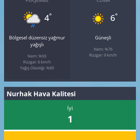
PERŞEMBE
CUMA
°
°
4
6
Bölgesel düzensiz yağmur
Güneşli
yağışlı
Nem: %76
Rüzgar: 9 km/h
Nem: %93
Rüzgar: 6 km/h
Yağış Olasılığı: %85
Nurhak Hava Kalitesi
İyi
1