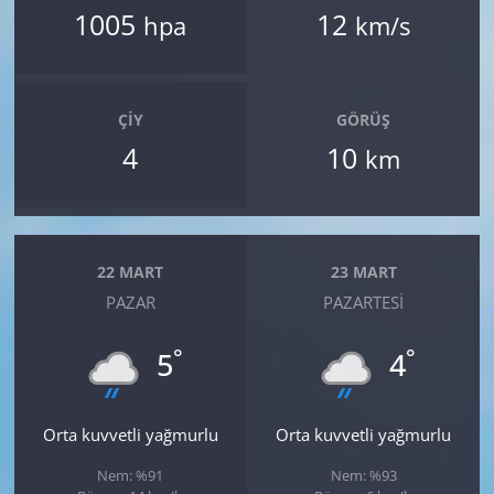
1005
12
hpa
km/s
ÇIY
GÖRÜŞ
4
10
km
22 MART
23 MART
PAZAR
PAZARTESI
°
°
5
4
Orta kuvvetli yağmurlu
Orta kuvvetli yağmurlu
Nem: %91
Nem: %93