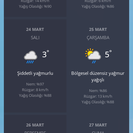
Rüzgar: 14 km/h
Rüzgar: 6 km/h
Yağış Olasılığı: %90
Yağış Olasılığı: %86
24 MART
25 MART
SALI
ÇARŞAMBA
°
°
3
5
Şiddetli yağmurlu
Bölgesel düzensiz yağmur
yağışlı
Nem: %97
Rüzgar: 8 km/h
Nem: %86
Yağış Olasılığı: %88
Rüzgar: 13 km/h
Yağış Olasılığı: %88
26 MART
27 MART