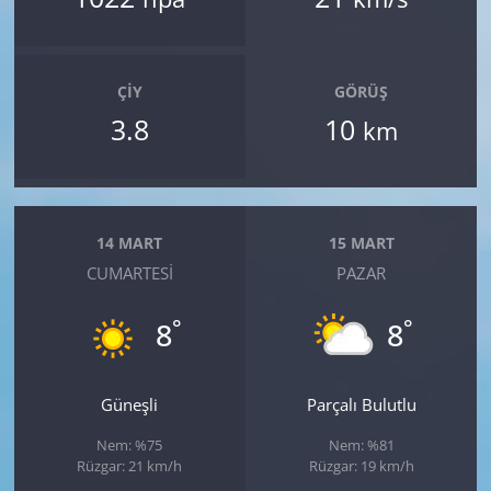
ÇIY
GÖRÜŞ
3.8
10
km
14 MART
15 MART
CUMARTESI
PAZAR
°
°
8
8
Güneşli
Parçalı Bulutlu
Nem: %75
Nem: %81
Rüzgar: 21 km/h
Rüzgar: 19 km/h