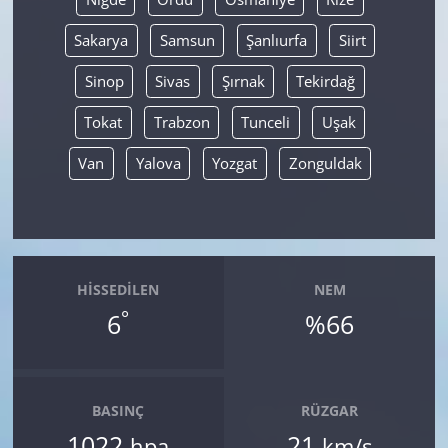
Sakarya
Samsun
Şanlıurfa
Siirt
Sinop
Sivas
Şırnak
Tekirdağ
Tokat
Trabzon
Tunceli
Uşak
Van
Yalova
Yozgat
Zonguldak
HISSEDILEN
NEM
°
6
%66
BASINÇ
RÜZGAR
1022
21
hpa
km/s