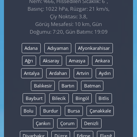
Nem: %66, Hissedilen Sıcaklık: 6
,
Basınç: 1022 hPa, Rüzgar: 21 km/s,
Çiy Noktası: 3.8,
Görüş Mesafesi: 10 km, Gün
Doğumu: 7:20, Gün Batımı: 19:09
Adana
Adıyaman
Afyonkarahisar
Ağrı
Aksaray
Amasya
Ankara
Antalya
Ardahan
Artvin
Aydın
Balıkesir
Bartın
Batman
Bayburt
Bilecik
Bingöl
Bitlis
Bolu
Burdur
Bursa
Çanakkale
Çankırı
Çorum
Denizli
Diyarbakır
Düzce
Edirne
Elazığ