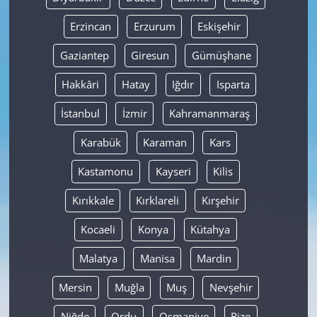
Erzincan
Erzurum
Eskişehir
Gaziantep
Giresun
Gümüşhane
Hakkâri
Hatay
Iğdır
Isparta
İstanbul
İzmir
Kahramanmaraş
Karabük
Karaman
Kars
Kastamonu
Kayseri
Kilis
Kırıkkale
Kırklareli
Kırşehir
Kocaeli
Konya
Kütahya
Malatya
Manisa
Mardin
Mersin
Muğla
Muş
Nevşehir
Niğde
Ordu
Osmaniye
Rize