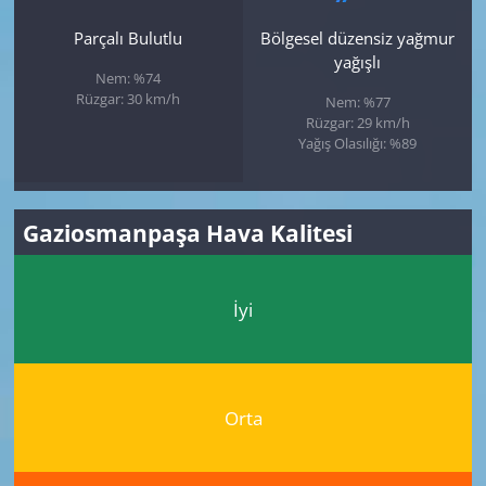
Parçalı Bulutlu
Bölgesel düzensiz yağmur
yağışlı
Nem: %74
Rüzgar: 30 km/h
Nem: %77
Rüzgar: 29 km/h
Yağış Olasılığı: %89
Gaziosmanpaşa Hava Kalitesi
İyi
Orta