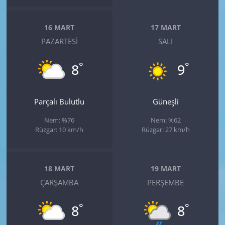
16 MART
17 MART
PAZARTESI
SALI
°
°
8
9
Parçalı Bulutlu
Güneşli
Nem: %76
Nem: %62
Rüzgar: 10 km/h
Rüzgar: 27 km/h
18 MART
19 MART
ÇARŞAMBA
PERŞEMBE
°
°
8
8