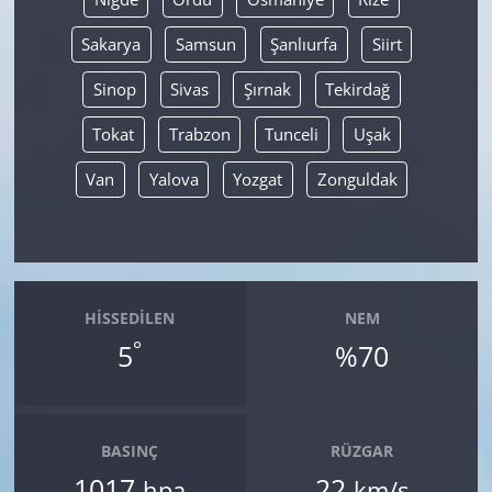
Sakarya
Samsun
Şanlıurfa
Siirt
Sinop
Sivas
Şırnak
Tekirdağ
Tokat
Trabzon
Tunceli
Uşak
Van
Yalova
Yozgat
Zonguldak
HISSEDILEN
NEM
°
5
%70
BASINÇ
RÜZGAR
1017
22
hpa
km/s