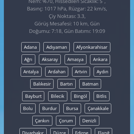
Nem: %70, Hissedilen Sıcaklık: 5
,
Basınç: 1017 hPa, Rüzgar: 22 km/s,
Çiy Noktası: 3.3,
Görüş Mesafesi: 10 km, Gün
Doğumu: 7:18, Gün Batımı: 19:09
Adana
Adıyaman
Afyonkarahisar
Ağrı
Aksaray
Amasya
Ankara
Antalya
Ardahan
Artvin
Aydın
Balıkesir
Bartın
Batman
Bayburt
Bilecik
Bingöl
Bitlis
Bolu
Burdur
Bursa
Çanakkale
Çankırı
Çorum
Denizli
Diyarbakır
Düzce
Edirne
Elazığ