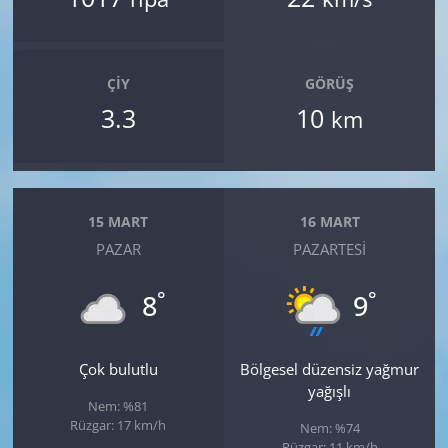
ÇIY
GÖRÜŞ
3.3
10
km
15 MART
16 MART
PAZAR
PAZARTESI
°
°
8
9
Çok bulutlu
Bölgesel düzensiz yağmur
yağışlı
Nem: %81
Rüzgar: 17 km/h
Nem: %74
Rüzgar: 11 km/h