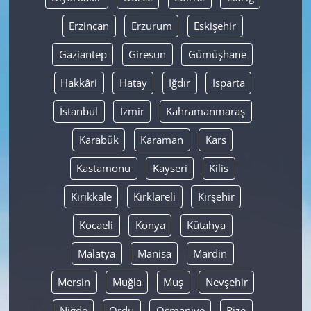
Erzincan
Erzurum
Eskişehir
Gaziantep
Giresun
Gümüşhane
Hakkâri
Hatay
Iğdır
Isparta
İstanbul
İzmir
Kahramanmaraş
Karabük
Karaman
Kars
Kastamonu
Kayseri
Kilis
Kırıkkale
Kırklareli
Kırşehir
Kocaeli
Konya
Kütahya
Malatya
Manisa
Mardin
Mersin
Muğla
Muş
Nevşehir
Niğde
Ordu
Osmaniye
Rize