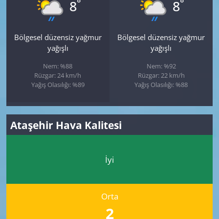
°
°
8
8
Bölgesel düzensiz yağmur
Bölgesel düzensiz yağmur
yağışlı
yağışlı
Nem: %88
Nem: %92
Rüzgar: 24 km/h
Rüzgar: 22 km/h
Yağış Olasılığı: %89
Yağış Olasılığı: %88
Ataşehir Hava Kalitesi
İyi
Orta
2