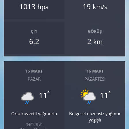
1013
19
hpa
km/s
ÇIY
GÖRÜŞ
6.2
2
km
15 MART
16 MART
PAZAR
PAZARTESI
°
°
11
11
Orta kuvvetli yağmurlu
Bölgesel düzensiz yağmur
yağışlı
Nem: %84