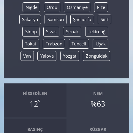
Niğde
Ordu
Osmaniye
Rize
Sakarya
Samsun
Şanlıurfa
Siirt
Sinop
Sivas
Şırnak
Tekirdağ
Tokat
Trabzon
Tunceli
Uşak
Van
Yalova
Yozgat
Zonguldak
HISSEDILEN
NEM
°
12
%63
BASINÇ
RÜZGAR