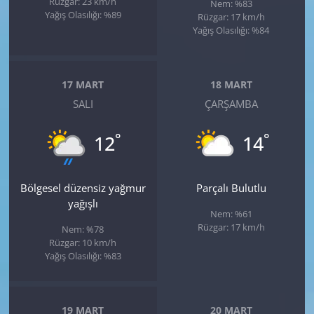
Rüzgar: 23 km/h
Nem: %83
Yağış Olasılığı: %89
Rüzgar: 17 km/h
Yağış Olasılığı: %84
17 MART
18 MART
SALI
ÇARŞAMBA
°
°
12
14
Bölgesel düzensiz yağmur
Parçalı Bulutlu
yağışlı
Nem: %61
Rüzgar: 17 km/h
Nem: %78
Rüzgar: 10 km/h
Yağış Olasılığı: %83
19 MART
20 MART