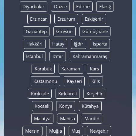
Diyarbakır
Düzce
Edirne
Elazığ
Erzincan
Erzurum
Eskişehir
Gaziantep
Giresun
Gümüşhane
Hakkâri
Hatay
Iğdır
Isparta
İstanbul
İzmir
Kahramanmaraş
Karabük
Karaman
Kars
Kastamonu
Kayseri
Kilis
Kırıkkale
Kırklareli
Kırşehir
Kocaeli
Konya
Kütahya
Malatya
Manisa
Mardin
Mersin
Muğla
Muş
Nevşehir