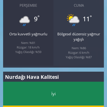
PERŞEMBE
CUMA
°
°
9
11
Orta kuvvetli yağmurlu
Bölgesel düzensiz yağmur
yağışlı
Nem: %81
Rüzgar: 18 km/h
Nem: %86
Yağış Olasılığı: %59
Rüzgar: 6 km/h
Yağış Olasılığı: %87
Nurdağı Hava Kalitesi
İyi