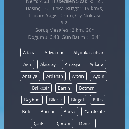
Nem: %63, Hissedilen Sıcaklık: 12
,
Basınç: 1013 hPa, Rüzgar: 19 km/s,
Toplam Yağış: 0 mm, Çiy Noktası:
6.2,
Görüş Mesafesi: 2 km, Gün
Doğumu: 6:48, Gün Batımı: 18:41
Adana
Adıyaman
Afyonkarahisar
Ağrı
Aksaray
Amasya
Ankara
Antalya
Ardahan
Artvin
Aydın
Balıkesir
Bartın
Batman
Bayburt
Bilecik
Bingöl
Bitlis
Bolu
Burdur
Bursa
Çanakkale
Çankırı
Çorum
Denizli