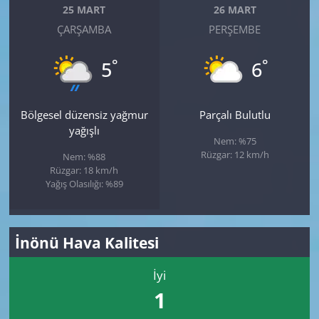
25 MART
26 MART
ÇARŞAMBA
PERŞEMBE
°
°
5
6
Bölgesel düzensiz yağmur
Parçalı Bulutlu
yağışlı
Nem: %75
Rüzgar: 12 km/h
Nem: %88
Rüzgar: 18 km/h
Yağış Olasılığı: %89
İnönü Hava Kalitesi
İyi
1