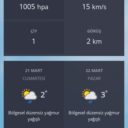
1005
15
hpa
km/s
ÇIY
GÖRÜŞ
1
2
km
21 MART
22 MART
CUMARTESI
PAZAR
°
°
2
3
Bölgesel düzensiz yağmur
Bölgesel düzensiz yağmur
yağışlı
yağışlı