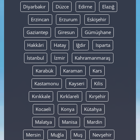
Diyarbakır
Düzce
Edirne
Elazığ
Erzincan
Erzurum
Eskişehir
Gaziantep
Giresun
Gümüşhane
Hakkâri
Hatay
Iğdır
Isparta
İstanbul
İzmir
Kahramanmaraş
Karabük
Karaman
Kars
Kastamonu
Kayseri
Kilis
Kırıkkale
Kırklareli
Kırşehir
Kocaeli
Konya
Kütahya
Malatya
Manisa
Mardin
Mersin
Muğla
Muş
Nevşehir