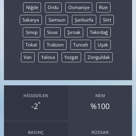
Niğde
Ordu
Osmaniye
Rize
Sakarya
Samsun
Şanlıurfa
Siirt
Sinop
Sivas
Şırnak
Tekirdağ
Tokat
Trabzon
Tunceli
Uşak
Van
Yalova
Yozgat
Zonguldak
HISSEDILEN
NEM
°
-2
%100
BASINÇ
RÜZGAR