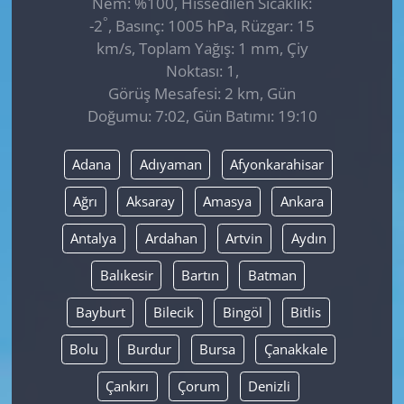
Nem: %100, Hissedilen Sıcaklık:
°
-2
, Basınç: 1005 hPa, Rüzgar: 15
km/s, Toplam Yağış: 1 mm, Çiy
Noktası: 1,
Görüş Mesafesi: 2 km, Gün
Doğumu: 7:02, Gün Batımı: 19:10
Adana
Adıyaman
Afyonkarahisar
Ağrı
Aksaray
Amasya
Ankara
Antalya
Ardahan
Artvin
Aydın
Balıkesir
Bartın
Batman
Bayburt
Bilecik
Bingöl
Bitlis
Bolu
Burdur
Bursa
Çanakkale
Çankırı
Çorum
Denizli