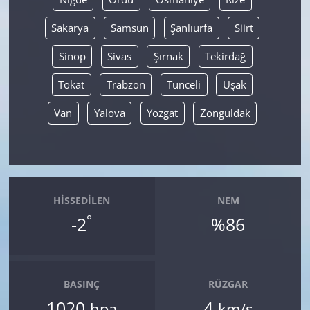
Sakarya
Samsun
Şanlıurfa
Siirt
Sinop
Sivas
Şırnak
Tekirdağ
Tokat
Trabzon
Tunceli
Uşak
Van
Yalova
Yozgat
Zonguldak
HISSEDILEN
NEM
°
-2
%86
BASINÇ
RÜZGAR
1020
4
hpa
km/s