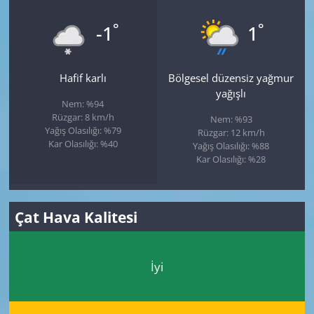
°
°
-1
1
Hafif karlı
Bölgesel düzensiz yağmur
yağışlı
Nem: %94
Rüzgar: 8 km/h
Nem: %93
Yağış Olasılığı: %79
Rüzgar: 12 km/h
Kar Olasılığı: %40
Yağış Olasılığı: %88
Kar Olasılığı: %28
Çat Hava Kalitesi
İyi