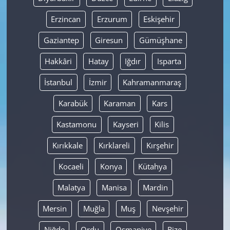
Erzincan
Erzurum
Eskişehir
Gaziantep
Giresun
Gümüşhane
Hakkâri
Hatay
Iğdır
Isparta
İstanbul
İzmir
Kahramanmaraş
Karabük
Karaman
Kars
Kastamonu
Kayseri
Kilis
Kırıkkale
Kırklareli
Kırşehir
Kocaeli
Konya
Kütahya
Malatya
Manisa
Mardin
Mersin
Muğla
Muş
Nevşehir
Niğde
Ordu
Osmaniye
Rize