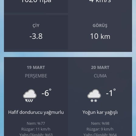
ÇIY
GÖRÜŞ
-3.8
10
km
19 MART
20 MART
PERŞEMBE
CUMA
°
°
-6
-1
Hafif dondurucu yağmurlu
Yoğun kar yağışlı
Nem: %77
Nem: %98
Rüzgar: 11 km/h
Rüzgar: 9 km/h
Yağış Olasılığı: %63
Yağış Olasılığı: %64