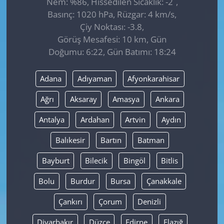
Nem: %86, Hissedilen Sıcaklık: -2
,
Basınç: 1020 hPa, Rüzgar: 4 km/s,
Çiy Noktası: -3.8,
Görüş Mesafesi: 10 km, Gün
Doğumu: 6:22, Gün Batımı: 18:24
Adana
Adıyaman
Afyonkarahisar
Ağrı
Aksaray
Amasya
Ankara
Antalya
Ardahan
Artvin
Aydın
Balıkesir
Bartın
Batman
Bayburt
Bilecik
Bingöl
Bitlis
Bolu
Burdur
Bursa
Çanakkale
Çankırı
Çorum
Denizli
Diyarbakır
Düzce
Edirne
Elazığ