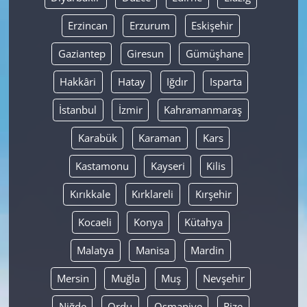
Erzincan
Erzurum
Eskişehir
Gaziantep
Giresun
Gümüşhane
Hakkâri
Hatay
Iğdır
Isparta
İstanbul
İzmir
Kahramanmaraş
Karabük
Karaman
Kars
Kastamonu
Kayseri
Kilis
Kırıkkale
Kırklareli
Kırşehir
Kocaeli
Konya
Kütahya
Malatya
Manisa
Mardin
Mersin
Muğla
Muş
Nevşehir
Niğde
Ordu
Osmaniye
Rize