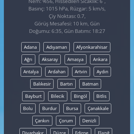
Nem: %56, Hissedilen Sıcaklık: 6
,
Basınç: 1015 hPa, Rüzgar: 5 km/s,
Çiy Noktası: 0.7,
Görüş Mesafesi: 10 km, Gün
Doğumu: 6:35, Gün Batımı: 18:27
Adana
Adıyaman
Afyonkarahisar
Ağrı
Aksaray
Amasya
Ankara
Antalya
Ardahan
Artvin
Aydın
Balıkesir
Bartın
Batman
Bayburt
Bilecik
Bingöl
Bitlis
Bolu
Burdur
Bursa
Çanakkale
Çankırı
Çorum
Denizli
Diyarbakır
Düzce
Edirne
Elazığ