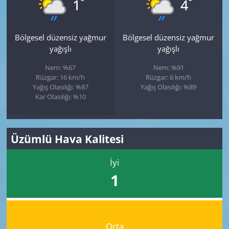
°
°
1
4
Bölgesel düzensiz yağmur
Bölgesel düzensiz yağmur
yağışlı
yağışlı
Nem: %67
Nem: %91
Rüzgar: 16 km/h
Rüzgar: 6 km/h
Yağış Olasılığı: %87
Yağış Olasılığı: %89
Kar Olasılığı: %10
Üzümlü Hava Kalitesi
İyi
1
Orta