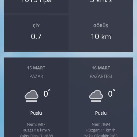
ÇIY
GÖRÜŞ
0.7
10
km
15 MART
16 MART
PAZAR
PAZARTESI
°
°
0
0
Puslu
Puslu
Nem: %97
Nem: %94
Rüzgar: 8 km/h
Rüzgar: 11 km/h
Yağış Olasılığı: %88
Yağış Olasılığı: %83