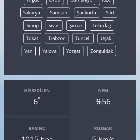
Sakarya
Samsun
Şanlıurfa
Siirt
Sinop
Sivas
Şırnak
Tekirdağ
Tokat
Trabzon
Tunceli
Uşak
Van
Yalova
Yozgat
Zonguldak
HISSEDILEN
NEM
°
6
%56
BASINÇ
RÜZGAR
1015
5
hpa
km/s