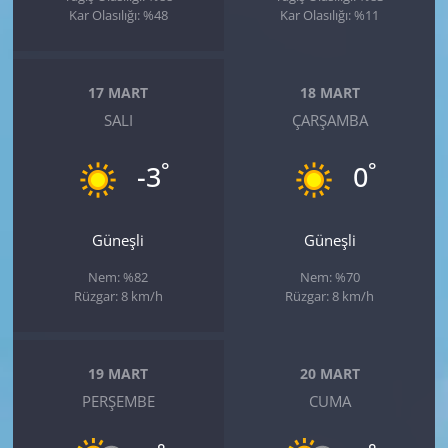
Kar Olasılığı: %48
Kar Olasılığı: %11
17 MART
18 MART
SALI
ÇARŞAMBA
°
°
-3
0
Güneşli
Güneşli
Nem: %82
Nem: %70
Rüzgar: 8 km/h
Rüzgar: 8 km/h
19 MART
20 MART
PERŞEMBE
CUMA