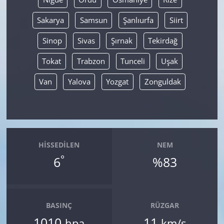
Sakarya
Samsun
Şanlıurfa
Siirt
Sinop
Sivas
Şırnak
Tekirdağ
Tokat
Trabzon
Tunceli
Uşak
Van
Yalova
Yozgat
Zonguldak
HISSEDILEN
NEM
°
6
%83
BASINÇ
RÜZGAR
1010
11
hpa
km/s