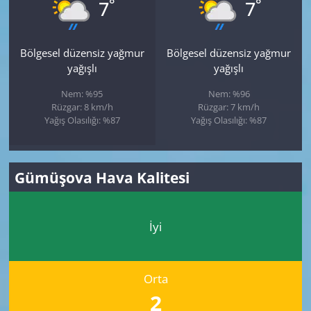
°
°
7
7
Bölgesel düzensiz yağmur
Bölgesel düzensiz yağmur
yağışlı
yağışlı
Nem: %95
Nem: %96
Rüzgar: 8 km/h
Rüzgar: 7 km/h
Yağış Olasılığı: %87
Yağış Olasılığı: %87
Gümüşova Hava Kalitesi
İyi
Orta
2