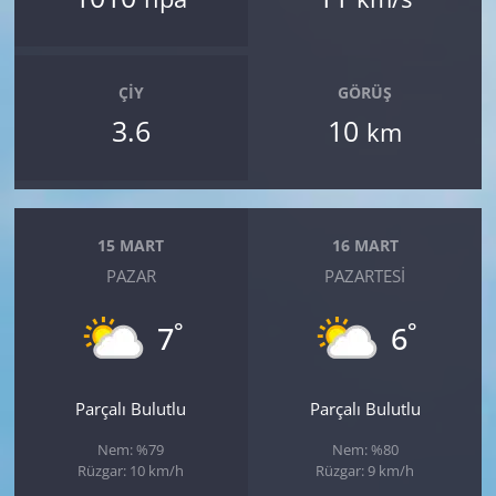
ÇIY
GÖRÜŞ
3.6
10
km
15 MART
16 MART
PAZAR
PAZARTESI
°
°
7
6
Parçalı Bulutlu
Parçalı Bulutlu
Nem: %79
Nem: %80
Rüzgar: 10 km/h
Rüzgar: 9 km/h