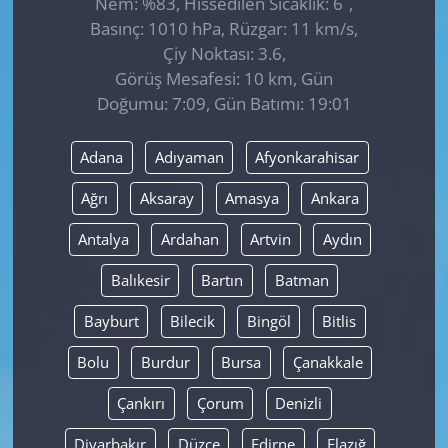
Nem: %83, Hissedilen Sıcaklık: 6
,
Basınç: 1010 hPa, Rüzgar: 11 km/s,
Çiy Noktası: 3.6,
Görüş Mesafesi: 10 km, Gün
Doğumu: 7:09, Gün Batımı: 19:01
Adana
Adıyaman
Afyonkarahisar
Ağrı
Aksaray
Amasya
Ankara
Antalya
Ardahan
Artvin
Aydın
Balıkesir
Bartın
Batman
Bayburt
Bilecik
Bingöl
Bitlis
Bolu
Burdur
Bursa
Çanakkale
Çankırı
Çorum
Denizli
Diyarbakır
Düzce
Edirne
Elazığ