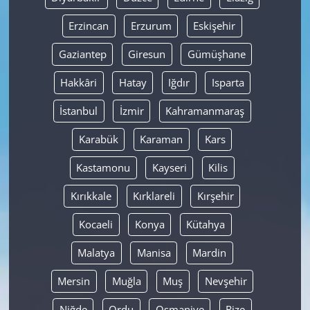
Erzincan
Erzurum
Eskişehir
Gaziantep
Giresun
Gümüşhane
Hakkâri
Hatay
Iğdır
Isparta
İstanbul
İzmir
Kahramanmaraş
Karabük
Karaman
Kars
Kastamonu
Kayseri
Kilis
Kırıkkale
Kırklareli
Kırşehir
Kocaeli
Konya
Kütahya
Malatya
Manisa
Mardin
Mersin
Muğla
Muş
Nevşehir
Niğde
Ordu
Osmaniye
Rize