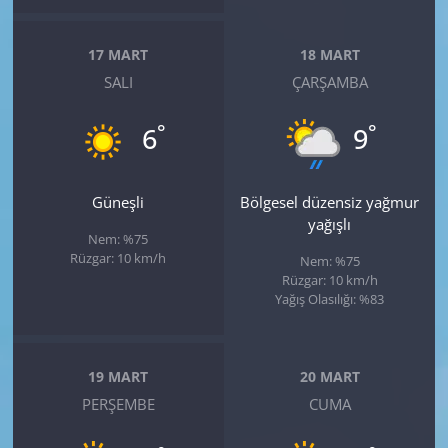
17 MART
18 MART
SALI
ÇARŞAMBA
°
°
6
9
Güneşli
Bölgesel düzensiz yağmur
yağışlı
Nem: %75
Rüzgar: 10 km/h
Nem: %75
Rüzgar: 10 km/h
Yağış Olasılığı: %83
19 MART
20 MART
PERŞEMBE
CUMA