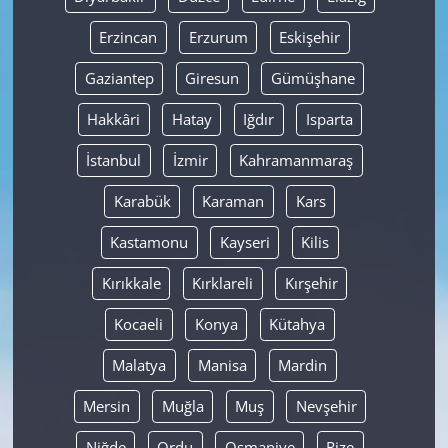
Erzincan
Erzurum
Eskişehir
Gaziantep
Giresun
Gümüşhane
Hakkâri
Hatay
Iğdır
Isparta
İstanbul
İzmir
Kahramanmaraş
Karabük
Karaman
Kars
Kastamonu
Kayseri
Kilis
Kırıkkale
Kırklareli
Kırşehir
Kocaeli
Konya
Kütahya
Malatya
Manisa
Mardin
Mersin
Muğla
Muş
Nevşehir
Niğde
Ordu
Osmaniye
Rize