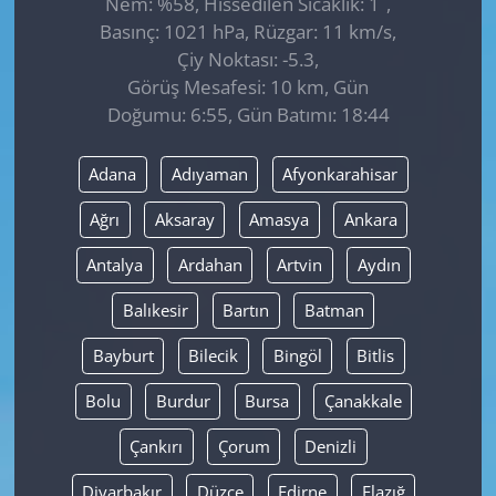
Nem: %58, Hissedilen Sıcaklık: 1
,
Basınç: 1021 hPa, Rüzgar: 11 km/s,
Çiy Noktası: -5.3,
Görüş Mesafesi: 10 km, Gün
Doğumu: 6:55, Gün Batımı: 18:44
Adana
Adıyaman
Afyonkarahisar
Ağrı
Aksaray
Amasya
Ankara
Antalya
Ardahan
Artvin
Aydın
Balıkesir
Bartın
Batman
Bayburt
Bilecik
Bingöl
Bitlis
Bolu
Burdur
Bursa
Çanakkale
Çankırı
Çorum
Denizli
Diyarbakır
Düzce
Edirne
Elazığ