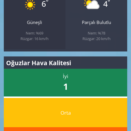
°
°
6
4
Güneşli
Parçalı Bulutlu
Nem: %69
Nem: %78
Rüzgar: 16 km/h
Rüzgar: 20 km/h
Oğuzlar Hava Kalitesi
İyi
1
Orta