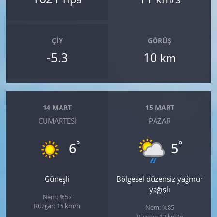
ÇIY
GÖRÜŞ
-5.3
10
km
14 MART
15 MART
CUMARTESI
PAZAR
°
°
6
5
Güneşli
Bölgesel düzensiz yağmur
yağışlı
Nem: %57
Rüzgar: 15 km/h
Nem: %85
Rüzgar: 13 km/h