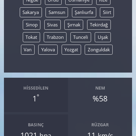
Sakarya
Samsun
Şanlıurfa
Siirt
Sinop
Sivas
Şırnak
Tekirdağ
Tokat
Trabzon
Tunceli
Uşak
Van
Yalova
Yozgat
Zonguldak
HISSEDILEN
NEM
°
1
%58
BASINÇ
RÜZGAR
1021
11
hpa
km/s