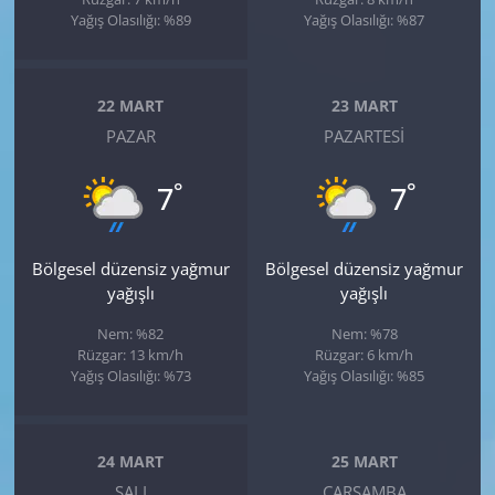
Yağış Olasılığı: %89
Yağış Olasılığı: %87
22 MART
23 MART
PAZAR
PAZARTESI
°
°
7
7
Bölgesel düzensiz yağmur
Bölgesel düzensiz yağmur
yağışlı
yağışlı
Nem: %82
Nem: %78
Rüzgar: 13 km/h
Rüzgar: 6 km/h
Yağış Olasılığı: %73
Yağış Olasılığı: %85
24 MART
25 MART
SALI
ÇARŞAMBA