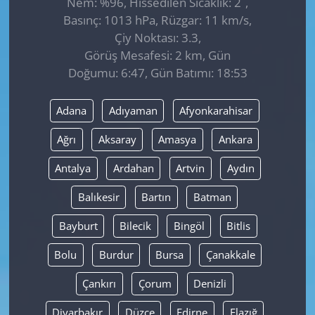
Nem: %96, Hissedilen Sıcaklık: 2
,
Basınç: 1013 hPa, Rüzgar: 11 km/s,
Çiy Noktası: 3.3,
Görüş Mesafesi: 2 km, Gün
Doğumu: 6:47, Gün Batımı: 18:53
Adana
Adıyaman
Afyonkarahisar
Ağrı
Aksaray
Amasya
Ankara
Antalya
Ardahan
Artvin
Aydın
Balıkesir
Bartın
Batman
Bayburt
Bilecik
Bingöl
Bitlis
Bolu
Burdur
Bursa
Çanakkale
Çankırı
Çorum
Denizli
Diyarbakır
Düzce
Edirne
Elazığ