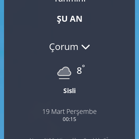
ŞU AN
Çorum
°
8
Sisli
19 Mart Perşembe
00:15
°