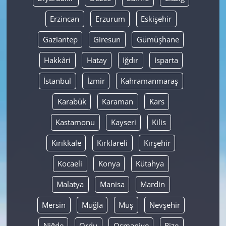
Erzincan
Erzurum
Eskişehir
Gaziantep
Giresun
Gümüşhane
Hakkâri
Hatay
Iğdır
Isparta
İstanbul
İzmir
Kahramanmaraş
Karabük
Karaman
Kars
Kastamonu
Kayseri
Kilis
Kırıkkale
Kırklareli
Kırşehir
Kocaeli
Konya
Kütahya
Malatya
Manisa
Mardin
Mersin
Muğla
Muş
Nevşehir
Niğde
Ordu
Osmaniye
Rize