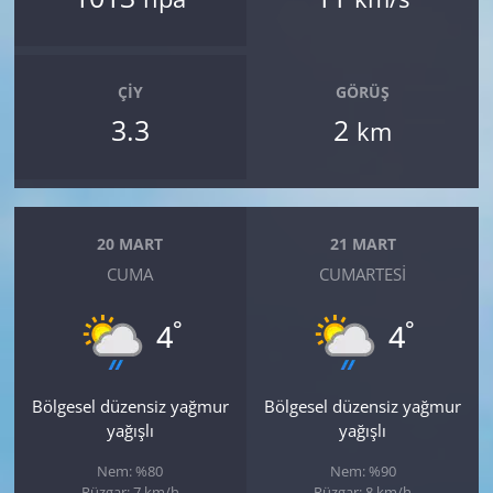
ÇIY
GÖRÜŞ
3.3
2
km
20 MART
21 MART
CUMA
CUMARTESI
°
°
4
4
Bölgesel düzensiz yağmur
Bölgesel düzensiz yağmur
yağışlı
yağışlı
Nem: %80
Nem: %90
Rüzgar: 7 km/h
Rüzgar: 8 km/h