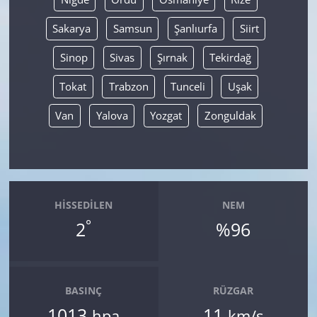
Sakarya
Samsun
Şanlıurfa
Siirt
Sinop
Sivas
Şırnak
Tekirdağ
Tokat
Trabzon
Tunceli
Uşak
Van
Yalova
Yozgat
Zonguldak
HISSEDILEN
NEM
°
2
%96
BASINÇ
RÜZGAR
1013
11
hpa
km/s