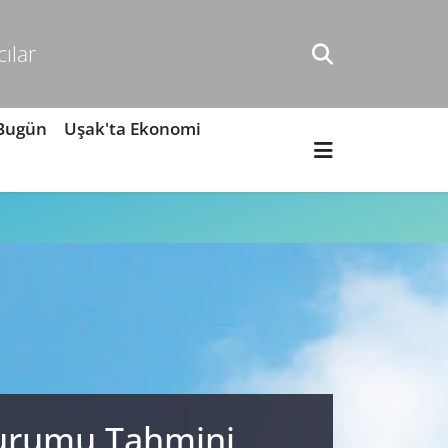
cılar
 Bugün
Uşak'ta Ekonomi
 Durumu Tahmini