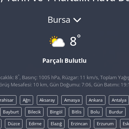
Bursa
°
8
Parçalı Bulutlu
°
aklık: 8
, Basınç: 1005 hPa, Rüzgar: 11 km/s, Toplam Yağış
örüş Mesafesi: 10 km, Gün Doğumu: 7:06, Gün Batımı: 19:
rahisar
Ağrı
Aksaray
Amasya
Ankara
Antalya
Bayburt
Bilecik
Bingöl
Bitlis
Bolu
Burdur
Düzce
Edirne
Elazığ
Erzincan
Erzurum
Esk