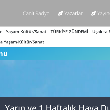
Canlı Radyo
Yazarlar
Yayın
r
Yaşam-Kültür/Sanat
TÜRKİYE GÜNDEMİ
Uşak'ta
ta Yaşam-Kültür/Sanat
mu
, Yarın ve 1 Haftalık Hava