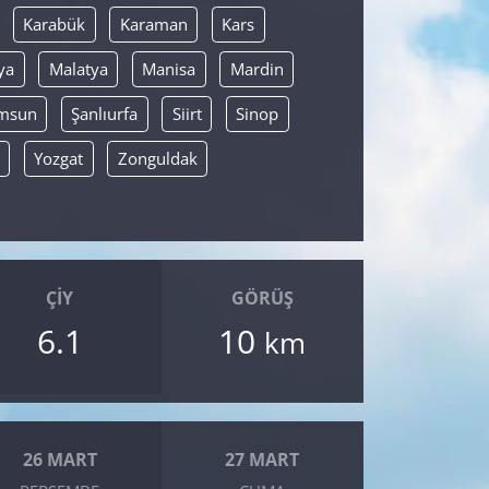
Karabük
Karaman
Kars
ya
Malatya
Manisa
Mardin
msun
Şanlıurfa
Siirt
Sinop
Yozgat
Zonguldak
ÇIY
GÖRÜŞ
6.1
10
km
26 MART
27 MART