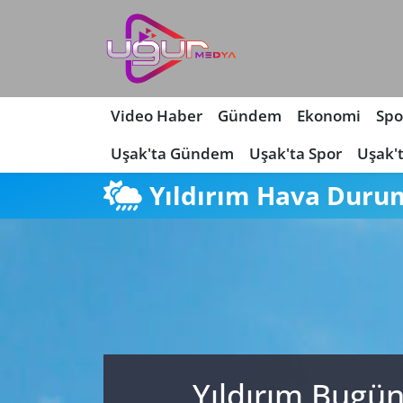
Nöbetçi Eczaneler
Hava Durumu
Video Haber
Gündem
Ekonomi
Spo
Uşak'ta Gündem
Uşak'ta Spor
Uşak'
Namaz Vakitleri
Yıldırım Hava Duru
Trafik Durumu
Süper Lig Puan Durumu ve Fikstür
Tüm Manşetler
Son Dakika Haberleri
Yıldırım Bugün
Haber Arşivi