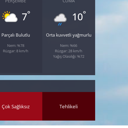
PERŞEMBE
CUMA
°
°
7
10
Parçalı Bulutlu
Orta kuvvetli yağmurlu
Nem: %78
Nem: %66
Rüzgar: 8 km/h
Rüzgar: 28 km/h
Yağış Olasılığı: %72
Çok Sağlıksız
Tehlikeli