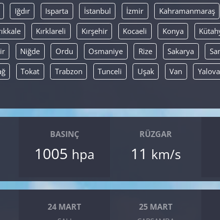
Iğdır
Isparta
İstanbul
İzmir
Kahramanmaraş
rıkkale
Kırklareli
Kırşehir
Kocaeli
Konya
Kütah
ir
Niğde
Ordu
Osmaniye
Rize
Sakarya
Sa
ağ
Tokat
Trabzon
Tunceli
Uşak
Van
Yalova
BASINÇ
RÜZGAR
1005
11
hpa
km/s
24 MART
25 MART