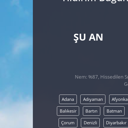
ŞU AN
Nem: %87, Hissedilen Sıc
G
Adana
Adıyaman
Afyonka
Balıkesir
Bartın
Batman
Çorum
Denizli
Diyarbakır