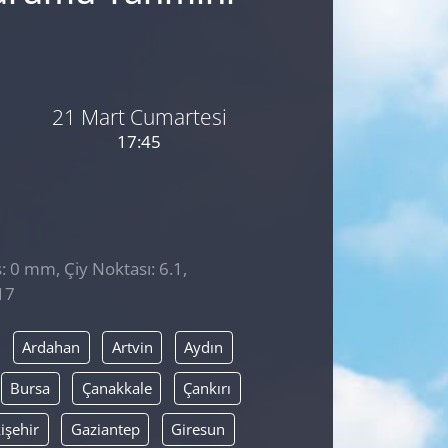
21 Mart Cumartesi
17:45
: 0 mm, Çiy Noktası: 6.1,
17
Ardahan
Artvin
Aydın
Bursa
Çanakkale
Çankırı
işehir
Gaziantep
Giresun