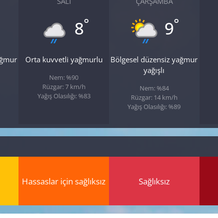
SALI
ÇARŞAMBA
°
°
8
9
ağmur
Orta kuvvetli yağmurlu
Bölgesel düzensiz yağmur
yağışlı
Nem: %90
Rüzgar: 7 km/h
Nem: %84
Yağış Olasılığı: %83
Rüzgar: 14 km/h
Yağış Olasılığı: %89
Hassaslar için sağlıksız
Sağlıksız