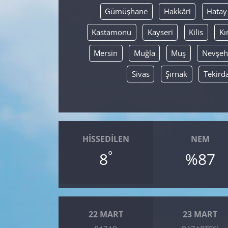
Gümüşhane
Hakkâri
Hatay
Kastamonu
Kayseri
Kilis
Kı
Mersin
Muğla
Muş
Nevşeh
Sivas
Şırnak
Tekird
HISSEDILEN
NEM
°
8
%87
22 MART
23 MART