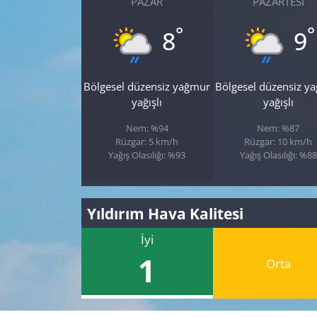
PAZAR
PAZARTESI
°
°
8
9
Bölgesel düzensiz yağmur
Bölgesel düzensiz y
yağışlı
yağışlı
Nem: %94
Nem: %87
Rüzgar: 5 km/h
Rüzgar: 10 km/h
Yağış Olasılığı: %93
Yağış Olasılığı: %88
Yıldırım Hava Kalitesi
İyi
1
Orta