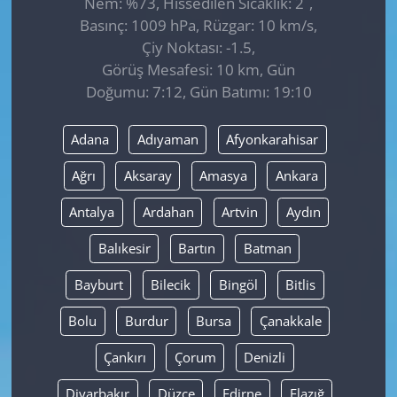
Nem: %73, Hissedilen Sıcaklık: 2
,
Basınç: 1009 hPa, Rüzgar: 10 km/s,
Çiy Noktası: -1.5,
Görüş Mesafesi: 10 km, Gün
Doğumu: 7:12, Gün Batımı: 19:10
Adana
Adıyaman
Afyonkarahisar
Ağrı
Aksaray
Amasya
Ankara
Antalya
Ardahan
Artvin
Aydın
Balıkesir
Bartın
Batman
Bayburt
Bilecik
Bingöl
Bitlis
Bolu
Burdur
Bursa
Çanakkale
Çankırı
Çorum
Denizli
Diyarbakır
Düzce
Edirne
Elazığ