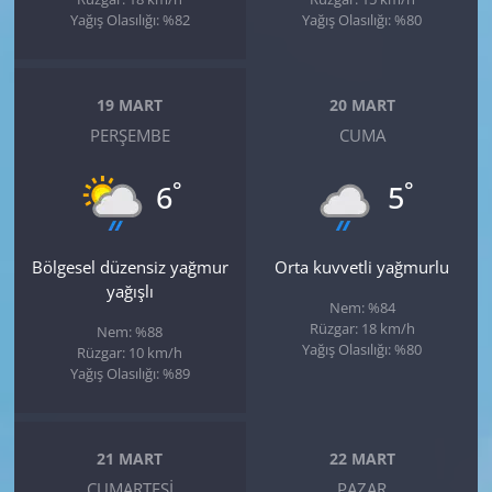
Yağış Olasılığı: %82
Yağış Olasılığı: %80
19 MART
20 MART
PERŞEMBE
CUMA
°
°
6
5
Bölgesel düzensiz yağmur
Orta kuvvetli yağmurlu
yağışlı
Nem: %84
Rüzgar: 18 km/h
Nem: %88
Yağış Olasılığı: %80
Rüzgar: 10 km/h
Yağış Olasılığı: %89
21 MART
22 MART
CUMARTESI
PAZAR