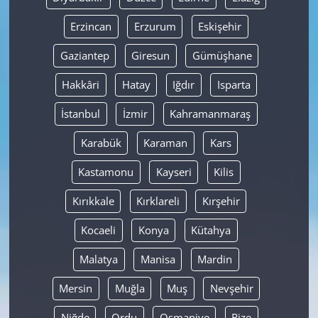
Erzincan
Erzurum
Eskişehir
Gaziantep
Giresun
Gümüşhane
Hakkâri
Hatay
Iğdır
Isparta
İstanbul
İzmir
Kahramanmaraş
Karabük
Karaman
Kars
Kastamonu
Kayseri
Kilis
Kırıkkale
Kırklareli
Kırşehir
Kocaeli
Konya
Kütahya
Malatya
Manisa
Mardin
Mersin
Muğla
Muş
Nevşehir
Niğde
Ordu
Osmaniye
Rize