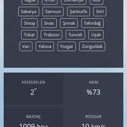
Sakarya
Samsun
Şanlıurfa
Siirt
Sinop
Sivas
Şırnak
Tekirdağ
Tokat
Trabzon
Tunceli
Uşak
Van
Yalova
Yozgat
Zonguldak
HISSEDILEN
NEM
°
2
%73
BASINÇ
RÜZGAR
1009
10
hpa
km/s