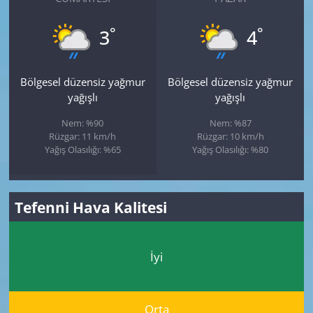
°
°
3
4
Bölgesel düzensiz yağmur
Bölgesel düzensiz yağmur
yağışlı
yağışlı
Nem: %90
Nem: %87
Rüzgar: 11 km/h
Rüzgar: 10 km/h
Yağış Olasılığı: %65
Yağış Olasılığı: %80
Tefenni Hava Kalitesi
İyi
Orta