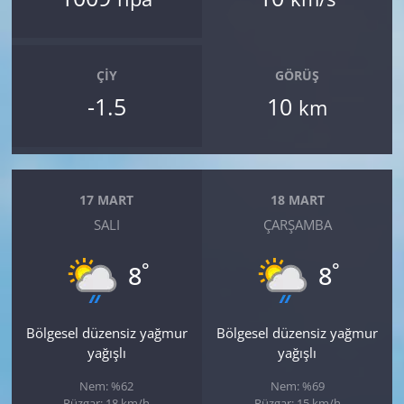
ÇIY
GÖRÜŞ
-1.5
10
km
17 MART
18 MART
SALI
ÇARŞAMBA
°
°
8
8
Bölgesel düzensiz yağmur
Bölgesel düzensiz yağmur
yağışlı
yağışlı
Nem: %62
Nem: %69
Rüzgar: 18 km/h
Rüzgar: 15 km/h