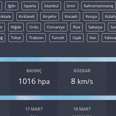
Iğdır
Isparta
İstanbul
İzmir
Kahramanmaraş
rıkkale
Kırklareli
Kırşehir
Kocaeli
Konya
Kütah
ir
Niğde
Ordu
Osmaniye
Rize
Sakarya
Sa
ağ
Tokat
Trabzon
Tunceli
Uşak
Van
Yalova
BASINÇ
RÜZGAR
1016
8
hpa
km/s
17 MART
18 MART