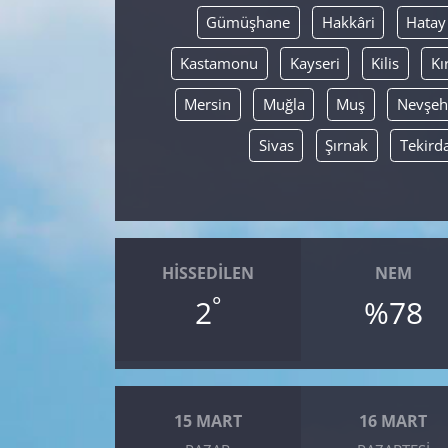
Gümüşhane
Hakkâri
Hatay
Kastamonu
Kayseri
Kilis
Kı
Mersin
Muğla
Muş
Nevşeh
Sivas
Şırnak
Tekird
HISSEDILEN
NEM
°
2
%78
15 MART
16 MART