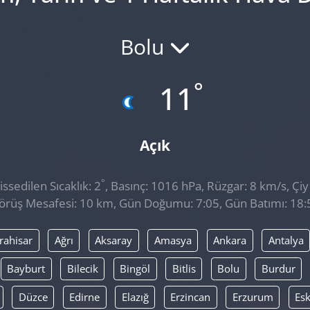
Bolu
°
11
Açık
°
sedilen Sıcaklık: 2
, Basınç: 1016 hPa, Rüzgar: 8 km/s, Çiy 
örüş Mesafesi: 10 km, Gün Doğumu: 7:05, Gün Batımı: 18:
rahisar
Ağrı
Aksaray
Amasya
Ankara
Antalya
Bayburt
Bilecik
Bingöl
Bitlis
Bolu
Burdur
Düzce
Edirne
Elazığ
Erzincan
Erzurum
Esk