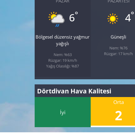
PAZAR
PAZARTESI
°
°
6
4
Bölgesel düzensiz yağmur
Güneşli
yağışlı
Nem: %76
Rüzgar: 17 km/h
Nem: %63
Rüzgar: 19 km/h
Yağış Olasılığı: %87
Dörtdivan Hava Kalitesi
Orta
2
İyi