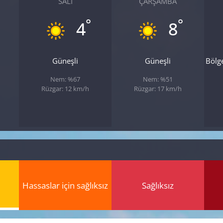
SALI
ÇARŞAMBA
°
°
4
8
Güneşli
Güneşli
Bölg
Nem: %67
Nem: %51
Rüzgar: 12 km/h
Rüzgar: 17 km/h
Hassaslar için sağlıksız
Sağlıksız