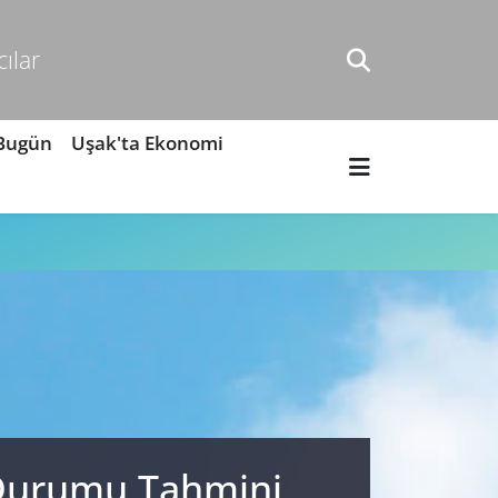
cılar
 Bugün
Uşak'ta Ekonomi
 Durumu Tahmini