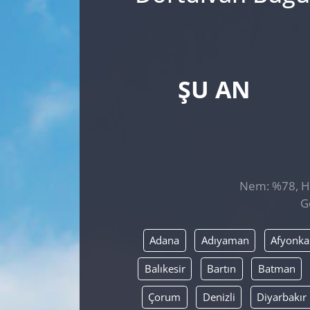
ŞU AN
Nem: %78, His
G
Adana
Adıyaman
Afyonka
Balıkesir
Bartın
Batman
Çorum
Denizli
Diyarbakır