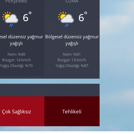
PERŞEMBE
CUMA
°
°
6
6
esel düzensiz yağmur
Bölgesel düzensiz yağmur
yağışlı
yağışlı
Nem: %80
Nem: %81
Rüzgar: 14 km/h
Rüzgar: 13 km/h
Yağış Olasılığı: %70
Yağış Olasılığı: %87
Çok Sağlıksız
Tehlikeli