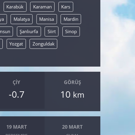
Karabük
Karaman
Kars
ya
Malatya
Manisa
Mardin
msun
Şanlıurfa
Siirt
Sinop
Yozgat
Zonguldak
ÇIY
GÖRÜŞ
-0.7
10
km
19 MART
20 MART