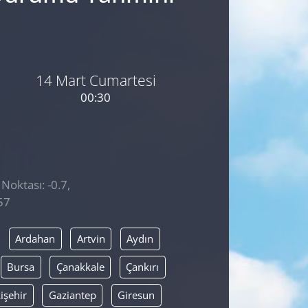
14 Mart Cumartesi
00:30
Noktası: -0.7,
57
Ardahan
Artvin
Aydın
Bursa
Çanakkale
Çankırı
işehir
Gaziantep
Giresun