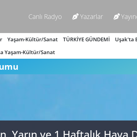
Canlı Radyo
Yazarlar
Yayın
r
Yaşam-Kültür/Sanat
TÜRKİYE GÜNDEMİ
Uşak'ta
ta Yaşam-Kültür/Sanat
rumu
n, Yarın ve 1 Haftalık Hava