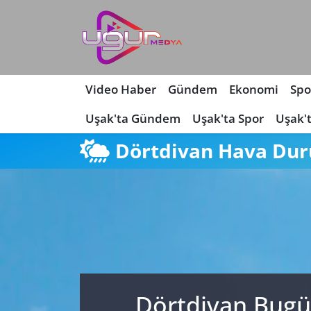
Nöbetçi Eczaneler
Hava Durumu
Video Haber
Gündem
Ekonomi
Spo
Uşak'ta Gündem
Uşak'ta Spor
Uşak'
Namaz Vakitleri
Dörtdivan Hava Du
Trafik Durumu
Süper Lig Puan Durumu ve Fikstür
Tüm Manşetler
Son Dakika Haberleri
Dörtdivan Bugü
Haber Arşivi