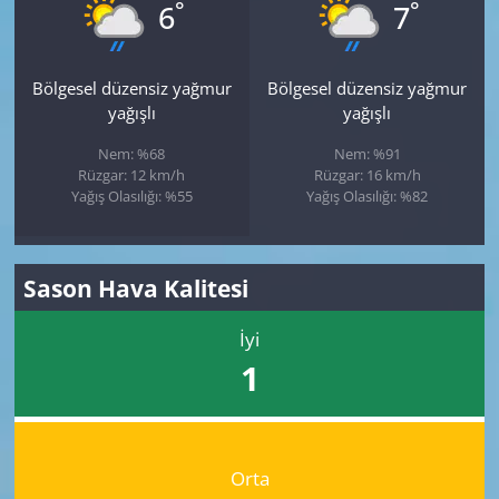
°
°
6
7
Bölgesel düzensiz yağmur
Bölgesel düzensiz yağmur
yağışlı
yağışlı
Nem: %68
Nem: %91
Rüzgar: 12 km/h
Rüzgar: 16 km/h
Yağış Olasılığı: %55
Yağış Olasılığı: %82
Sason Hava Kalitesi
İyi
1
Orta