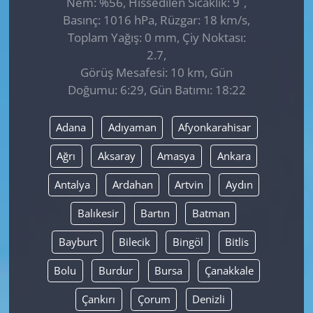
Nem: %56, Hissedilen Sıcaklık: 9
,
Basınç: 1016 hPa, Rüzgar: 18 km/s,
Toplam Yağış: 0 mm, Çiy Noktası:
2.7,
Görüş Mesafesi: 10 km, Gün
Doğumu: 6:29, Gün Batımı: 18:22
Adana
Adıyaman
Afyonkarahisar
Ağrı
Aksaray
Amasya
Ankara
Antalya
Ardahan
Artvin
Aydın
Balıkesir
Bartın
Batman
Bayburt
Bilecik
Bingöl
Bitlis
Bolu
Burdur
Bursa
Çanakkale
Çankırı
Çorum
Denizli