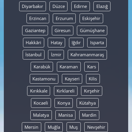
Diyarbakır
Düzce
Edirne
Elazığ
Erzincan
Erzurum
Eskişehir
Gaziantep
Giresun
Gümüşhane
Hakkâri
Hatay
Iğdır
Isparta
İstanbul
İzmir
Kahramanmaraş
Karabük
Karaman
Kars
Kastamonu
Kayseri
Kilis
Kırıkkale
Kırklareli
Kırşehir
Kocaeli
Konya
Kütahya
Malatya
Manisa
Mardin
Mersin
Muğla
Muş
Nevşehir