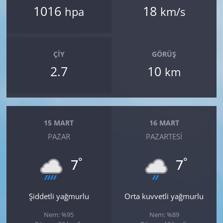
1016
18
hpa
km/s
ÇIY
GÖRÜŞ
2.7
10
km
15 MART
16 MART
PAZAR
PAZARTESI
°
°
7
7
Şiddetli yağmurlu
Orta kuvvetli yağmurlu
Nem: %95
Nem: %89