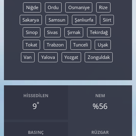
Niğde
Ordu
Osmaniye
Rize
Sakarya
Samsun
Şanlıurfa
Siirt
Sinop
Sivas
Şırnak
Tekirdağ
Tokat
Trabzon
Tunceli
Uşak
Van
Yalova
Yozgat
Zonguldak
HISSEDILEN
NEM
°
9
%56
BASINÇ
RÜZGAR