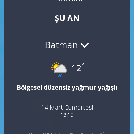
ŞU AN
Batman
°
12
Bölgesel düzensiz yağmur yağışlı
14 Mart Cumartesi
13:15
°