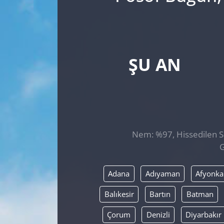
ŞU AN
Nem: %97, Hissedilen Sıc
G
Adana
Adıyaman
Afyonka
Balıkesir
Bartın
Batman
Çorum
Denizli
Diyarbakır