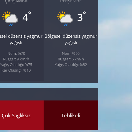
ÇARŞAMBA
PERŞEMBE
°
°
4
3
esel düzensiz yağmur
Bölgesel düzensiz yağmur
yağışlı
yağışlı
Nem: %70
Nem: %95
Rüzgar: 9 km/h
Rüzgar: 6 km/h
Yağış Olasılığı: %75
Yağış Olasılığı: %82
Kar Olasılığı: %10
Çok Sağlıksız
Tehlikeli