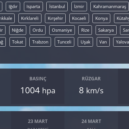
Iğdır
Isparta
İstanbul
İzmir
Kahramanmaraş
rıkkale
Kırklareli
Kırşehir
Kocaeli
Konya
Kütah
ir
Niğde
Ordu
Osmaniye
Rize
Sakarya
Sa
ağ
Tokat
Trabzon
Tunceli
Uşak
Van
Yalova
BASINÇ
RÜZGAR
1004
8
hpa
km/s
23 MART
24 MART