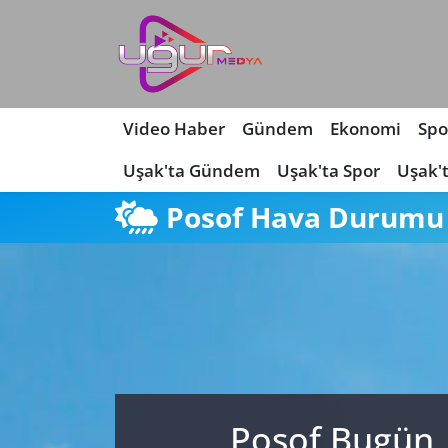
Nöbetçi Eczaneler
Hava Durumu
Video Haber
Gündem
Ekonomi
Spo
Uşak'ta Gündem
Uşak'ta Spor
Uşak'
Namaz Vakitleri
Posof Hava Durumu
Trafik Durumu
Süper Lig Puan Durumu ve Fikstür
Tüm Manşetler
Son Dakika Haberleri
Posof Bugün,
Haber Arşivi