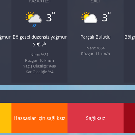
PAZARTESI
SALI
°
°
3
3
ağmur
Bölgesel düzensiz yağmur
Parçalı Bulutlu
Bölg
yağışlı
Nem: %64
Rüzgar: 11 km/h
Nem: %81
Rüzgar: 16 km/h
Yağış Olasılığı: %89
Kar Olasılığı: %4
Hassaslar için sağlıksız
Sağlıksız