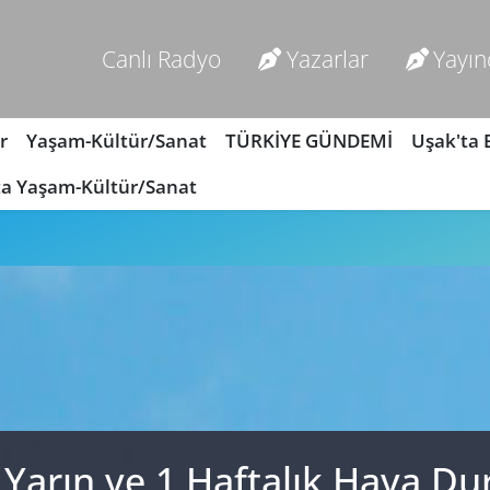
Canlı Radyo
Yazarlar
Yayın
r
Yaşam-Kültür/Sanat
TÜRKİYE GÜNDEMİ
Uşak'ta
ta Yaşam-Kültür/Sanat
 Yarın ve 1 Haftalık Hava D