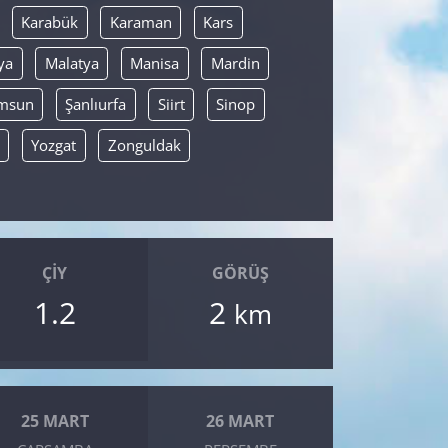
Karabük
Karaman
Kars
ya
Malatya
Manisa
Mardin
msun
Şanlıurfa
Siirt
Sinop
Yozgat
Zonguldak
ÇIY
GÖRÜŞ
1.2
2
km
25 MART
26 MART