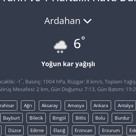
Ardahan
°
6
Yoğun kar yağışlı
°
aklık: -1
, Basınç: 1004 hPa, Rüzgar: 8 km/s, Toplam Yağış
örüş Mesafesi: 2 km, Gün Doğumu: 7:13, Gün Batımı: 19:
rahisar
Ağrı
Aksaray
Amasya
Ankara
Antalya
Bayburt
Bilecik
Bingöl
Bitlis
Bolu
Burdur
Düzce
Edirne
Elazığ
Erzincan
Erzurum
Esk