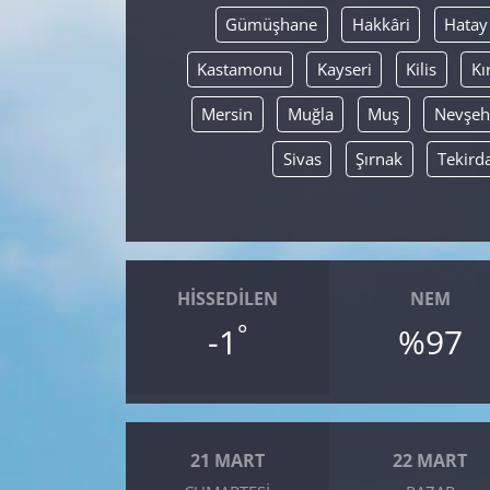
Gümüşhane
Hakkâri
Hatay
Kastamonu
Kayseri
Kilis
Kı
Mersin
Muğla
Muş
Nevşeh
Sivas
Şırnak
Tekird
HISSEDILEN
NEM
°
-1
%97
21 MART
22 MART