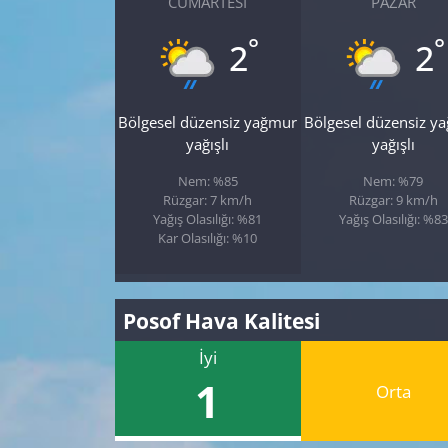
CUMARTESI
PAZAR
°
°
2
2
Bölgesel düzensiz yağmur
Bölgesel düzensiz y
yağışlı
yağışlı
Nem: %85
Nem: %79
Rüzgar: 7 km/h
Rüzgar: 9 km/h
Yağış Olasılığı: %81
Yağış Olasılığı: %83
Kar Olasılığı: %10
Posof Hava Kalitesi
İyi
1
Orta