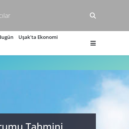
cılar
 Bugün
Uşak'ta Ekonomi
urumu Tahmini