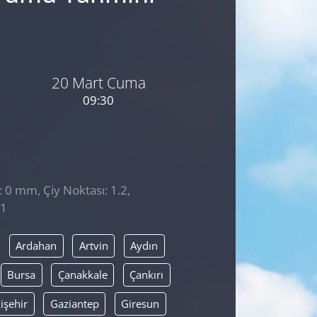
20 Mart Cuma
09:30
: 0 mm, Çiy Noktası: 1.2,
21
Ardahan
Artvin
Aydın
Bursa
Çanakkale
Çankırı
işehir
Gaziantep
Giresun