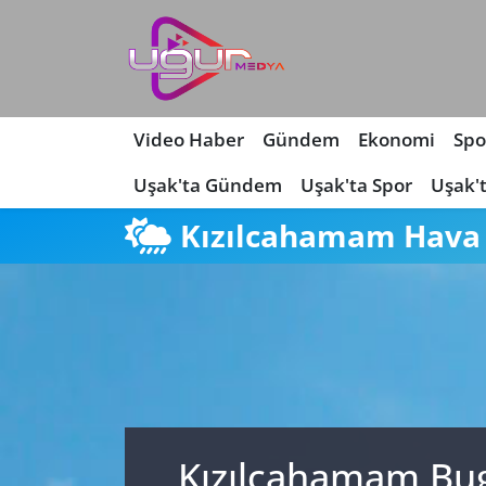
Nöbetçi Eczaneler
Hava Durumu
Video Haber
Gündem
Ekonomi
Spo
Uşak'ta Gündem
Uşak'ta Spor
Uşak'
Namaz Vakitleri
Kızılcahamam Hav
Trafik Durumu
Süper Lig Puan Durumu ve Fikstür
Tüm Manşetler
Son Dakika Haberleri
Kızılcahamam Bug
Haber Arşivi