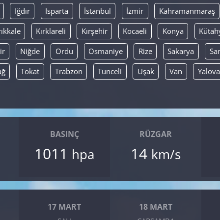
Iğdır
Isparta
İstanbul
İzmir
Kahramanmaraş
rıkkale
Kırklareli
Kırşehir
Kocaeli
Konya
Kütah
ir
Niğde
Ordu
Osmaniye
Rize
Sakarya
Sa
ağ
Tokat
Trabzon
Tunceli
Uşak
Van
Yalova
BASINÇ
RÜZGAR
1011
14
hpa
km/s
17 MART
18 MART