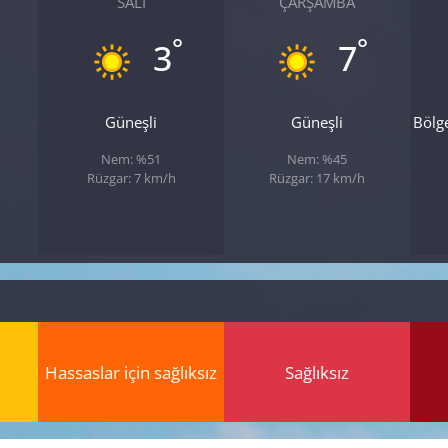
SALI
ÇARŞAMBA
°
°
3
7
Güneşli
Güneşli
Bölg
Nem: %51
Nem: %45
Rüzgar: 7 km/h
Rüzgar: 17 km/h
Hassaslar için sağlıksız
Sağlıksız