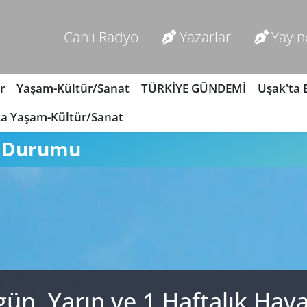
Canlı Radyo
Yazarlar
Yayın
r
Yaşam-Kültür/Sanat
TÜRKİYE GÜNDEMİ
Uşak'ta
ta Yaşam-Kültür/Sanat
a Durumu
ün, Yarın ve 1 Haftalık Ha