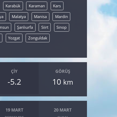
Karabük
Karaman
Kars
ya
Malatya
Manisa
Mardin
msun
Şanlıurfa
Siirt
Sinop
Yozgat
Zonguldak
ÇIY
GÖRÜŞ
-5.2
10
km
19 MART
20 MART