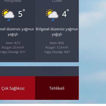
PERŞEMBE
CUMA
°
°
5
4
esel düzensiz yağmur
Bölgesel düzensiz yağmur
yağışlı
yağışlı
Nem: %72
Nem: %92
Rüzgar: 25 km/h
Rüzgar: 12 km/h
Yağış Olasılığı: %71
Yağış Olasılığı: %87
Çok Sağlıksız
Tehlikeli