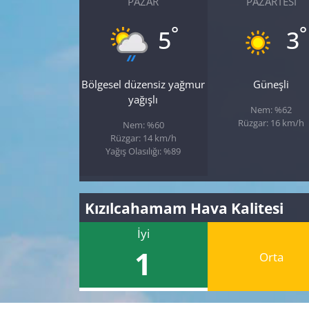
PAZAR
PAZARTESI
°
°
5
3
Bölgesel düzensiz yağmur
Güneşli
yağışlı
Nem: %62
Rüzgar: 16 km/h
Nem: %60
Rüzgar: 14 km/h
Yağış Olasılığı: %89
Kızılcahamam Hava Kalitesi
İyi
1
Orta