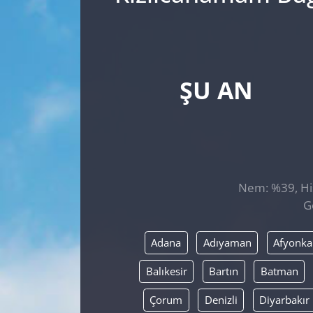
ŞU AN
Nem: %39, His
G
Adana
Adıyaman
Afyonka
Balıkesir
Bartın
Batman
Çorum
Denizli
Diyarbakır