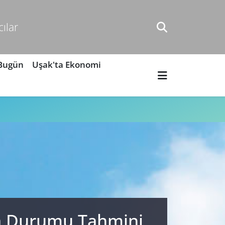
cılar
 Bugün
Uşak'ta Ekonomi
va Durumu Tahmini