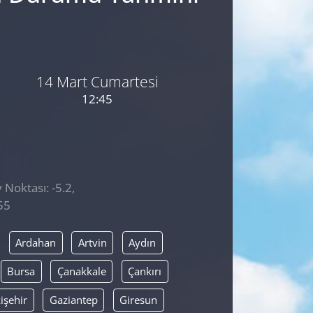
14 Mart Cumartesi
12:45
 Noktası: -5.2,
55
Ardahan
Artvin
Aydın
Bursa
Çanakkale
Çankırı
işehir
Gaziantep
Giresun