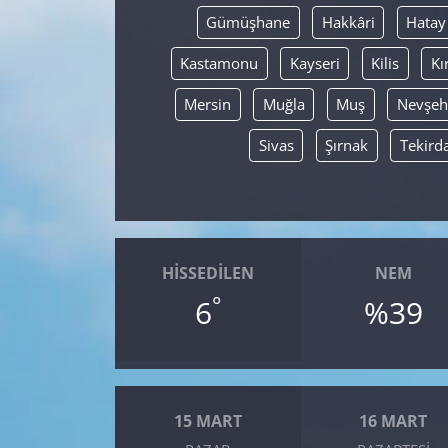
Gümüşhane
Hakkâri
Hatay
Kastamonu
Kayseri
Kilis
Kı
Mersin
Muğla
Muş
Nevşeh
Sivas
Şırnak
Tekird
HISSEDILEN
NEM
°
6
%39
15 MART
16 MART