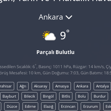
Ankara
°
9
Parçalı Bulutlu
°
sedilen Sıcaklık: 6
, Basınç: 1011 hPa, Rüzgar: 14 km/s, Çiy
örüş Mesafesi: 10 km, Gün Doğumu: 7:03, Gün Batımı: 18:
rahisar
Ağrı
Aksaray
Amasya
Ankara
Antalya
Bayburt
Bilecik
Bingöl
Bitlis
Bolu
Burdur
Düzce
Edirne
Elazığ
Erzincan
Erzurum
Esk