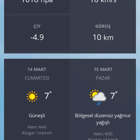
ÇIY
GÖRÜŞ
-4.9
10
km
14 MART
15 MART
CUMARTESI
PAZAR
°
°
7
7
Güneşli
Bölgesel düzensiz yağmur
yağışlı
Nem: %43
Rüzgar: 14 km/h
Nem: %55
Rüzgar: 14 km/h