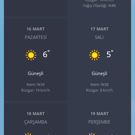
Yağış Olasılığı: %86
16 MART
17 MART
PAZARTESI
SALI
°
°
6
5
Güneşli
Güneşli
Nem: %59
Nem: %58
Rüzgar: 19 km/h
Rüzgar: 8 km/h
18 MART
19 MART
ÇARŞAMBA
PERŞEMBE