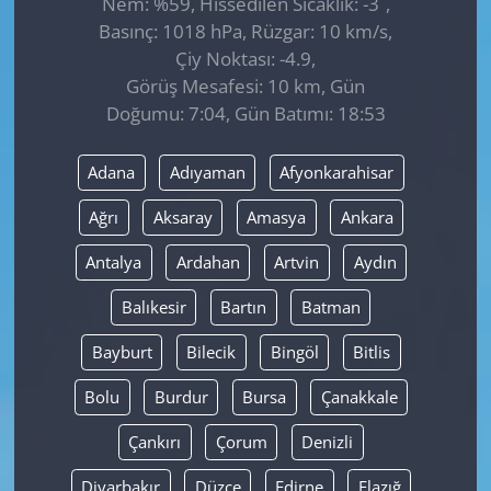
Nem: %59, Hissedilen Sıcaklık: -3
,
Basınç: 1018 hPa, Rüzgar: 10 km/s,
Çiy Noktası: -4.9,
Görüş Mesafesi: 10 km, Gün
Doğumu: 7:04, Gün Batımı: 18:53
Adana
Adıyaman
Afyonkarahisar
Ağrı
Aksaray
Amasya
Ankara
Antalya
Ardahan
Artvin
Aydın
Balıkesir
Bartın
Batman
Bayburt
Bilecik
Bingöl
Bitlis
Bolu
Burdur
Bursa
Çanakkale
Çankırı
Çorum
Denizli
Diyarbakır
Düzce
Edirne
Elazığ