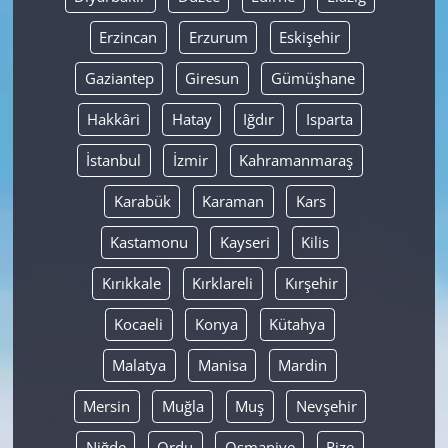
Erzincan
Erzurum
Eskişehir
Gaziantep
Giresun
Gümüşhane
Hakkâri
Hatay
Iğdır
Isparta
İstanbul
İzmir
Kahramanmaraş
Karabük
Karaman
Kars
Kastamonu
Kayseri
Kilis
Kırıkkale
Kırklareli
Kırşehir
Kocaeli
Konya
Kütahya
Malatya
Manisa
Mardin
Mersin
Muğla
Muş
Nevşehir
Niğde
Ordu
Osmaniye
Rize