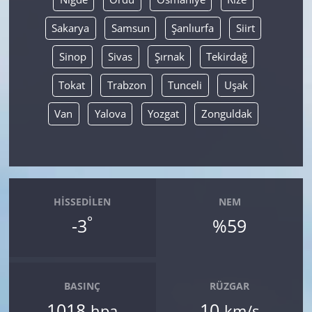
Sakarya
Samsun
Şanlıurfa
Siirt
Sinop
Sivas
Şırnak
Tekirdağ
Tokat
Trabzon
Tunceli
Uşak
Van
Yalova
Yozgat
Zonguldak
HISSEDILEN
NEM
°
-3
%59
BASINÇ
RÜZGAR
1018
10
hpa
km/s