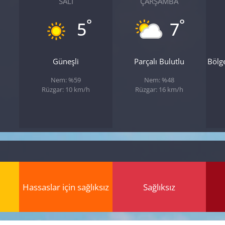
SALI
ÇARŞAMBA
°
°
5
7
Güneşli
Parçalı Bulutlu
Bölg
Nem: %59
Nem: %48
Rüzgar: 10 km/h
Rüzgar: 16 km/h
Hassaslar için sağlıksız
Sağlıksız