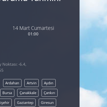
14 Mart Cumartesi
01:00
 Noktası: -6.4,
55
Ardahan
Artvin
Aydın
Bursa
Çanakkale
Çankırı
işehir
Gaziantep
Giresun