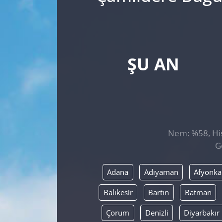
ŞU AN
Nem: %58, Hiss
G
Adana
Adıyaman
Afyonka
Balıkesir
Bartın
Batman
Çorum
Denizli
Diyarbakır