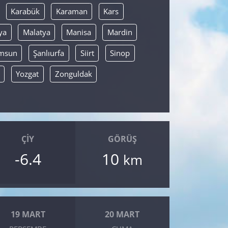
Karabük
Karaman
Kars
ya
Malatya
Manisa
Mardin
msun
Şanlıurfa
Siirt
Sinop
Yozgat
Zonguldak
ÇIY
GÖRÜŞ
-6.4
10
km
19 MART
20 MART