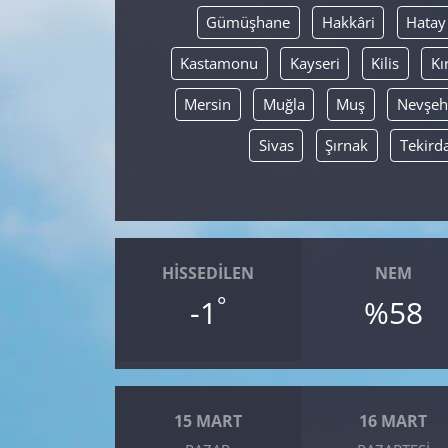
Gümüşhane
Hakkâri
Hatay
Kastamonu
Kayseri
Kilis
Kı
Mersin
Muğla
Muş
Nevşeh
Sivas
Şırnak
Tekird
HISSEDILEN
NEM
°
-1
%58
15 MART
16 MART