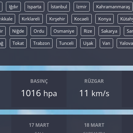
Iğdır
Isparta
İstanbul
İzmir
Kahramanmaraş
rıkkale
Kırklareli
Kırşehir
Kocaeli
Konya
Kütah
ir
Niğde
Ordu
Osmaniye
Rize
Sakarya
Sa
ağ
Tokat
Trabzon
Tunceli
Uşak
Van
Yalova
BASINÇ
RÜZGAR
1016
11
hpa
km/s
17 MART
18 MART