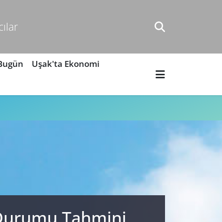
cılar
 Bugün
Uşak'ta Ekonomi
 Durumu Tahmini