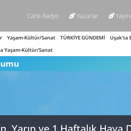
Canlı Radyo
Yazarlar
Yayın
r
Yaşam-Kültür/Sanat
TÜRKİYE GÜNDEMİ
Uşak'ta
ta Yaşam-Kültür/Sanat
rumu
n, Yarın ve 1 Haftalık Hava