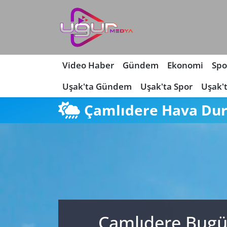
Nöbetçi Eczaneler
Hava Durumu
Video Haber
Gündem
Ekonomi
Spo
Uşak'ta Gündem
Uşak'ta Spor
Uşak'
Namaz Vakitleri
Çamlıdere Hava Du
Trafik Durumu
Süper Lig Puan Durumu ve Fikstür
Tüm Manşetler
Son Dakika Haberleri
Çamlıdere Bugü
Haber Arşivi