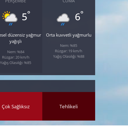
PERŞEMBE
CUMA
°
°
5
6
esel düzensiz yağmur
Orta kuvvetli yağmurlu
yağışlı
Nem: %85
Rüzgar: 19 km/h
Nem: %84
Yağış Olasılığı: %88
Rüzgar: 20 km/h
Yağış Olasılığı: %85
Çok Sağlıksız
Tehlikeli