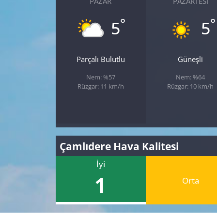
PAZAR
PAZARTESI
°
°
5
5
Parçalı Bulutlu
Güneşli
Nem: %57
Nem: %64
Rüzgar: 11 km/h
Rüzgar: 10 km/h
Çamlıdere Hava Kalitesi
İyi
1
Orta