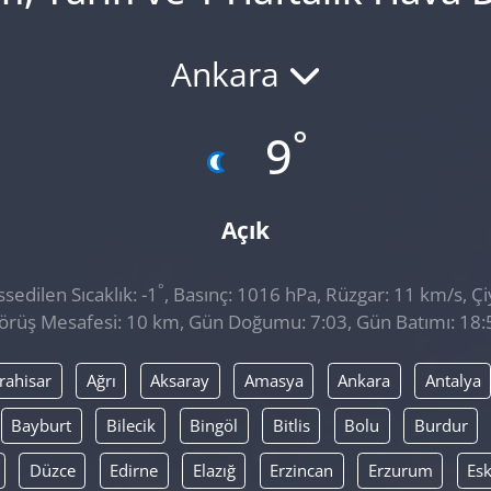
Ankara
°
9
Açık
°
edilen Sıcaklık: -1
, Basınç: 1016 hPa, Rüzgar: 11 km/s, Çiy
örüş Mesafesi: 10 km, Gün Doğumu: 7:03, Gün Batımı: 18:
rahisar
Ağrı
Aksaray
Amasya
Ankara
Antalya
Bayburt
Bilecik
Bingöl
Bitlis
Bolu
Burdur
Düzce
Edirne
Elazığ
Erzincan
Erzurum
Esk