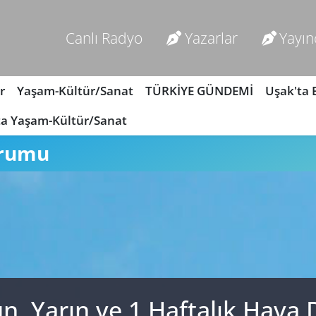
Canlı Radyo
Yazarlar
Yayın
r
Yaşam-Kültür/Sanat
TÜRKİYE GÜNDEMİ
Uşak'ta
ta Yaşam-Kültür/Sanat
urumu
n, Yarın ve 1 Haftalık Hav