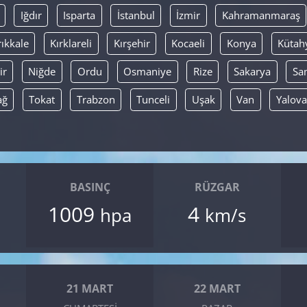
Iğdır
Isparta
İstanbul
İzmir
Kahramanmaraş
rıkkale
Kırklareli
Kırşehir
Kocaeli
Konya
Kütah
ir
Niğde
Ordu
Osmaniye
Rize
Sakarya
Sa
ağ
Tokat
Trabzon
Tunceli
Uşak
Van
Yalova
BASINÇ
RÜZGAR
1009
4
hpa
km/s
21 MART
22 MART