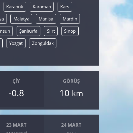
Karabük
Karaman
Kars
ya
Malatya
Manisa
Mardin
msun
Şanlıurfa
Siirt
Sinop
Yozgat
Zonguldak
ÇIY
GÖRÜŞ
-0.8
10
km
23 MART
24 MART