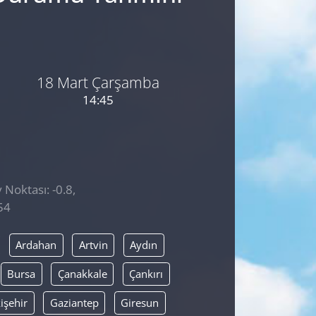
18 Mart Çarşamba
14:45
 Noktası: -0.8,
54
Ardahan
Artvin
Aydın
Bursa
Çanakkale
Çankırı
işehir
Gaziantep
Giresun