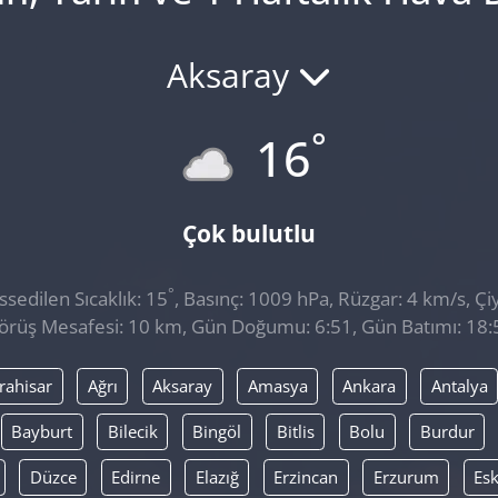
Aksaray
°
16
Çok bulutlu
°
sedilen Sıcaklık: 15
, Basınç: 1009 hPa, Rüzgar: 4 km/s, Çiy
örüş Mesafesi: 10 km, Gün Doğumu: 6:51, Gün Batımı: 18:
rahisar
Ağrı
Aksaray
Amasya
Ankara
Antalya
Bayburt
Bilecik
Bingöl
Bitlis
Bolu
Burdur
Düzce
Edirne
Elazığ
Erzincan
Erzurum
Esk