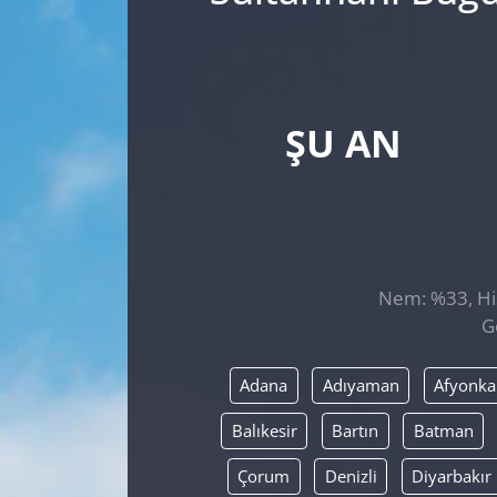
ŞU AN
Nem: %33, His
G
Adana
Adıyaman
Afyonka
Balıkesir
Bartın
Batman
Çorum
Denizli
Diyarbakır