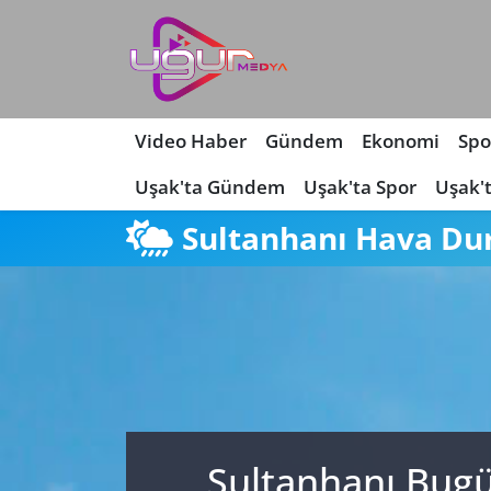
Nöbetçi Eczaneler
Hava Durumu
Video Haber
Gündem
Ekonomi
Spo
Uşak'ta Gündem
Uşak'ta Spor
Uşak'
Namaz Vakitleri
Sultanhanı Hava D
Trafik Durumu
Süper Lig Puan Durumu ve Fikstür
Tüm Manşetler
Son Dakika Haberleri
Sultanhanı Bugü
Haber Arşivi