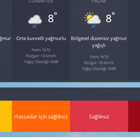
CUMARTESI
PAZAR
°
°
8
8
ağmur
Orta kuvvetli yağmurlu
Bölgesel düzensiz yağmur
yağışlı
Nem: %76
Rüzgar: 13 km/h
Nem: %76
Yağış Olasılığı: %88
Rüzgar: 20 km/h
Yağış Olasılığı: %88
Hassaslar için sağlıksız
Sağlıksız