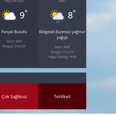
PAZARTESI
SALI
°
°
9
8
Parçalı Bulutlu
Bölgesel düzensiz yağmur
yağışlı
Nem: %65
Rüzgar: 9 km/h
Nem: %86
Rüzgar: 9 km/h
Yağış Olasılığı: %89
Çok Sağlıksız
Tehlikeli