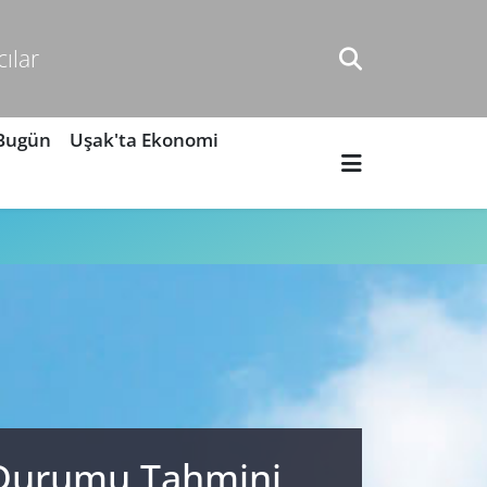
cılar
 Bugün
Uşak'ta Ekonomi
a Durumu Tahmini