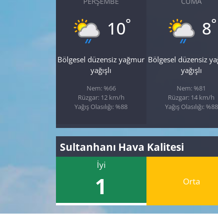
PERŞEMBE
CUMA
°
°
10
8
Bölgesel düzensiz yağmur
Bölgesel düzensiz y
yağışlı
yağışlı
Nem: %66
Nem: %81
Rüzgar: 12 km/h
Rüzgar: 14 km/h
Yağış Olasılığı: %88
Yağış Olasılığı: %88
Sultanhanı Hava Kalitesi
İyi
1
Orta