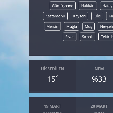
Gümüşhane
Hakkâri
Hatay
Kastamonu
Kayseri
Kilis
Kı
Mersin
Muğla
Muş
Nevşeh
Sivas
Şırnak
Tekird
HISSEDILEN
NEM
°
15
%33
19 MART
20 MART