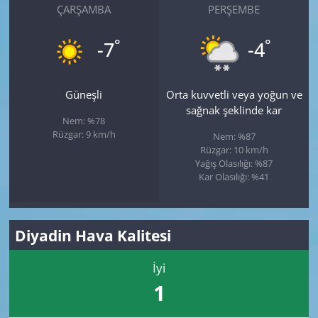
ÇARŞAMBA
PERŞEMBE
°
°
-7
-4
Güneşli
Orta kuvvetli veya yoğun ve
sağnak şeklinde kar
Nem: %78
Rüzgar: 9 km/h
Nem: %87
Rüzgar: 10 km/h
Yağış Olasılığı: %87
Kar Olasılığı: %41
Diyadin Hava Kalitesi
İyi
1