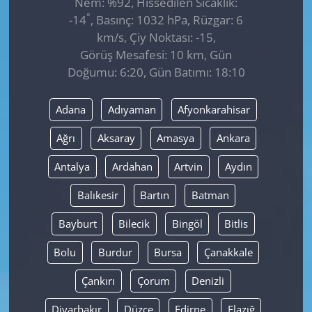
Nem: %92, Hissedilen Sıcaklık:
°
-14
, Basınç: 1032 hPa, Rüzgar: 6
km/s, Çiy Noktası: -15,
Görüş Mesafesi: 10 km, Gün
Doğumu: 6:20, Gün Batımı: 18:10
Adana
Adıyaman
Afyonkarahisar
Ağrı
Aksaray
Amasya
Ankara
Antalya
Ardahan
Artvin
Aydın
Balıkesir
Bartın
Batman
Bayburt
Bilecik
Bingöl
Bitlis
Bolu
Burdur
Bursa
Çanakkale
Çankırı
Çorum
Denizli
Diyarbakır
Düzce
Edirne
Elazığ