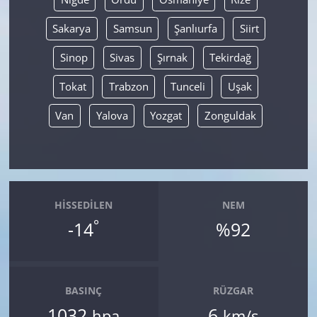
Sakarya
Samsun
Şanlıurfa
Siirt
Sinop
Sivas
Şırnak
Tekirdağ
Tokat
Trabzon
Tunceli
Uşak
Van
Yalova
Yozgat
Zonguldak
HISSEDILEN
NEM
°
-14
%92
BASINÇ
RÜZGAR
1032
6
hpa
km/s