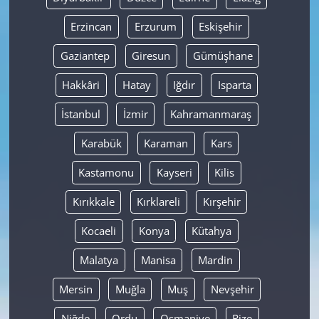
Erzincan
Erzurum
Eskişehir
Gaziantep
Giresun
Gümüşhane
Hakkâri
Hatay
Iğdır
Isparta
İstanbul
İzmir
Kahramanmaraş
Karabük
Karaman
Kars
Kastamonu
Kayseri
Kilis
Kırıkkale
Kırklareli
Kırşehir
Kocaeli
Konya
Kütahya
Malatya
Manisa
Mardin
Mersin
Muğla
Muş
Nevşehir
Niğde
Ordu
Osmaniye
Rize