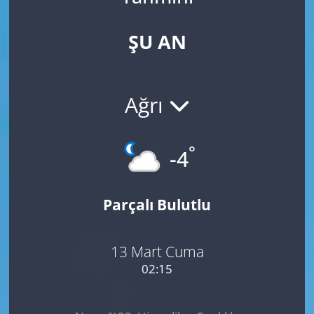
ŞU AN
Ağrı
°
-4
Parçalı Bulutlu
13 Mart Cuma
02:15