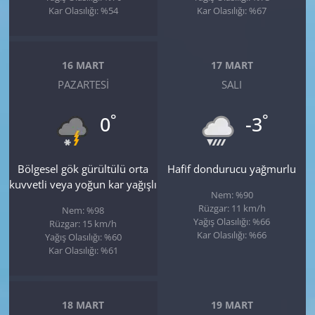
Kar Olasılığı: %54
Kar Olasılığı: %67
16 MART
17 MART
PAZARTESI
SALI
°
°
0
-3
Bölgesel gök gürültülü orta
Hafif dondurucu yağmurlu
kuvvetli veya yoğun kar yağışlı
Nem: %90
Rüzgar: 11 km/h
Nem: %98
Yağış Olasılığı: %66
Rüzgar: 15 km/h
Kar Olasılığı: %66
Yağış Olasılığı: %60
Kar Olasılığı: %61
18 MART
19 MART