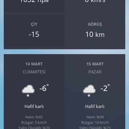
ÇIY
GÖRÜŞ
-15
10
km
14 MART
15 MART
CUMARTESI
PAZAR
°
°
-6
-2
Hafif karlı
Hafif karlı
Nem: %92
Nem: %99
Rüzgar: 5 km/h
Rüzgar: 10 km/h
Yağış Olasılığı: %70
Yağış Olasılığı: %73