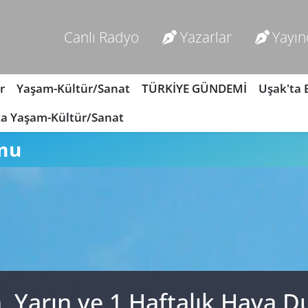
Canlı Radyo
Yazarlar
Yayın
r
Yaşam-Kültür/Sanat
TÜRKİYE GÜNDEMİ
Uşak'ta
ta Yaşam-Kültür/Sanat
mu
, Yarın ve 1 Haftalık Hava