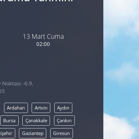
13 Mart Cuma
02:00
 Noktası: -6.9,
03
Ardahan
Artvin
Aydın
Bursa
Çanakkale
Çankırı
işehir
Gaziantep
Giresun