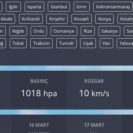
Iğdır
Isparta
İstanbul
İzmir
Kahramanmaraş
rıkkale
Kırklareli
Kırşehir
Kocaeli
Konya
Kütah
ir
Niğde
Ordu
Osmaniye
Rize
Sakarya
Sa
ağ
Tokat
Trabzon
Tunceli
Uşak
Van
Yalova
BASINÇ
RÜZGAR
1018
10
hpa
km/s
16 MART
17 MART