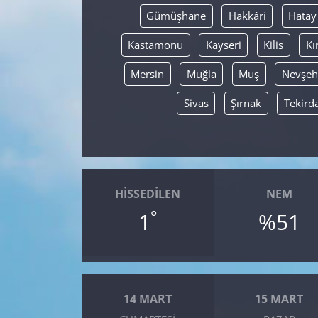
Gümüşhane
Hakkâri
Hatay
Kastamonu
Kayseri
Kilis
Kı
Mersin
Muğla
Muş
Nevşeh
Sivas
Şırnak
Tekird
HISSEDILEN
NEM
°
1
%51
14 MART
15 MART