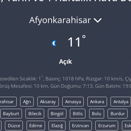
Afyonkarahisar
°
11
Açık
°
sedilen Sıcaklık: 1
, Basınç: 1018 hPa, Rüzgar: 10 km/s, Çiy
örüş Mesafesi: 10 km, Gün Doğumu: 7:13, Gün Batımı: 19:
rahisar
Ağrı
Aksaray
Amasya
Ankara
Antalya
Bayburt
Bilecik
Bingöl
Bitlis
Bolu
Burdur
Düzce
Edirne
Elazığ
Erzincan
Erzurum
Esk