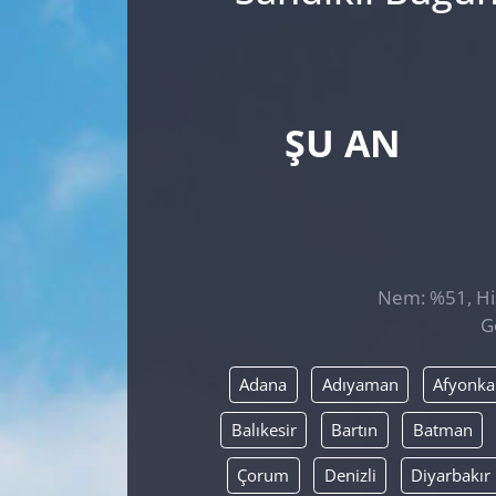
ŞU AN
Nem: %51, His
G
Adana
Adıyaman
Afyonka
Balıkesir
Bartın
Batman
Çorum
Denizli
Diyarbakır