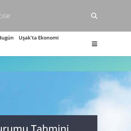
cılar
 Bugün
Uşak'ta Ekonomi
 Durumu Tahmini