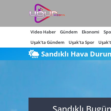
Nöbetçi Eczaneler
Hava Durumu
Video Haber
Gündem
Ekonomi
Spo
Uşak'ta Gündem
Uşak'ta Spor
Uşak'
Namaz Vakitleri
Sandıklı Hava Duru
Trafik Durumu
Süper Lig Puan Durumu ve Fikstür
Tüm Manşetler
Son Dakika Haberleri
Sandıklı Bugün
Haber Arşivi