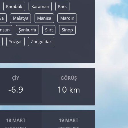
Karabük
Karaman
Kars
ya
Malatya
Manisa
Mardin
msun
Şanlıurfa
Siirt
Sinop
Yozgat
Zonguldak
ÇIY
GÖRÜŞ
-6.9
10
km
18 MART
19 MART