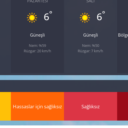
PAZARTESI
SALI
°
°
6
6
Güneşli
Güneşli
Bölg
Nem: %59
Nem: %50
Rüzgar: 20 km/h
Rüzgar: 7 km/h
Hassaslar için sağlıksız
Sağlıksız