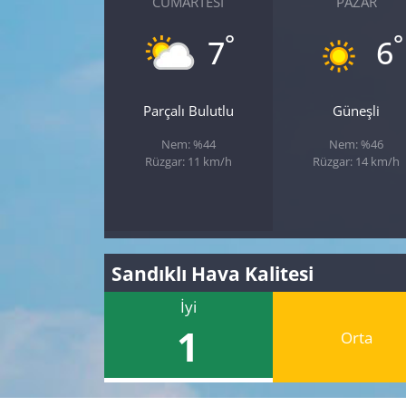
CUMARTESI
PAZAR
°
°
7
6
Parçalı Bulutlu
Güneşli
Nem: %44
Nem: %46
Rüzgar: 11 km/h
Rüzgar: 14 km/h
Sandıklı Hava Kalitesi
İyi
1
Orta