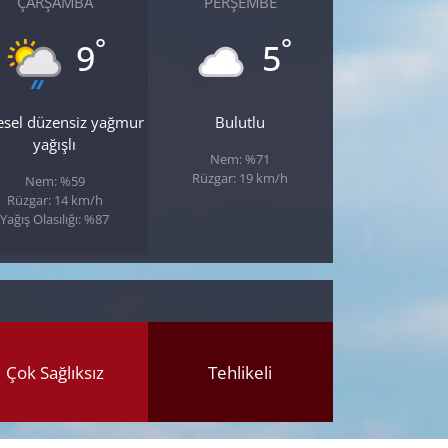
ÇARŞAMBA
PERŞEMBE
°
°
9
5
esel düzensiz yağmur
Bulutlu
yağışlı
Nem: %71
Rüzgar: 19 km/h
Nem: %59
Rüzgar: 14 km/h
Yağış Olasılığı: %87
Çok Sağlıksız
Tehlikeli