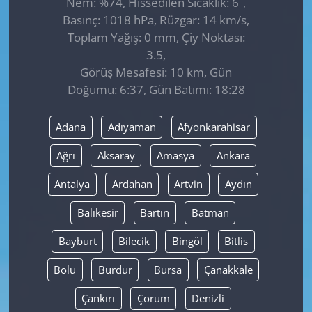
Nem: %74, Hissedilen Sıcaklık: 6
,
Basınç: 1018 hPa, Rüzgar: 14 km/s,
Toplam Yağış: 0 mm, Çiy Noktası:
3.5,
Görüş Mesafesi: 10 km, Gün
Doğumu: 6:37, Gün Batımı: 18:28
Adana
Adıyaman
Afyonkarahisar
Ağrı
Aksaray
Amasya
Ankara
Antalya
Ardahan
Artvin
Aydın
Balıkesir
Bartın
Batman
Bayburt
Bilecik
Bingöl
Bitlis
Bolu
Burdur
Bursa
Çanakkale
Çankırı
Çorum
Denizli