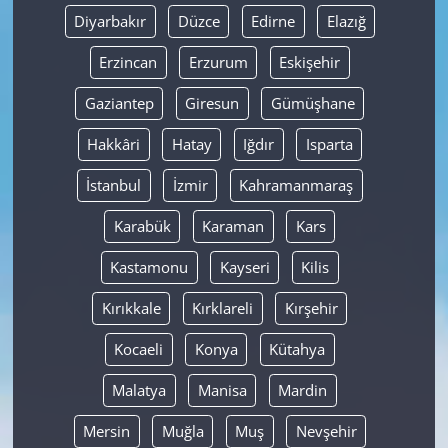
Diyarbakır
Düzce
Edirne
Elazığ
Erzincan
Erzurum
Eskişehir
Gaziantep
Giresun
Gümüşhane
Hakkâri
Hatay
Iğdır
Isparta
İstanbul
İzmir
Kahramanmaraş
Karabük
Karaman
Kars
Kastamonu
Kayseri
Kilis
Kırıkkale
Kırklareli
Kırşehir
Kocaeli
Konya
Kütahya
Malatya
Manisa
Mardin
Mersin
Muğla
Muş
Nevşehir