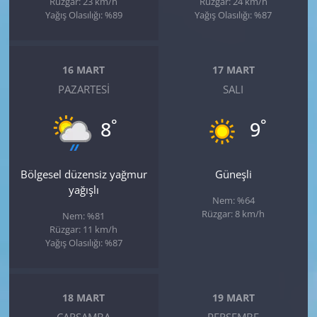
Rüzgar: 23 km/h
Rüzgar: 24 km/h
Yağış Olasılığı: %89
Yağış Olasılığı: %87
16 MART
17 MART
PAZARTESI
SALI
°
°
8
9
Bölgesel düzensiz yağmur
Güneşli
yağışlı
Nem: %64
Rüzgar: 8 km/h
Nem: %81
Rüzgar: 11 km/h
Yağış Olasılığı: %87
18 MART
19 MART