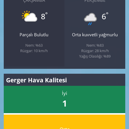
ÇARŞAMBA
PERŞEMBE
°
°
8
6
Parçalı Bulutlu
Orta kuvvetli yağmurlu
Nem: %63
Nem: %83
Rüzgar: 10 km/h
Rüzgar: 28 km/h
Yağış Olasılığı: %89
Gerger Hava Kalitesi
İyi
1