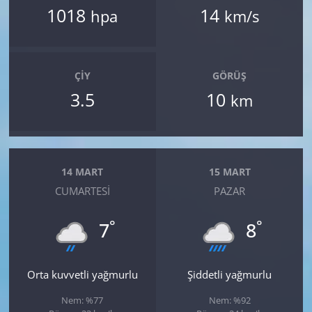
1018
14
hpa
km/s
ÇIY
GÖRÜŞ
3.5
10
km
14 MART
15 MART
CUMARTESI
PAZAR
°
°
7
8
Orta kuvvetli yağmurlu
Şiddetli yağmurlu
Nem: %77
Nem: %92