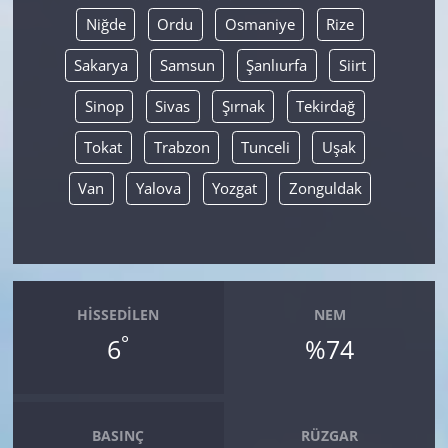
Niğde
Ordu
Osmaniye
Rize
Sakarya
Samsun
Şanlıurfa
Siirt
Sinop
Sivas
Şırnak
Tekirdağ
Tokat
Trabzon
Tunceli
Uşak
Van
Yalova
Yozgat
Zonguldak
HISSEDILEN
NEM
°
6
%74
BASINÇ
RÜZGAR