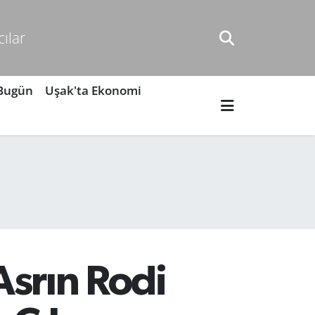
cılar
 Bugün
Uşak'ta Ekonomi
Asrın Rodi