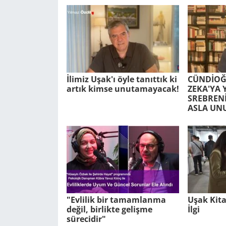
İlimiz Uşak'ı öyle tanıttık ki
CÜNDİOĞ
artık kimse unutamayacak!
ZEKA'YA 
SREBRENİ
ASLA UN
"Evlilik bir tamamlanma
Uşak Kit
değil, birlikte gelişme
İlgi
sürecidir"