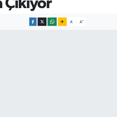
a Çıkıyor
-
+
A
A