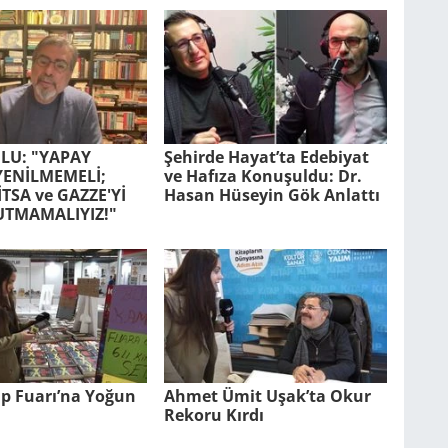
LU: "YAPAY
Şehirde Hayat’ta Edebiyat
YENİLMEMELİ;
ve Hafıza Konuşuldu: Dr.
TSA ve GAZZE'Yİ
Hasan Hüseyin Gök Anlattı
UTMAMALIYIZ!"
ap Fuarı’na Yoğun
Ahmet Ümit Uşak’ta Okur
Rekoru Kırdı