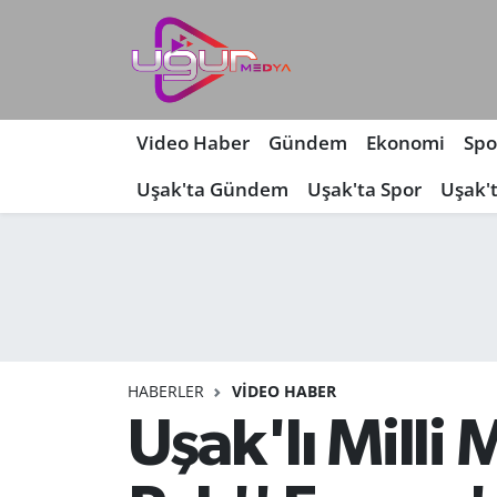
Nöbetçi Eczaneler
Hava Durumu
Video Haber
Gündem
Ekonomi
Spo
Uşak'ta Gündem
Uşak'ta Spor
Uşak'
Namaz Vakitleri
Trafik Durumu
Süper Lig Puan Durumu ve Fikstür
Tüm Manşetler
HABERLER
VIDEO HABER
Son Dakika Haberleri
Uşak'lı Milli 
Haber Arşivi