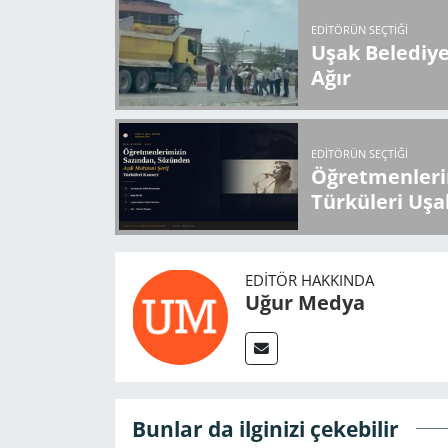
EDITÖRÜN SEÇTIĞI
Uşak Belediy
Ağır
EDITÖRÜN SEÇTIĞI
Öğretmenlerin
Türküleri Uşa
EDITÖR HAKKINDA
Uğur Medya
Bunlar da ilginizi çekebilir