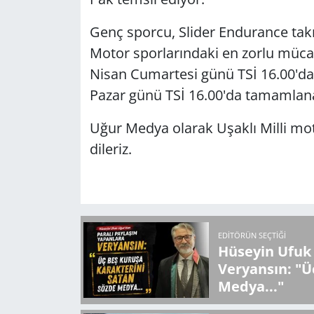
Genç sporcu, Slider Endurance takı
Motor sporlarındaki en zorlu mücad
Nisan Cumartesi günü TSİ 16.00'da 
Pazar günü TSİ 16.00'da tamamlan
Uğur Medya olarak Uşaklı Milli mot
dileriz.
EDITÖRÜN SEÇTIĞI
Hüseyin Ufuk 
Veryansın: "Ü
Medya..."