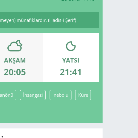
eyen) münafıklardır. (Hadis-i Şerif)
AKŞAM
YATSI
20:05
21:41
anönü
İhsangazi
İnebolu
Küre