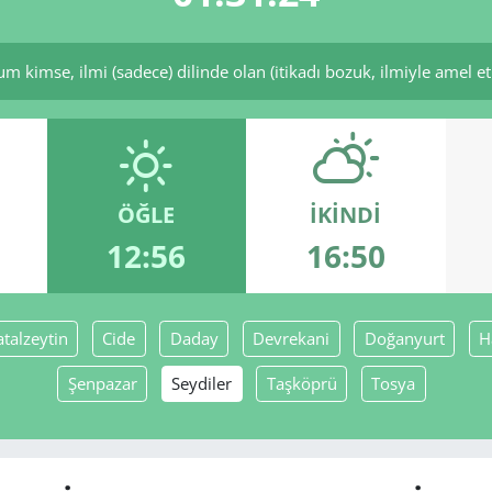
imse, ilmi (sadece) dilinde olan (itikadı bozuk, ilmiyle amel etm
ÖĞLE
İKINDI
12:56
16:50
atalzeytin
Cide
Daday
Devrekani
Doğanyurt
H
Şenpazar
Seydiler
Taşköprü
Tosya