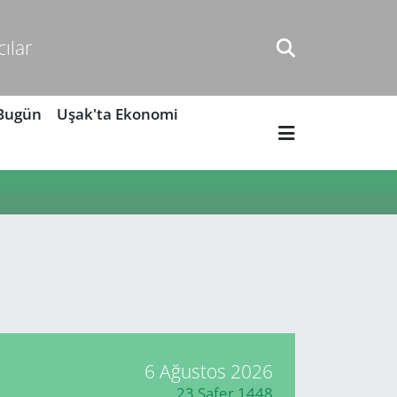
cılar
 Bugün
Uşak'ta Ekonomi
6 Ağustos 2026
23 Safer 1448