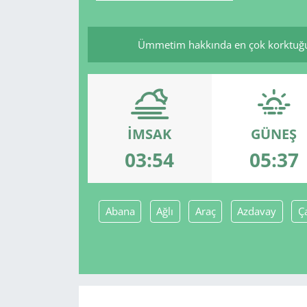
Ümmetim hakkında en çok korktuğum k
İMSAK
GÜNEŞ
03:54
05:37
Abana
Ağlı
Araç
Azdavay
Ç