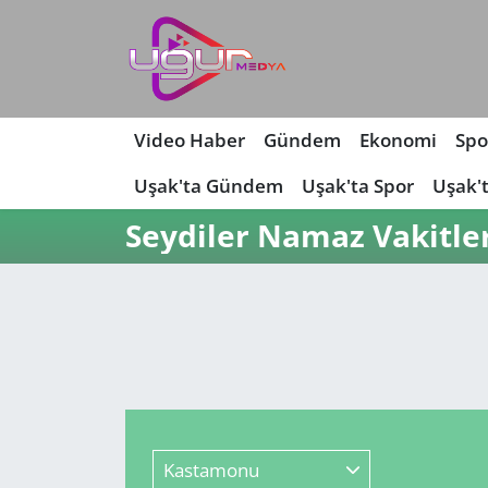
Nöbetçi Eczaneler
Hava Durumu
Video Haber
Gündem
Ekonomi
Spo
Uşak'ta Gündem
Uşak'ta Spor
Uşak'
Namaz Vakitleri
Seydiler Namaz Vakitle
Trafik Durumu
Süper Lig Puan Durumu ve Fikstür
Tüm Manşetler
Son Dakika Haberleri
Kastamonu
Haber Arşivi