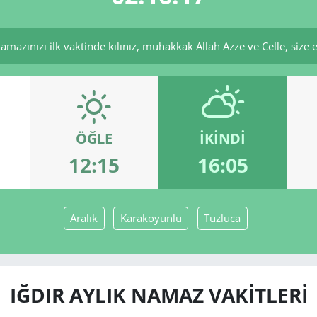
mazınızı ilk vaktinde kılınız, muhakkak Allah Azze ve Celle, size ecr
ÖĞLE
İKINDI
12:15
16:05
Aralık
Karakoyunlu
Tuzluca
IĞDIR AYLIK NAMAZ VAKITLERI