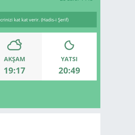
inizi kat kat verir. (Hadis-i Şerif)
AKŞAM
YATSI
19:17
20:49