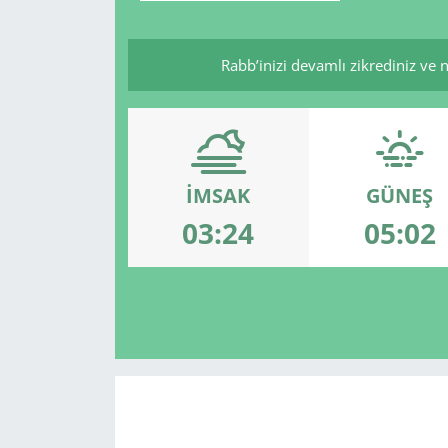
Rabb’inizi devamlı zikrediniz ve na
İMSAK
GÜNEŞ
03:24
05:02