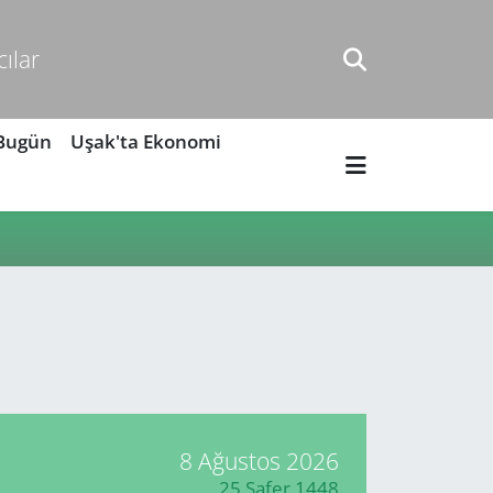
cılar
 Bugün
Uşak'ta Ekonomi
8 Ağustos 2026
25 Safer 1448