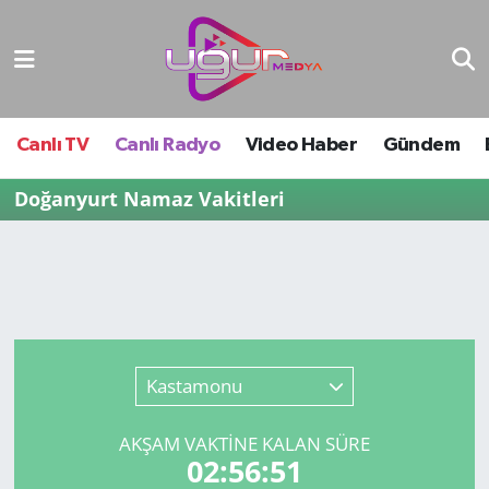
Nöbetçi Eczaneler
Hava Durumu
Canlı TV
Canlı Radyo
Video Haber
Gündem
Namaz Vakitleri
Doğanyurt Namaz Vakitleri
Trafik Durumu
Süper Lig Puan Durumu ve Fikstür
Tüm Manşetler
Kastamonu
Son Dakika Haberleri
AKŞAM VAKTİNE KALAN SÜRE
02:56:51
Haber Arşivi