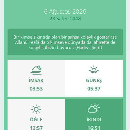
6 Ağustos 2026
23 Safer 1448
Bir kimse sıkıntıda olan bir şahsa kolaylık gösterirse
Allâhü Teâlâ da o kimseye dünyada da, âhirette de
kolaylık ihsân buyurur. (Hadis-i Şerif)
İMSAK
GÜNEŞ
03:53
05:37
ÖĞLE
İKINDI
12:57
16:51