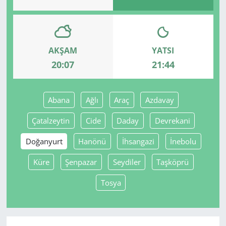
AKŞAM
YATSI
20:07
21:44
Abana
Ağlı
Araç
Azdavay
Çatalzeytin
Cide
Daday
Devrekani
Doğanyurt
Hanönü
İhsangazi
İnebolu
Küre
Şenpazar
Seydiler
Taşköprü
Tosya