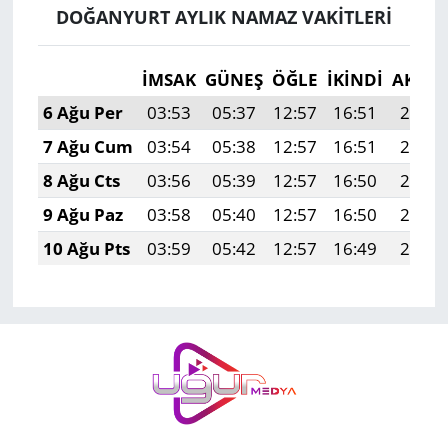
DOĞANYURT AYLIK NAMAZ VAKITLERI
İMSAK
GÜNEŞ
ÖĞLE
İKINDI
AKŞA
6 Ağu Per
03:53
05:37
12:57
16:51
20:07
7 Ağu Cum
03:54
05:38
12:57
16:51
20:06
8 Ağu Cts
03:56
05:39
12:57
16:50
20:04
9 Ağu Paz
03:58
05:40
12:57
16:50
20:03
10 Ağu Pts
03:59
05:42
12:57
16:49
20:02