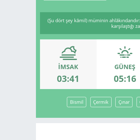
(Şu dört şey kâmil) müminin ahlâkındandır:
karşılaştığı 
İMSAK
GÜNEŞ
03:41
05:16
Bismil
Çermik
Çınar