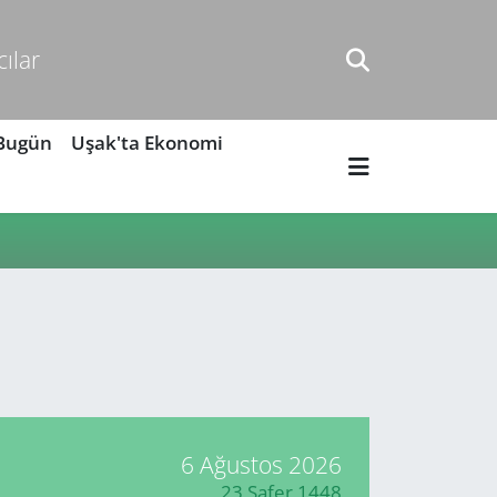
cılar
 Bugün
Uşak'ta Ekonomi
6 Ağustos 2026
23 Safer 1448