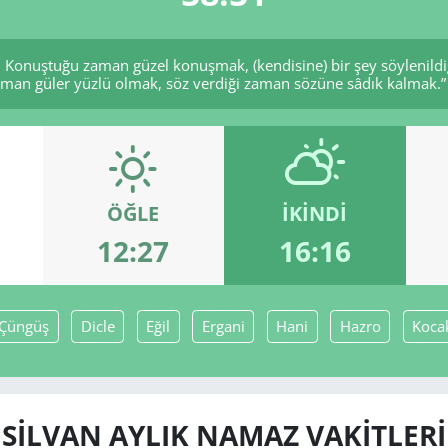
 Konuştuğu zaman güzel konuşmak, (kendisine) bir şey söylenildi
zaman güler yüzlü olmak, söz verdiği zaman sözüne sâdık kalmak.” (
ÖĞLE
İKINDI
12:27
16:16
Çüngüş
Dicle
Eğil
Ergani
Hani
Hazro
Koca
SILVAN AYLIK NAMAZ VAKITLERI