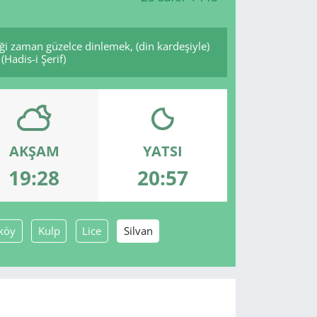
ği zaman güzelce dinlemek, (din kardeşiyle)
Hadis-i Şerif)
AKŞAM
YATSI
19:28
20:57
köy
Kulp
Lice
Silvan