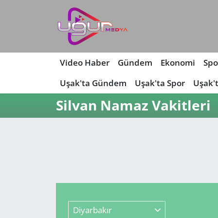
Nöbetçi Eczaneler
Hava Durumu
Video Haber
Gündem
Ekonomi
Spo
Uşak'ta Gündem
Uşak'ta Spor
Uşak'
Namaz Vakitleri
Silvan Namaz Vakitleri
Trafik Durumu
Süper Lig Puan Durumu ve Fikstür
Tüm Manşetler
Son Dakika Haberleri
Diyarbakır
Haber Arşivi