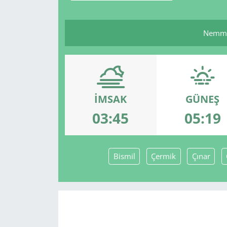
Nemmâm
İMSAK
GÜNEŞ
03:45
05:19
Bismil
Çermik
Çınar