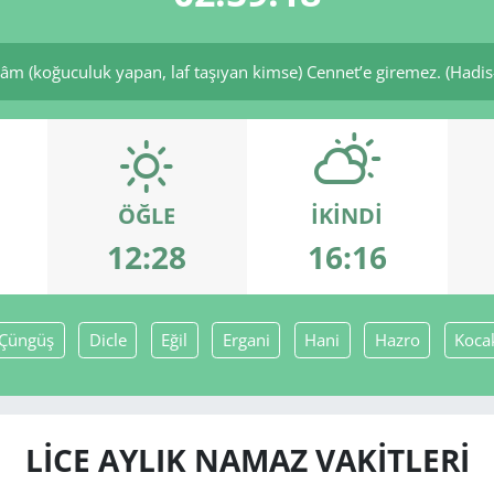
 (koğuculuk yapan, laf taşıyan kimse) Cennet’e giremez. (Hadis-i
ÖĞLE
İKINDI
12:28
16:16
Çüngüş
Dicle
Eğil
Ergani
Hani
Hazro
Koca
LICE AYLIK NAMAZ VAKITLERI