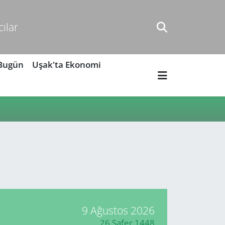
cılar
 Bugün
Uşak'ta Ekonomi
9 Ağustos 2026
26 Safer 1448