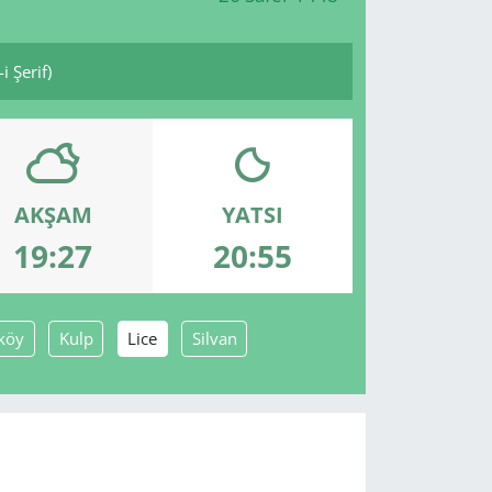
 Şerif)
AKŞAM
YATSI
19:27
20:55
köy
Kulp
Lice
Silvan