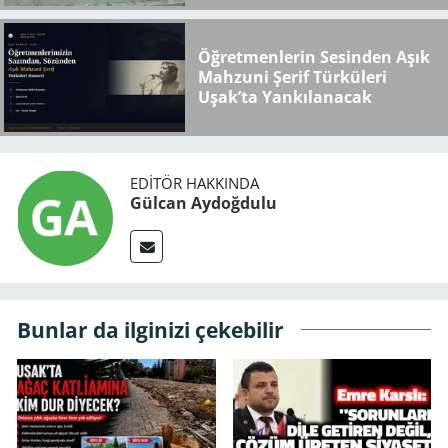
Öğretmenlerin Sesinden Aşık
Mahzuni Şerif Türküleri
Uşak’ta Yankılanacak
EDITÖR HAKKINDA
Gülcan Aydoğdulu
Bunlar da ilginizi çekebilir