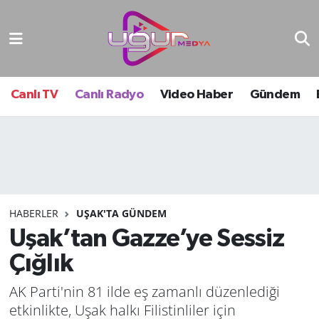
Nöbetçi Eczaneler
Hava Durumu
Canlı TV
Canlı Radyo
Video Haber
Gündem
Namaz Vakitleri
Trafik Durumu
Süper Lig Puan Durumu ve Fikstür
HABERLER
UŞAK'TA GÜNDEM
Uşak’tan Gazze’ye Sessiz
Tüm Manşetler
Çığlık
Son Dakika Haberleri
AK Parti'nin 81 ilde eş zamanlı düzenlediği
Haber Arşivi
etkinlikte, Uşak halkı Filistinliler için