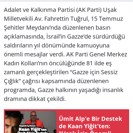
Adalet ve Kalkınma Partisi (AK Parti) Uşak
Milletvekili Av. Fahrettin Tuğrul, 15 Temmuz
Şehitler Meydanı’nda düzenlenen basın
açıklamasında, İsrail’in Gazze’de sürdürdüğü
saldırıların yıl dönümünde kamuoyuna
önemli mesajlar verdi. AK Parti Genel Merkez
Kadın Kolları’nın öncülüğünde 81 ilde eş
zamanlı gerçekleştirilen “Gazze için Sessiz
Çığlık” çağrısı kapsamında düzenlenen
programda, Gazze halkının yaşadığı insanlık
dramına dikkat çekildi.
Ümit Alp'e Bir Destek
de Kaan Yiğit'ten: