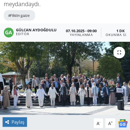
meydandaydı.
#Filistin gazze
GÜLCAN AYDOĞDULU
07.10.2025 - 09:00
1 DK
EDITÖR
YAYINLANMA
OKUNMA SÜR
Paylaş
-
+
A
A