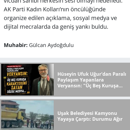
vicdan sahibi herkesin sesi olmayı hedefledi.
AK Parti Kadın Kolları’nın öncülüğünde
organize edilen açıklama, sosyal medya ve
dijital mecralarda da geniş yankı buldu.
Muhabir:
Gülcan Aydoğdulu
Hüseyin Ufuk Uğur'dan Paralı
Paylaşım Yapanlara
Veryansın: "Üç Beş Kuruşa
Karakterini Satan Sözde
Medya..."
Uşak Belediyesi Kamyonu
Yayaya Çarptı: Durumu Ağır