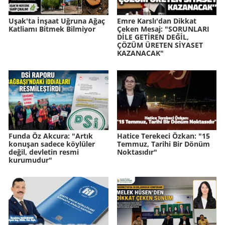
Uşak'ta İnşaat Uğruna Ağaç
Emre Karslı'dan Dikkat
Katliamı Bitmek Bilmiyor
Çeken Mesaj: "SORUNLARI
DİLE GETİREN DEĞİL,
ÇÖZÜM ÜRETEN SİYASET
KAZANACAK"
Funda Öz Akcura: "Artık
Hatice Terekeci Özkan: "15
konuşan sadece köylüler
Temmuz, Tarihi Bir Dönüm
değil, devletin resmi
Noktasıdır"
kurumudur"