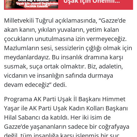
"Uşak İçin Önemli
Değişimlere Öncülük
Edebilir"
Milletvekili Tuğrul açıklamasında, “Gazze’de
akan kanın, yıkılan yuvaların, yetim kalan
çocukların unutulmasına izin vermeyeceğiz.
Mazlumların sesi, sessizlerin çığlığı olmak için
meydanlardayız. Bu insanlık dramına karşı
susmak, suça ortak olmaktır. Biz, adaletin,
vicdanın ve insanlığın safında durmaya
devam edeceğiz” dedi.
Programa AK Parti Uşak İl Başkanı Himmet
Yaşar ile AK Parti Uşak Kadın Kolları Başkanı
Hilal Sabancı da katıldı. Her iki isim de
Gazze’de yaşananların sadece bir coğrafyaya
değil, tüm insanlığa karşı işlenmiş bir suç