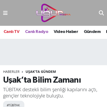
Nöbetçi Eczaneler
Hava Durumu
Canlı TV
Canlı Radyo
Video Haber
Gündem
Namaz Vakitleri
Trafik Durumu
Süper Lig Puan Durumu ve Fikstür
HABERLER
UŞAK'TA GÜNDEM
Uşak’ta Bilim Zamanı
Tüm Manşetler
TÜBİTAK destekli bilim şenliği kapılarını açtı,
Son Dakika Haberleri
gençler teknolojiyle buluştu.
Haber Arşivi
#TÜBİTAK