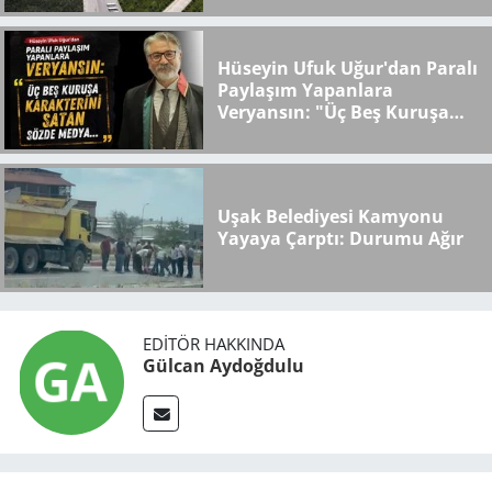
Hüseyin Ufuk Uğur'dan Paralı
Paylaşım Yapanlara
Veryansın: "Üç Beş Kuruşa
Karakterini Satan Sözde
Medya..."
Uşak Belediyesi Kamyonu
Yayaya Çarptı: Durumu Ağır
EDITÖR HAKKINDA
Gülcan Aydoğdulu