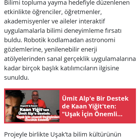
Bilimi topluma yayma hedefiyle düzenlenen
etkinlikte öğrenciler, öğretmenler,
akademisyenler ve aileler interaktif
uygulamalarla bilimi deneyimleme fırsatı
buldu. Robotik kodlamadan astronomi
gözlemlerine, yenilenebilir enerji
atölyelerinden sanal gerçeklik uygulamalarına
kadar birçok başlık katılımcıların ilgisine
sunuldu.
Ümit Alp'e Bir Destek
de Kaan Yiğit'ten:
"Uşak İçin Önemli
Değişimlere Öncülük
Edebilir"
Projeyle birlikte Uşak’ta bilim kültürünün