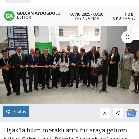
GÜLCAN AYDOĞDULU
07.10.2025 - 08:30
1 DK
EDITÖR
YAYINLANMA
OKUNMA SÜR
Paylaş
-
+
A
A
Uşak’ta bilim meraklılarını bir araya getiren