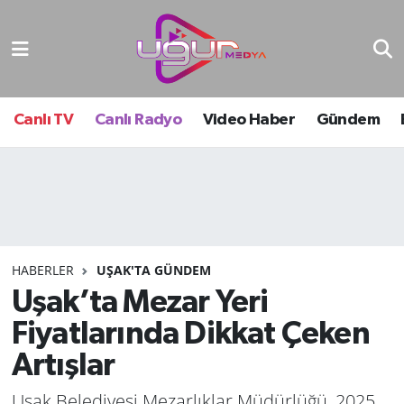
Nöbetçi Eczaneler
Hava Durumu
Canlı TV
Canlı Radyo
Video Haber
Gündem
Namaz Vakitleri
Trafik Durumu
Süper Lig Puan Durumu ve Fikstür
HABERLER
UŞAK'TA GÜNDEM
Uşak’ta Mezar Yeri
Tüm Manşetler
Fiyatlarında Dikkat Çeken
Son Dakika Haberleri
Artışlar
Haber Arşivi
Uşak Belediyesi Mezarlıklar Müdürlüğü, 2025