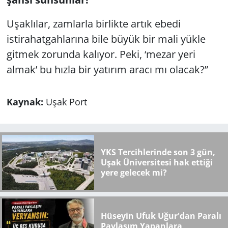
Uşaklılar, zamlarla birlikte artık ebedi
istirahatgahlarına bile büyük bir mali yükle
gitmek zorunda kalıyor. Peki, ‘mezar yeri
almak’ bu hızla bir yatırım aracı mı olacak?”
Kaynak:
Uşak Port
YKS Tercihlerinde son 3 gün,
Uşak Üniversitesi hak ettiği
yere gelecek mi?
Hüseyin Ufuk Uğur'dan Paralı
Paylaşım Yapanlara