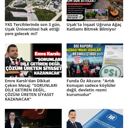
YKS Tercihlerinde son 3 gün,
Uşak'ta İnşaat Uğruna Ağaç
Uşak Üniversitesi hak ettiği
Katliamı Bitmek Bilmiyor
yere gelecek mi?
Emre Karslı'dan Dikkat
Funda Öz Akcura: "Artık
Çeken Mesaj: "SORUNLARI
konuşan sadece köylüler
DİLE GETİREN DEĞİL,
değil, devletin resmi
ÇÖZÜM ÜRETEN SİYASET
kurumudur"
KAZANACAK"