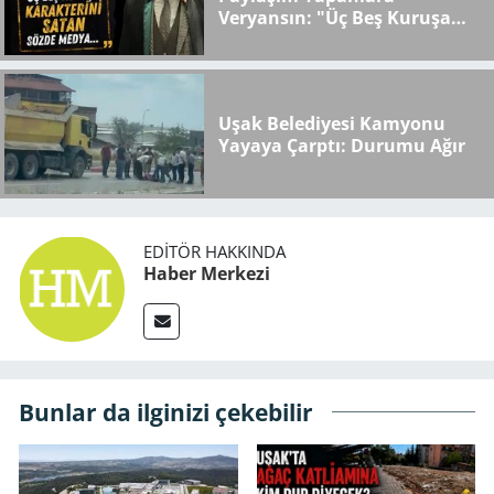
Veryansın: "Üç Beş Kuruşa
Karakterini Satan Sözde
Medya..."
Uşak Belediyesi Kamyonu
Yayaya Çarptı: Durumu Ağır
EDITÖR HAKKINDA
Haber Merkezi
Bunlar da ilginizi çekebilir