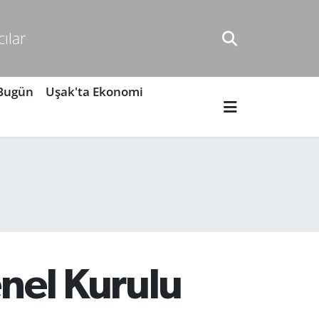
cılar
 Bugün
Uşak'ta Ekonomi
enel Kurulu