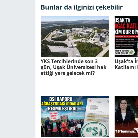
Bunlar da ilginizi çekebilir
YKS Tercihlerinde son 3
Uşak'ta 
gün, Uşak Üniversitesi hak
Katliamı 
ettiği yere gelecek mi?