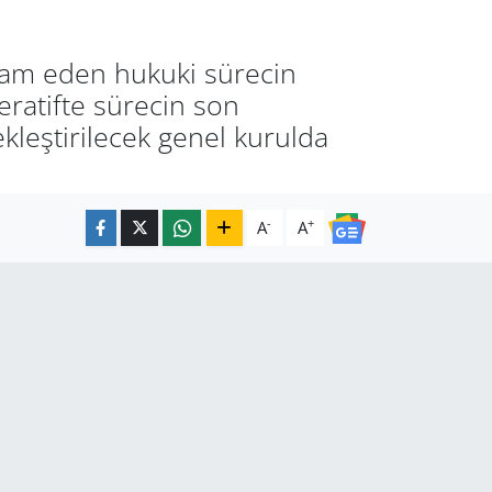
evam eden hukuki sürecin
eratifte sürecin son
kleştirilecek genel kurulda
-
+
A
A