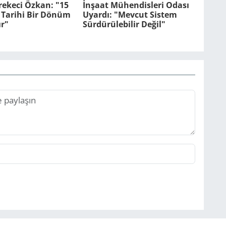
rekeci Özkan: "15
İnşaat Mühendisleri Odası
Tarihi Bir Dönüm
Uyardı: "Mevcut Sistem
r"
Sürdürülebilir Değil"