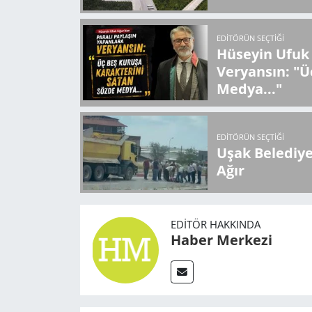
EDITÖRÜN SEÇTIĞI
Hüseyin Ufuk 
Veryansın: "Ü
Medya..."
EDITÖRÜN SEÇTIĞI
Uşak Belediy
Ağır
EDITÖR HAKKINDA
Haber Merkezi