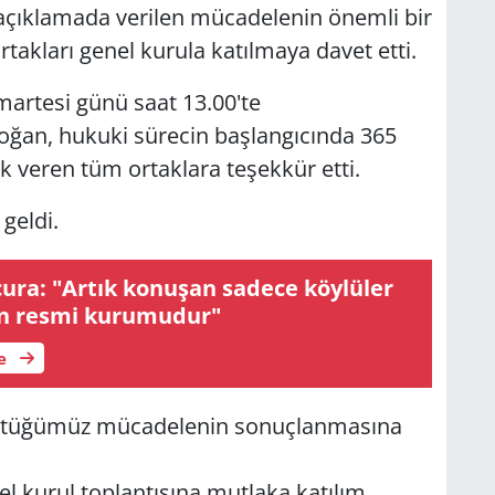
açıklamada verilen mücadelenin önemli bir
rtakları genel kurula katılmaya davet etti.
artesi günü saat 13.00'te
ydoğan, hukuki sürecin başlangıcında 365
k veren tüm ortaklara teşekkür etti.
geldi.
ura: "Artık konuşan sadece köylüler
tin resmi kurumudur"
le
ürüttüğümüz mücadelenin sonuçlanmasına
l kurul toplantısına mutlaka katılım