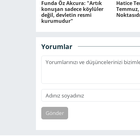
Funda Öz Akcura: "Artık
Hatice Te
konuşan sadece köylüler
Temmuz, 
değil, devletin resmi
Noktasıdı
kurumudur"
Yorumlar
Gönder