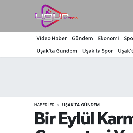
Nöbetçi Eczaneler
Hava Durumu
Video Haber
Gündem
Ekonomi
Spo
Uşak'ta Gündem
Uşak'ta Spor
Uşak'
Namaz Vakitleri
Trafik Durumu
Süper Lig Puan Durumu ve Fikstür
Tüm Manşetler
HABERLER
UŞAK'TA GÜNDEM
Son Dakika Haberleri
Bir Eylül Kar
Haber Arşivi