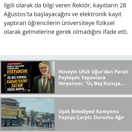
ilgili olarak da bilgi veren Rektör, kayıtların 28
Ağustos'ta başlayacağını ve elektronik kayıt
yaptıran öğrencilerin üniversiteye fiziksel
olarak gelmelerine gerek olmadığını ifade etti.
Hüseyin Ufuk Uğur'dan Paralı
Paylaşım Yapanlara
Veryansın: "Üç Beş Kuruşa
Karakterini Satan Sözde
Medya..."
Uşak Belediyesi Kamyonu
Yayaya Çarptı: Durumu Ağır