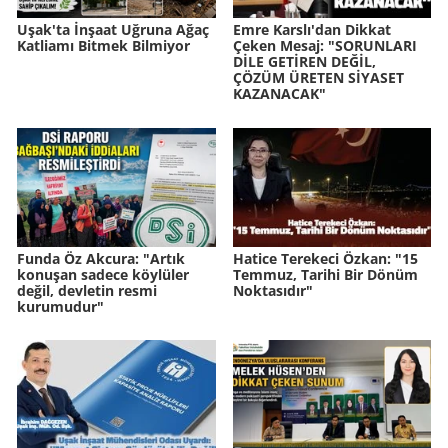
Uşak'ta İnşaat Uğruna Ağaç
Emre Karslı'dan Dikkat
Katliamı Bitmek Bilmiyor
Çeken Mesaj: "SORUNLARI
DİLE GETİREN DEĞİL,
ÇÖZÜM ÜRETEN SİYASET
KAZANACAK"
Funda Öz Akcura: "Artık
Hatice Terekeci Özkan: "15
konuşan sadece köylüler
Temmuz, Tarihi Bir Dönüm
değil, devletin resmi
Noktasıdır"
kurumudur"