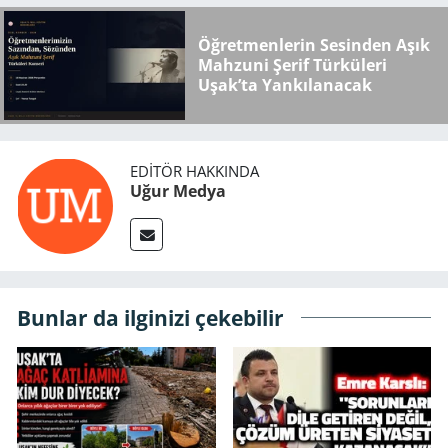
Öğretmenlerin Sesinden Aşık
Mahzuni Şerif Türküleri
Uşak’ta Yankılanacak
EDITÖR HAKKINDA
Uğur Medya
Bunlar da ilginizi çekebilir