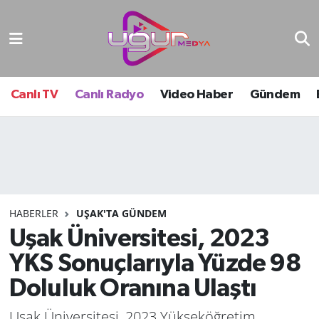
Nöbetçi Eczaneler
Hava Durumu
Canlı TV
Canlı Radyo
Video Haber
Gündem
Namaz Vakitleri
Trafik Durumu
Süper Lig Puan Durumu ve Fikstür
HABERLER
UŞAK'TA GÜNDEM
Uşak Üniversitesi, 2023
Tüm Manşetler
YKS Sonuçlarıyla Yüzde 98
Son Dakika Haberleri
Doluluk Oranına Ulaştı
Haber Arşivi
Uşak Üniversitesi, 2023 Yükseköğretim