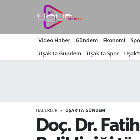
Nöbetçi Eczaneler
Hava Durumu
Video Haber
Gündem
Ekonomi
Spo
Uşak'ta Gündem
Uşak'ta Spor
Uşak'
Namaz Vakitleri
Trafik Durumu
Süper Lig Puan Durumu ve Fikstür
Tüm Manşetler
HABERLER
UŞAK'TA GÜNDEM
Son Dakika Haberleri
Doç. Dr. Fati
Haber Arşivi