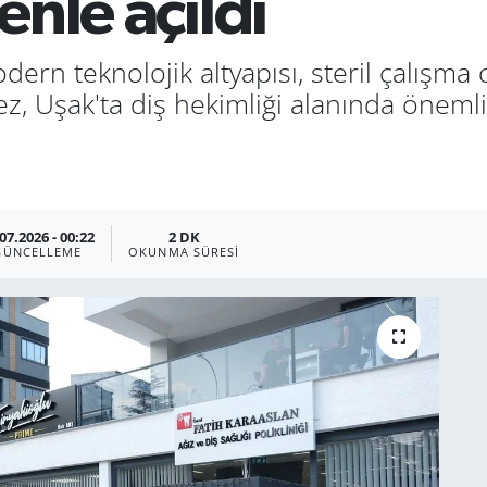
renle açıldı
rn teknolojik altyapısı, steril çalışma 
z, Uşak'ta diş hekimliği alanında önemli
07.2026 - 00:22
2 DK
GÜNCELLEME
OKUNMA SÜRESI