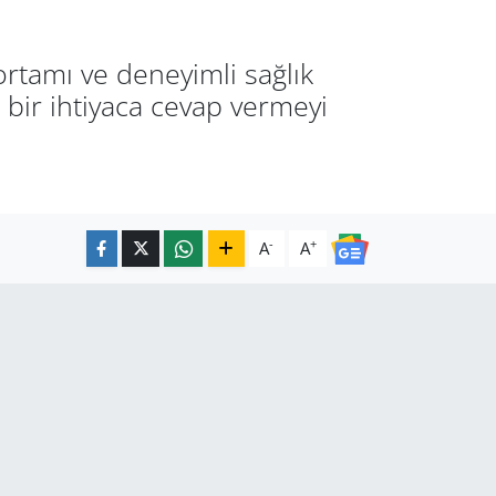
ortamı ve deneyimli sağlık
 bir ihtiyaca cevap vermeyi
-
+
A
A