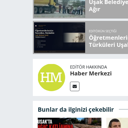
Uşak Belediy
Ağır
EDITÖRÜN SEÇTIĞI
Öğretmenlerin
Türküleri Uşa
EDITÖR HAKKINDA
Haber Merkezi
Bunlar da ilginizi çekebilir