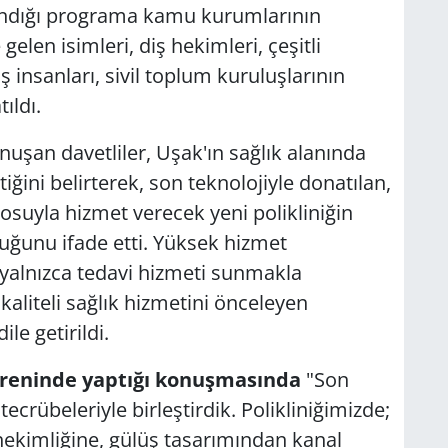
şandığı programa kamu kurumlarının
gelen isimleri, diş hekimleri, çeşitli
ş insanları, sivil toplum kuruluşlarının
ıldı.
onuşan davetliler, Uşak'ın sağlık alanında
ini belirterek, son teknolojiyle donatılan,
osuyla hizmet verecek yeni polikliniğin
uğunu ifade etti. Yüksek hizmet
 yalnızca tedavi hizmeti sunmakla
aliteli sağlık hizmetini önceleyen
le getirildi.
 töreninde yaptığı konuşmasında
"Son
ecrübeleriyle birleştirdik. Polikliniğimizde;
 hekimliğine, gülüş tasarımından kanal