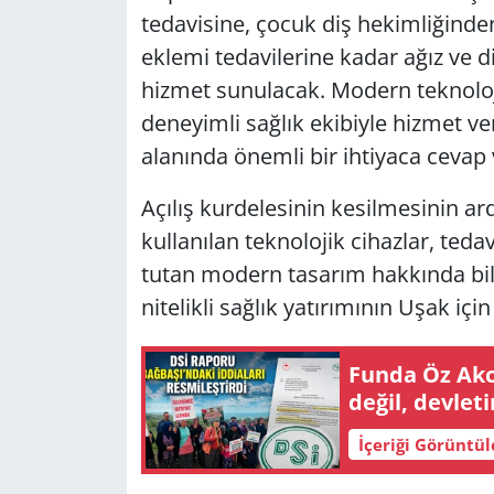
tedavisine, çocuk diş hekimliğinden
eklemi tedavilerine kadar ağız ve d
hizmet sunulacak. Modern teknolojik
deneyimli sağlık ekibiyle hizmet v
alanında önemli bir ihtiyaca cevap 
Açılış kurdelesinin kesilmesinin ard
kullanılan teknolojik cihazlar, ted
tutan modern tasarım hakkında bilgi
nitelikli sağlık yatırımının Uşak iç
Funda Öz Akc
değil, devle
İçeriği Görüntü