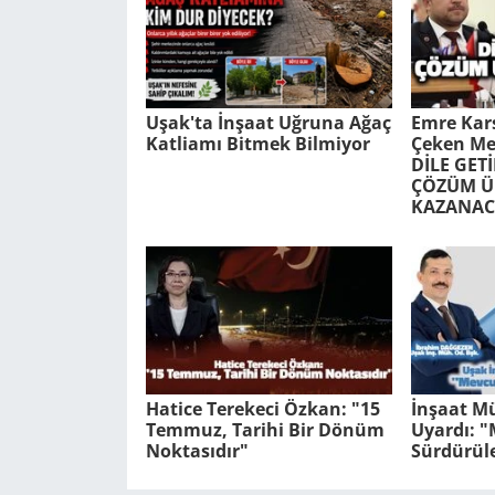
Uşak'ta İnşaat Uğruna Ağaç
Emre Kars
Katliamı Bitmek Bilmiyor
Çeken Me
DİLE GET
ÇÖZÜM Ü
KAZANAC
Hatice Terekeci Özkan: "15
İnşaat Mü
Temmuz, Tarihi Bir Dönüm
Uyardı: 
Noktasıdır"
Sürdürüle