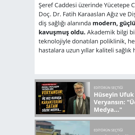
Şeref Caddesi üzerinde Yücetepe C
Doç. Dr. Fatih Karaaslan Ağız ve Diş 
diş sağlığı alanında
modern, güçlü
kavuşmuş oldu.
Akademik bilgi bir
teknolojiyle donatılan poliklinik, 
hastalara uzun yıllar kaliteli sağlı
EDITÖRÜN SEÇTIĞI
Hüseyin Ufuk 
Veryansın: "Ü
Medya..."
EDITÖRÜN SEÇTIĞI