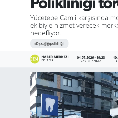
Polikliniği tö
Yücetepe Camii karşısında mode
ekibiyle hizmet verecek merke
hedefliyor.
#Diş sağlığı polikliniği
HABER MERKEZI
04.07.2026 - 19:23
10.
EDITÖR
YAYINLANMA