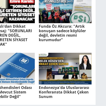
lı'dan Dikkat
Funda Öz Akcura: "Artık
saj: "SORUNLARI
konuşan sadece köylüler
İREN DEĞİL,
değil, devletin resmi
RETEN SİYASET
kurumudur"
AK"
hendisleri Odası
Endonezya'da Uluslararası
"Mevcut Sistem
Konferansta Dikkat Çeken
bilir Değil"
Sunum