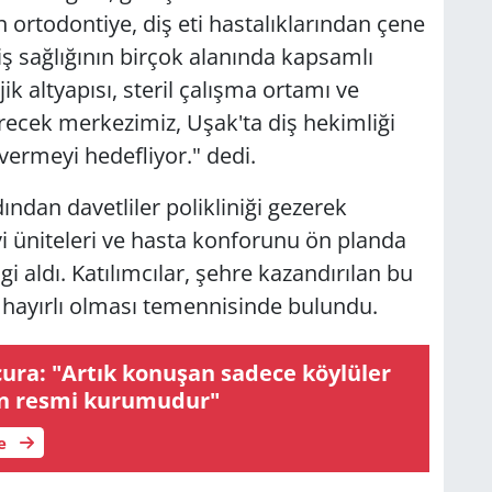
 ortodontiye, diş eti hastalıklarından çene
iş sağlığının birçok alanında kapsamlı
 altyapısı, steril çalışma ortamı ve
erecek merkezimiz, Uşak'ta diş hekimliği
vermeyi hedefliyor." dedi.
ından davetliler polikliniği gezerek
avi üniteleri ve hasta konforunu ön planda
 aldı. Katılımcılar, şehre kazandırılan bu
in hayırlı olması temennisinde bulundu.
ura: "Artık konuşan sadece köylüler
tin resmi kurumudur"
le