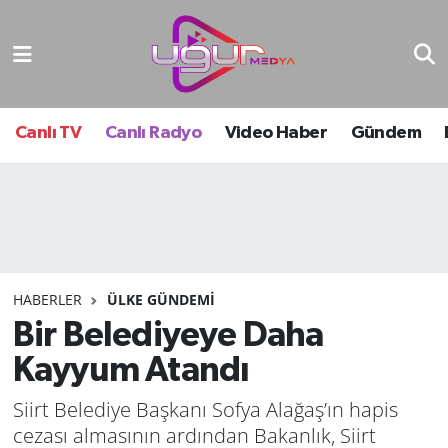
Nöbetçi Eczaneler
Hava Durumu
Canlı TV
Canlı Radyo
Video Haber
Gündem
Namaz Vakitleri
Trafik Durumu
Süper Lig Puan Durumu ve Fikstür
HABERLER
ÜLKE GÜNDEMI
Bir Belediyeye Daha
Tüm Manşetler
Kayyum Atandı
Son Dakika Haberleri
Siirt Belediye Başkanı Sofya Alağaş’ın hapis
Haber Arşivi
cezası almasının ardından Bakanlık, Siirt