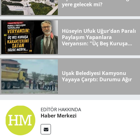
yere gelecek mi?
Hüseyin Ufuk Uğur'dan Paralı
Paylaşım Yapanlara
Veryansın: "Üç Beş Kuruşa
Karakterini Satan Sözde
Medya..."
Uşak Belediyesi Kamyonu
Yayaya Çarptı: Durumu Ağır
EDITÖR HAKKINDA
Haber Merkezi