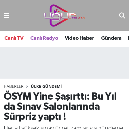
Nöbetçi Eczaneler
Hava Durumu
Canlı TV
Canlı Radyo
Video Haber
Gündem
Namaz Vakitleri
Trafik Durumu
Süper Lig Puan Durumu ve Fikstür
HABERLER
ÜLKE GÜNDEMI
ÖSYM Yine Şaşırttı: Bu Yıl
Tüm Manşetler
da Sınav Salonlarında
Son Dakika Haberleri
Sürpriz yaptı !
Haber Arşivi
Her yıl yüksek sınav ücret zamlarıyla gündeme