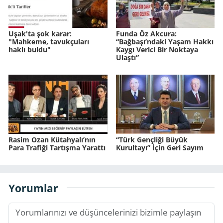
Uşak'ta şok karar:
Funda Öz Akcura:
"Mahkeme, tavukçuları
“Bağbaşı’ndaki Yaşam Hakkı
haklı buldu"
Kaygı Verici Bir Noktaya
Ulaştı”
Rasim Ozan Kütahyalı’nın
“Türk Gençliği Büyük
Para Trafiği Tartışma Yarattı
Kurultayı” İçin Geri Sayım
Yorumlar