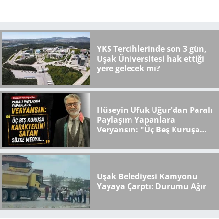
YKS Tercihlerinde son 3 gün,
Uşak Üniversitesi hak ettiği
yere gelecek mi?
Hüseyin Ufuk Uğur'dan Paralı
Paylaşım Yapanlara
Veryansın: "Üç Beş Kuruşa
Karakterini Satan Sözde
Medya..."
Uşak Belediyesi Kamyonu
Yayaya Çarptı: Durumu Ağır