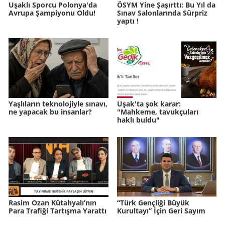
Uşaklı Sporcu Polonya'da
ÖSYM Yine Şaşırttı: Bu Yıl da
Avrupa Şampiyonu Oldu!
Sınav Salonlarında Sürpriz
yaptı !
Yaşlıların teknolojiyle sınavı,
Uşak'ta şok karar:
ne yapacak bu insanlar?
"Mahkeme, tavukçuları
haklı buldu"
Rasim Ozan Kütahyalı’nın
“Türk Gençliği Büyük
Para Trafiği Tartışma Yarattı
Kurultayı” İçin Geri Sayım