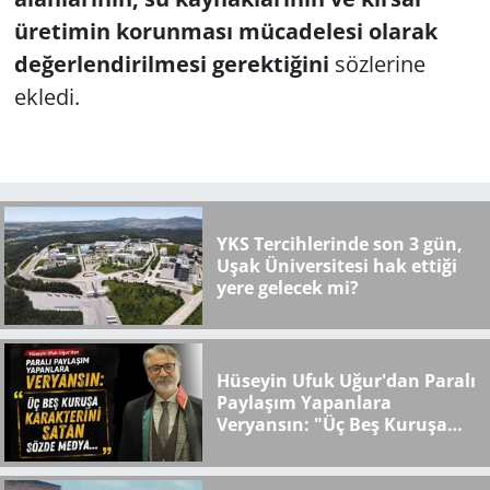
üretimin korunması mücadelesi olarak
değerlendirilmesi gerektiğini
sözlerine
ekledi.
YKS Tercihlerinde son 3 gün,
Uşak Üniversitesi hak ettiği
yere gelecek mi?
Hüseyin Ufuk Uğur'dan Paralı
Paylaşım Yapanlara
Veryansın: "Üç Beş Kuruşa
Karakterini Satan Sözde
Medya..."