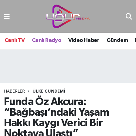
Nöbetçi Eczaneler
Hava Durumu
Canlı TV
Canlı Radyo
Video Haber
Gündem
Namaz Vakitleri
Trafik Durumu
Süper Lig Puan Durumu ve Fikstür
HABERLER
ÜLKE GÜNDEMI
Funda Öz Akcura:
Tüm Manşetler
“Bağbaşı’ndaki Yaşam
Son Dakika Haberleri
Hakkı Kaygı Verici Bir
Haber Arşivi
Noktaya Ulaştı”